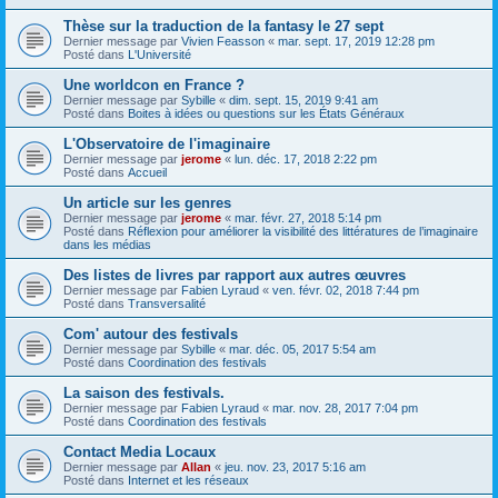
Thèse sur la traduction de la fantasy le 27 sept
Dernier message par
Vivien Feasson
«
mar. sept. 17, 2019 12:28 pm
Posté dans
L'Université
Une worldcon en France ?
Dernier message par
Sybille
«
dim. sept. 15, 2019 9:41 am
Posté dans
Boites à idées ou questions sur les États Généraux
L'Observatoire de l'imaginaire
Dernier message par
jerome
«
lun. déc. 17, 2018 2:22 pm
Posté dans
Accueil
Un article sur les genres
Dernier message par
jerome
«
mar. févr. 27, 2018 5:14 pm
Posté dans
Réflexion pour améliorer la visibilité des littératures de l’imaginaire
dans les médias
Des listes de livres par rapport aux autres œuvres
Dernier message par
Fabien Lyraud
«
ven. févr. 02, 2018 7:44 pm
Posté dans
Transversalité
Com' autour des festivals
Dernier message par
Sybille
«
mar. déc. 05, 2017 5:54 am
Posté dans
Coordination des festivals
La saison des festivals.
Dernier message par
Fabien Lyraud
«
mar. nov. 28, 2017 7:04 pm
Posté dans
Coordination des festivals
Contact Media Locaux
Dernier message par
Allan
«
jeu. nov. 23, 2017 5:16 am
Posté dans
Internet et les réseaux