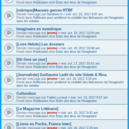
Posté dans
Réalisation d’un États des lieux de l’imaginaire
[rubrique]Mauvais genres RTBF
Dernier message par
Sandrine S
«
ven. oct. 20, 2017 8:07 am
Posté dans
Réflexion pour améliorer la visibilité des littératures de l’imaginaire
dans les médias
Imaginaire en numérique
Dernier message par
jerome
«
mer. oct. 18, 2017 10:04 pm
Posté dans
Réalisation d’un États des lieux de l’imaginaire
[Livre Hebdo] Les dossiers
Dernier message par
jerome
«
mer. oct. 18, 2017 10:48 am
Posté dans
Réalisation d’un États des lieux de l’imaginaire
[Un livre un jour]
Dernier message par
jerome
«
mar. oct. 17, 2017 10:51 am
Posté dans
Réalisation d’un États des lieux de l’imaginaire
[Journaliste] Guillaume Ledit du site Usbek & Rica.
Dernier message par
jerome
«
lun. oct. 16, 2017 3:33 pm
Posté dans
Réflexion pour améliorer la visibilité des littératures de l’imaginaire
dans les médias
Culturebox
Dernier message par
Fabien Lyraud
«
mar. oct. 10, 2017 8:57 am
Posté dans
Réalisation d’un États des lieux de l’imaginaire
[Le Magazine Littéraire]
Dernier message par
jerome
«
mar. oct. 10, 2017 8:42 am
Posté dans
Réalisation d’un États des lieux de l’imaginaire
[Livres en Poche, France Inter]
Dernier message par
jerome
«
mer. oct. 04, 2017 2:25 pm