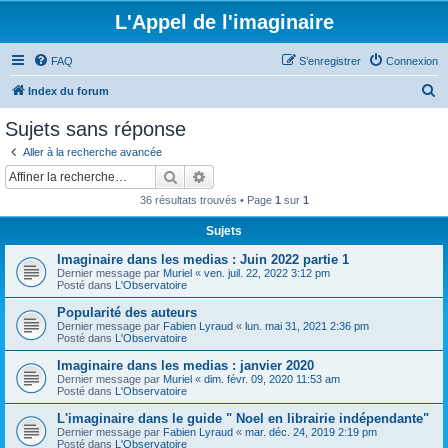
L'Appel de l'imaginaire
FAQ
S’enregistrer
Connexion
R
Index du forum
e
Sujets sans réponse
c
Aller à la recherche avancée
h
Rechercher
Recherche avancée
e
36 résultats trouvés • Page
1
sur
1
r
Sujets
c
Imaginaire dans les medias : Juin 2022 partie 1
h
Dernier message par
Muriel
«
ven. juil. 22, 2022 3:12 pm
e
Posté dans
L'Observatoire
r
Popularité des auteurs
Dernier message par
Fabien Lyraud
«
lun. mai 31, 2021 2:36 pm
Posté dans
L'Observatoire
Imaginaire dans les medias : janvier 2020
Dernier message par
Muriel
«
dim. févr. 09, 2020 11:53 am
Posté dans
L'Observatoire
L'imaginaire dans le guide " Noel en librairie indépendante"
Dernier message par
Fabien Lyraud
«
mar. déc. 24, 2019 2:19 pm
Posté dans
L'Observatoire