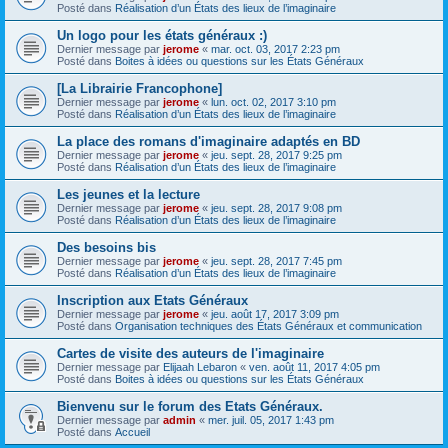
Posté dans
Réalisation d’un États des lieux de l’imaginaire
Un logo pour les états généraux :)
Dernier message par
jerome
«
mar. oct. 03, 2017 2:23 pm
Posté dans
Boites à idées ou questions sur les États Généraux
[La Librairie Francophone]
Dernier message par
jerome
«
lun. oct. 02, 2017 3:10 pm
Posté dans
Réalisation d’un États des lieux de l’imaginaire
La place des romans d'imaginaire adaptés en BD
Dernier message par
jerome
«
jeu. sept. 28, 2017 9:25 pm
Posté dans
Réalisation d’un États des lieux de l’imaginaire
Les jeunes et la lecture
Dernier message par
jerome
«
jeu. sept. 28, 2017 9:08 pm
Posté dans
Réalisation d’un États des lieux de l’imaginaire
Des besoins bis
Dernier message par
jerome
«
jeu. sept. 28, 2017 7:45 pm
Posté dans
Réalisation d’un États des lieux de l’imaginaire
Inscription aux Etats Généraux
Dernier message par
jerome
«
jeu. août 17, 2017 3:09 pm
Posté dans
Organisation techniques des États Généraux et communication
Cartes de visite des auteurs de l'imaginaire
Dernier message par
Elijaah Lebaron
«
ven. août 11, 2017 4:05 pm
Posté dans
Boites à idées ou questions sur les États Généraux
Bienvenu sur le forum des Etats Généraux.
Dernier message par
admin
«
mer. juil. 05, 2017 1:43 pm
Posté dans
Accueil