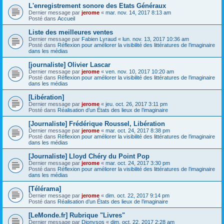
L'enregistrement sonore des Etats Généraux
Dernier message par
jerome
«
mar. nov. 14, 2017 8:13 am
Posté dans
Accueil
Liste des meilleures ventes
Dernier message par
Fabien Lyraud
«
lun. nov. 13, 2017 10:36 am
Posté dans
Réflexion pour améliorer la visibilité des littératures de l’imaginaire
dans les médias
[journaliste] Olivier Lascar
Dernier message par
jerome
«
ven. nov. 10, 2017 10:20 am
Posté dans
Réflexion pour améliorer la visibilité des littératures de l’imaginaire
dans les médias
[Libération]
Dernier message par
jerome
«
jeu. oct. 26, 2017 3:11 pm
Posté dans
Réalisation d’un États des lieux de l’imaginaire
[Journaliste] Frédérique Roussel, Libération
Dernier message par
jerome
«
mar. oct. 24, 2017 8:38 pm
Posté dans
Réflexion pour améliorer la visibilité des littératures de l’imaginaire
dans les médias
[Journaliste] Lloyd Chéry du Point Pop
Dernier message par
jerome
«
mar. oct. 24, 2017 3:30 pm
Posté dans
Réflexion pour améliorer la visibilité des littératures de l’imaginaire
dans les médias
[Télérama]
Dernier message par
jerome
«
dim. oct. 22, 2017 9:14 pm
Posté dans
Réalisation d’un États des lieux de l’imaginaire
[LeMonde.fr] Rubrique "Livres"
Dernier message par
Dionysos
«
dim. oct. 22, 2017 2:28 am