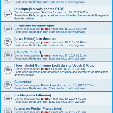
Posté dans
Réalisation d’un États des lieux de l’imaginaire
[rubrique]Mauvais genres RTBF
Dernier message par
Sandrine S
«
ven. oct. 20, 2017 8:07 am
Posté dans
Réflexion pour améliorer la visibilité des littératures de l’imaginaire
dans les médias
Imaginaire en numérique
Dernier message par
jerome
«
mer. oct. 18, 2017 10:04 pm
Posté dans
Réalisation d’un États des lieux de l’imaginaire
[Livre Hebdo] Les dossiers
Dernier message par
jerome
«
mer. oct. 18, 2017 10:48 am
Posté dans
Réalisation d’un États des lieux de l’imaginaire
[Un livre un jour]
Dernier message par
jerome
«
mar. oct. 17, 2017 10:51 am
Posté dans
Réalisation d’un États des lieux de l’imaginaire
[Journaliste] Guillaume Ledit du site Usbek & Rica.
Dernier message par
jerome
«
lun. oct. 16, 2017 3:33 pm
Posté dans
Réflexion pour améliorer la visibilité des littératures de l’imaginaire
dans les médias
Culturebox
Dernier message par
Fabien Lyraud
«
mar. oct. 10, 2017 8:57 am
Posté dans
Réalisation d’un États des lieux de l’imaginaire
[Le Magazine Littéraire]
Dernier message par
jerome
«
mar. oct. 10, 2017 8:42 am
Posté dans
Réalisation d’un États des lieux de l’imaginaire
[Livres en Poche, France Inter]
Dernier message par
jerome
«
mer. oct. 04, 2017 2:25 pm