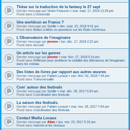
Thèse sur la traduction de la fantasy le 27 sept
Dernier message par
Vivien Feasson
«
mar. sept. 17, 2019 12:28 pm
Posté dans
L'Université
Une worldcon en France ?
Dernier message par
Sybille
«
dim. sept. 15, 2019 9:41 am
Posté dans
Boites à idées ou questions sur les États Généraux
L'Observatoire de l'imaginaire
Dernier message par
jerome
«
lun. déc. 17, 2018 2:22 pm
Posté dans
Accueil
Un article sur les genres
Dernier message par
jerome
«
mar. févr. 27, 2018 5:14 pm
Posté dans
Réflexion pour améliorer la visibilité des littératures de l’imaginaire
dans les médias
Des listes de livres par rapport aux autres œuvres
Dernier message par
Fabien Lyraud
«
ven. févr. 02, 2018 7:44 pm
Posté dans
Transversalité
Com' autour des festivals
Dernier message par
Sybille
«
mar. déc. 05, 2017 5:54 am
Posté dans
Coordination des festivals
La saison des festivals.
Dernier message par
Fabien Lyraud
«
mar. nov. 28, 2017 7:04 pm
Posté dans
Coordination des festivals
Contact Media Locaux
Dernier message par
Allan
«
jeu. nov. 23, 2017 5:16 am
Posté dans
Internet et les réseaux