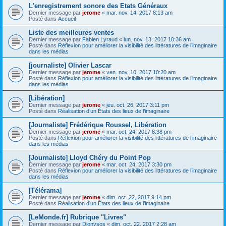
L'enregistrement sonore des Etats Généraux
Dernier message par
jerome
«
mar. nov. 14, 2017 8:13 am
Posté dans
Accueil
Liste des meilleures ventes
Dernier message par
Fabien Lyraud
«
lun. nov. 13, 2017 10:36 am
Posté dans
Réflexion pour améliorer la visibilité des littératures de l’imaginaire
dans les médias
[journaliste] Olivier Lascar
Dernier message par
jerome
«
ven. nov. 10, 2017 10:20 am
Posté dans
Réflexion pour améliorer la visibilité des littératures de l’imaginaire
dans les médias
[Libération]
Dernier message par
jerome
«
jeu. oct. 26, 2017 3:11 pm
Posté dans
Réalisation d’un États des lieux de l’imaginaire
[Journaliste] Frédérique Roussel, Libération
Dernier message par
jerome
«
mar. oct. 24, 2017 8:38 pm
Posté dans
Réflexion pour améliorer la visibilité des littératures de l’imaginaire
dans les médias
[Journaliste] Lloyd Chéry du Point Pop
Dernier message par
jerome
«
mar. oct. 24, 2017 3:30 pm
Posté dans
Réflexion pour améliorer la visibilité des littératures de l’imaginaire
dans les médias
[Télérama]
Dernier message par
jerome
«
dim. oct. 22, 2017 9:14 pm
Posté dans
Réalisation d’un États des lieux de l’imaginaire
[LeMonde.fr] Rubrique "Livres"
Dernier message par
Dionysos
«
dim. oct. 22, 2017 2:28 am