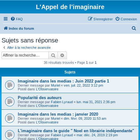
L'Appel de l'imaginaire
FAQ
S’enregistrer
Connexion
R
Index du forum
e
Sujets sans réponse
c
Aller à la recherche avancée
h
Rechercher
Recherche avancée
e
36 résultats trouvés • Page
1
sur
1
r
Sujets
c
Imaginaire dans les medias : Juin 2022 partie 1
h
Dernier message par
Muriel
«
ven. juil. 22, 2022 3:12 pm
e
Posté dans
L'Observatoire
r
Popularité des auteurs
Dernier message par
Fabien Lyraud
«
lun. mai 31, 2021 2:36 pm
Posté dans
L'Observatoire
Imaginaire dans les medias : janvier 2020
Dernier message par
Muriel
«
dim. févr. 09, 2020 11:53 am
Posté dans
L'Observatoire
L'imaginaire dans le guide " Noel en librairie indépendante"
Dernier message par
Fabien Lyraud
«
mar. déc. 24, 2019 2:19 pm
Posté dans
L'Observatoire