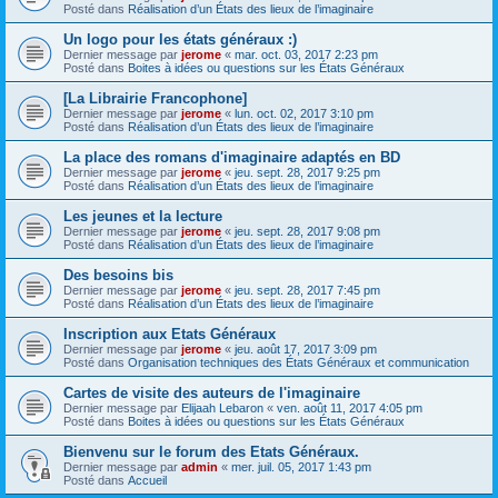
Posté dans
Réalisation d’un États des lieux de l’imaginaire
Un logo pour les états généraux :)
Dernier message par
jerome
«
mar. oct. 03, 2017 2:23 pm
Posté dans
Boites à idées ou questions sur les États Généraux
[La Librairie Francophone]
Dernier message par
jerome
«
lun. oct. 02, 2017 3:10 pm
Posté dans
Réalisation d’un États des lieux de l’imaginaire
La place des romans d'imaginaire adaptés en BD
Dernier message par
jerome
«
jeu. sept. 28, 2017 9:25 pm
Posté dans
Réalisation d’un États des lieux de l’imaginaire
Les jeunes et la lecture
Dernier message par
jerome
«
jeu. sept. 28, 2017 9:08 pm
Posté dans
Réalisation d’un États des lieux de l’imaginaire
Des besoins bis
Dernier message par
jerome
«
jeu. sept. 28, 2017 7:45 pm
Posté dans
Réalisation d’un États des lieux de l’imaginaire
Inscription aux Etats Généraux
Dernier message par
jerome
«
jeu. août 17, 2017 3:09 pm
Posté dans
Organisation techniques des États Généraux et communication
Cartes de visite des auteurs de l'imaginaire
Dernier message par
Elijaah Lebaron
«
ven. août 11, 2017 4:05 pm
Posté dans
Boites à idées ou questions sur les États Généraux
Bienvenu sur le forum des Etats Généraux.
Dernier message par
admin
«
mer. juil. 05, 2017 1:43 pm
Posté dans
Accueil