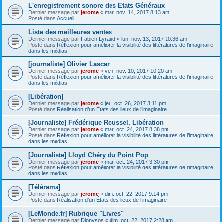
L'enregistrement sonore des Etats Généraux
Dernier message par
jerome
«
mar. nov. 14, 2017 8:13 am
Posté dans
Accueil
Liste des meilleures ventes
Dernier message par
Fabien Lyraud
«
lun. nov. 13, 2017 10:36 am
Posté dans
Réflexion pour améliorer la visibilité des littératures de l’imaginaire
dans les médias
[journaliste] Olivier Lascar
Dernier message par
jerome
«
ven. nov. 10, 2017 10:20 am
Posté dans
Réflexion pour améliorer la visibilité des littératures de l’imaginaire
dans les médias
[Libération]
Dernier message par
jerome
«
jeu. oct. 26, 2017 3:11 pm
Posté dans
Réalisation d’un États des lieux de l’imaginaire
[Journaliste] Frédérique Roussel, Libération
Dernier message par
jerome
«
mar. oct. 24, 2017 8:38 pm
Posté dans
Réflexion pour améliorer la visibilité des littératures de l’imaginaire
dans les médias
[Journaliste] Lloyd Chéry du Point Pop
Dernier message par
jerome
«
mar. oct. 24, 2017 3:30 pm
Posté dans
Réflexion pour améliorer la visibilité des littératures de l’imaginaire
dans les médias
[Télérama]
Dernier message par
jerome
«
dim. oct. 22, 2017 9:14 pm
Posté dans
Réalisation d’un États des lieux de l’imaginaire
[LeMonde.fr] Rubrique "Livres"
Dernier message par
Dionysos
«
dim. oct. 22, 2017 2:28 am