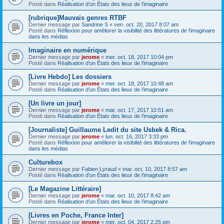
Posté dans
Réalisation d’un États des lieux de l’imaginaire
[rubrique]Mauvais genres RTBF
Dernier message par
Sandrine S
«
ven. oct. 20, 2017 8:07 am
Posté dans
Réflexion pour améliorer la visibilité des littératures de l’imaginaire
dans les médias
Imaginaire en numérique
Dernier message par
jerome
«
mer. oct. 18, 2017 10:04 pm
Posté dans
Réalisation d’un États des lieux de l’imaginaire
[Livre Hebdo] Les dossiers
Dernier message par
jerome
«
mer. oct. 18, 2017 10:48 am
Posté dans
Réalisation d’un États des lieux de l’imaginaire
[Un livre un jour]
Dernier message par
jerome
«
mar. oct. 17, 2017 10:51 am
Posté dans
Réalisation d’un États des lieux de l’imaginaire
[Journaliste] Guillaume Ledit du site Usbek & Rica.
Dernier message par
jerome
«
lun. oct. 16, 2017 3:33 pm
Posté dans
Réflexion pour améliorer la visibilité des littératures de l’imaginaire
dans les médias
Culturebox
Dernier message par
Fabien Lyraud
«
mar. oct. 10, 2017 8:57 am
Posté dans
Réalisation d’un États des lieux de l’imaginaire
[Le Magazine Littéraire]
Dernier message par
jerome
«
mar. oct. 10, 2017 8:42 am
Posté dans
Réalisation d’un États des lieux de l’imaginaire
[Livres en Poche, France Inter]
Dernier message par
jerome
«
mer. oct. 04, 2017 2:25 pm