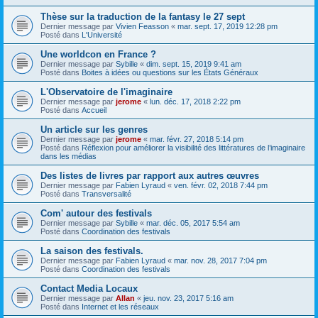
Thèse sur la traduction de la fantasy le 27 sept
Dernier message par
Vivien Feasson
«
mar. sept. 17, 2019 12:28 pm
Posté dans
L'Université
Une worldcon en France ?
Dernier message par
Sybille
«
dim. sept. 15, 2019 9:41 am
Posté dans
Boites à idées ou questions sur les États Généraux
L'Observatoire de l'imaginaire
Dernier message par
jerome
«
lun. déc. 17, 2018 2:22 pm
Posté dans
Accueil
Un article sur les genres
Dernier message par
jerome
«
mar. févr. 27, 2018 5:14 pm
Posté dans
Réflexion pour améliorer la visibilité des littératures de l’imaginaire
dans les médias
Des listes de livres par rapport aux autres œuvres
Dernier message par
Fabien Lyraud
«
ven. févr. 02, 2018 7:44 pm
Posté dans
Transversalité
Com' autour des festivals
Dernier message par
Sybille
«
mar. déc. 05, 2017 5:54 am
Posté dans
Coordination des festivals
La saison des festivals.
Dernier message par
Fabien Lyraud
«
mar. nov. 28, 2017 7:04 pm
Posté dans
Coordination des festivals
Contact Media Locaux
Dernier message par
Allan
«
jeu. nov. 23, 2017 5:16 am
Posté dans
Internet et les réseaux