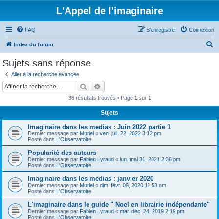
L'Appel de l'imaginaire
FAQ
S’enregistrer
Connexion
R
Index du forum
e
Sujets sans réponse
c
Aller à la recherche avancée
h
Rechercher
Recherche avancée
e
36 résultats trouvés • Page
1
sur
1
r
Sujets
c
Imaginaire dans les medias : Juin 2022 partie 1
h
Dernier message par
Muriel
«
ven. juil. 22, 2022 3:12 pm
e
Posté dans
L'Observatoire
r
Popularité des auteurs
Dernier message par
Fabien Lyraud
«
lun. mai 31, 2021 2:36 pm
Posté dans
L'Observatoire
Imaginaire dans les medias : janvier 2020
Dernier message par
Muriel
«
dim. févr. 09, 2020 11:53 am
Posté dans
L'Observatoire
L'imaginaire dans le guide " Noel en librairie indépendante"
Dernier message par
Fabien Lyraud
«
mar. déc. 24, 2019 2:19 pm
Posté dans
L'Observatoire