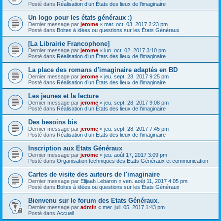
Posté dans
Réalisation d’un États des lieux de l’imaginaire
Un logo pour les états généraux :)
Dernier message par
jerome
«
mar. oct. 03, 2017 2:23 pm
Posté dans
Boites à idées ou questions sur les États Généraux
[La Librairie Francophone]
Dernier message par
jerome
«
lun. oct. 02, 2017 3:10 pm
Posté dans
Réalisation d’un États des lieux de l’imaginaire
La place des romans d'imaginaire adaptés en BD
Dernier message par
jerome
«
jeu. sept. 28, 2017 9:25 pm
Posté dans
Réalisation d’un États des lieux de l’imaginaire
Les jeunes et la lecture
Dernier message par
jerome
«
jeu. sept. 28, 2017 9:08 pm
Posté dans
Réalisation d’un États des lieux de l’imaginaire
Des besoins bis
Dernier message par
jerome
«
jeu. sept. 28, 2017 7:45 pm
Posté dans
Réalisation d’un États des lieux de l’imaginaire
Inscription aux Etats Généraux
Dernier message par
jerome
«
jeu. août 17, 2017 3:09 pm
Posté dans
Organisation techniques des États Généraux et communication
Cartes de visite des auteurs de l'imaginaire
Dernier message par
Elijaah Lebaron
«
ven. août 11, 2017 4:05 pm
Posté dans
Boites à idées ou questions sur les États Généraux
Bienvenu sur le forum des Etats Généraux.
Dernier message par
admin
«
mer. juil. 05, 2017 1:43 pm
Posté dans
Accueil