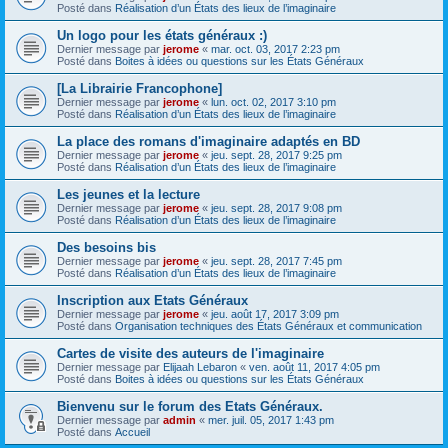
Posté dans
Réalisation d’un États des lieux de l’imaginaire
Un logo pour les états généraux :)
Dernier message par
jerome
«
mar. oct. 03, 2017 2:23 pm
Posté dans
Boites à idées ou questions sur les États Généraux
[La Librairie Francophone]
Dernier message par
jerome
«
lun. oct. 02, 2017 3:10 pm
Posté dans
Réalisation d’un États des lieux de l’imaginaire
La place des romans d'imaginaire adaptés en BD
Dernier message par
jerome
«
jeu. sept. 28, 2017 9:25 pm
Posté dans
Réalisation d’un États des lieux de l’imaginaire
Les jeunes et la lecture
Dernier message par
jerome
«
jeu. sept. 28, 2017 9:08 pm
Posté dans
Réalisation d’un États des lieux de l’imaginaire
Des besoins bis
Dernier message par
jerome
«
jeu. sept. 28, 2017 7:45 pm
Posté dans
Réalisation d’un États des lieux de l’imaginaire
Inscription aux Etats Généraux
Dernier message par
jerome
«
jeu. août 17, 2017 3:09 pm
Posté dans
Organisation techniques des États Généraux et communication
Cartes de visite des auteurs de l'imaginaire
Dernier message par
Elijaah Lebaron
«
ven. août 11, 2017 4:05 pm
Posté dans
Boites à idées ou questions sur les États Généraux
Bienvenu sur le forum des Etats Généraux.
Dernier message par
admin
«
mer. juil. 05, 2017 1:43 pm
Posté dans
Accueil