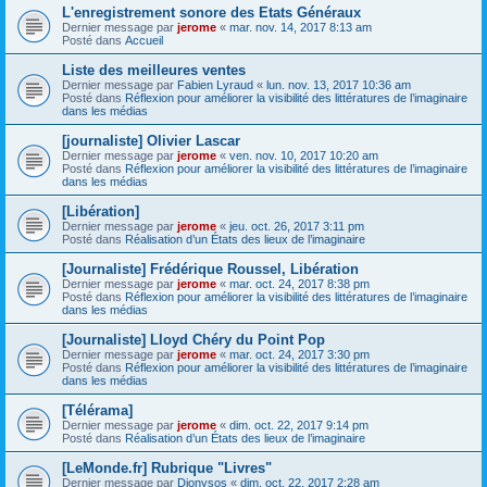
L'enregistrement sonore des Etats Généraux
Dernier message par
jerome
«
mar. nov. 14, 2017 8:13 am
Posté dans
Accueil
Liste des meilleures ventes
Dernier message par
Fabien Lyraud
«
lun. nov. 13, 2017 10:36 am
Posté dans
Réflexion pour améliorer la visibilité des littératures de l’imaginaire
dans les médias
[journaliste] Olivier Lascar
Dernier message par
jerome
«
ven. nov. 10, 2017 10:20 am
Posté dans
Réflexion pour améliorer la visibilité des littératures de l’imaginaire
dans les médias
[Libération]
Dernier message par
jerome
«
jeu. oct. 26, 2017 3:11 pm
Posté dans
Réalisation d’un États des lieux de l’imaginaire
[Journaliste] Frédérique Roussel, Libération
Dernier message par
jerome
«
mar. oct. 24, 2017 8:38 pm
Posté dans
Réflexion pour améliorer la visibilité des littératures de l’imaginaire
dans les médias
[Journaliste] Lloyd Chéry du Point Pop
Dernier message par
jerome
«
mar. oct. 24, 2017 3:30 pm
Posté dans
Réflexion pour améliorer la visibilité des littératures de l’imaginaire
dans les médias
[Télérama]
Dernier message par
jerome
«
dim. oct. 22, 2017 9:14 pm
Posté dans
Réalisation d’un États des lieux de l’imaginaire
[LeMonde.fr] Rubrique "Livres"
Dernier message par
Dionysos
«
dim. oct. 22, 2017 2:28 am