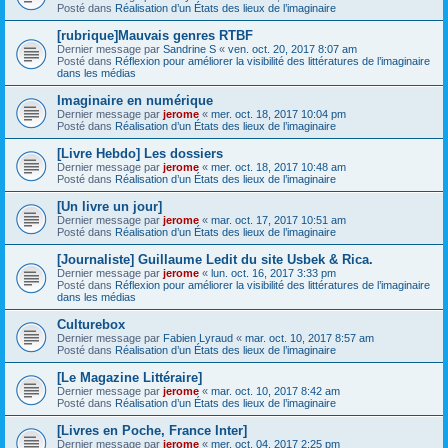
Posté dans
Réalisation d’un États des lieux de l’imaginaire
[rubrique]Mauvais genres RTBF
Dernier message par
Sandrine S
«
ven. oct. 20, 2017 8:07 am
Posté dans
Réflexion pour améliorer la visibilité des littératures de l’imaginaire
dans les médias
Imaginaire en numérique
Dernier message par
jerome
«
mer. oct. 18, 2017 10:04 pm
Posté dans
Réalisation d’un États des lieux de l’imaginaire
[Livre Hebdo] Les dossiers
Dernier message par
jerome
«
mer. oct. 18, 2017 10:48 am
Posté dans
Réalisation d’un États des lieux de l’imaginaire
[Un livre un jour]
Dernier message par
jerome
«
mar. oct. 17, 2017 10:51 am
Posté dans
Réalisation d’un États des lieux de l’imaginaire
[Journaliste] Guillaume Ledit du site Usbek & Rica.
Dernier message par
jerome
«
lun. oct. 16, 2017 3:33 pm
Posté dans
Réflexion pour améliorer la visibilité des littératures de l’imaginaire
dans les médias
Culturebox
Dernier message par
Fabien Lyraud
«
mar. oct. 10, 2017 8:57 am
Posté dans
Réalisation d’un États des lieux de l’imaginaire
[Le Magazine Littéraire]
Dernier message par
jerome
«
mar. oct. 10, 2017 8:42 am
Posté dans
Réalisation d’un États des lieux de l’imaginaire
[Livres en Poche, France Inter]
Dernier message par
jerome
«
mer. oct. 04, 2017 2:25 pm