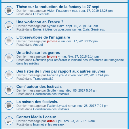
Thèse sur la traduction de la fantasy le 27 sept
Dernier message par
Vivien Feasson
«
mar. sept. 17, 2019 12:28 pm
Posté dans
L'Université
Une worldcon en France ?
Dernier message par
Sybille
«
dim. sept. 15, 2019 9:41 am
Posté dans
Boites à idées ou questions sur les États Généraux
L'Observatoire de l'imaginaire
Dernier message par
jerome
«
lun. déc. 17, 2018 2:22 pm
Posté dans
Accueil
Un article sur les genres
Dernier message par
jerome
«
mar. févr. 27, 2018 5:14 pm
Posté dans
Réflexion pour améliorer la visibilité des littératures de l’imaginaire
dans les médias
Des listes de livres par rapport aux autres œuvres
Dernier message par
Fabien Lyraud
«
ven. févr. 02, 2018 7:44 pm
Posté dans
Transversalité
Com' autour des festivals
Dernier message par
Sybille
«
mar. déc. 05, 2017 5:54 am
Posté dans
Coordination des festivals
La saison des festivals.
Dernier message par
Fabien Lyraud
«
mar. nov. 28, 2017 7:04 pm
Posté dans
Coordination des festivals
Contact Media Locaux
Dernier message par
Allan
«
jeu. nov. 23, 2017 5:16 am
Posté dans
Internet et les réseaux