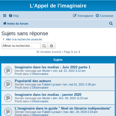
L'Appel de l'imaginaire
FAQ
S’enregistrer
Connexion
R
Index du forum
e
Sujets sans réponse
c
Aller à la recherche avancée
h
Rechercher
Recherche avancée
e
36 résultats trouvés • Page
1
sur
1
r
Sujets
c
Imaginaire dans les medias : Juin 2022 partie 1
h
Dernier message par
Muriel
«
ven. juil. 22, 2022 3:12 pm
e
Posté dans
L'Observatoire
r
Popularité des auteurs
Dernier message par
Fabien Lyraud
«
lun. mai 31, 2021 2:36 pm
Posté dans
L'Observatoire
Imaginaire dans les medias : janvier 2020
Dernier message par
Muriel
«
dim. févr. 09, 2020 11:53 am
Posté dans
L'Observatoire
L'imaginaire dans le guide " Noel en librairie indépendante"
Dernier message par
Fabien Lyraud
«
mar. déc. 24, 2019 2:19 pm
Posté dans
L'Observatoire