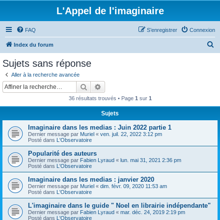
L'Appel de l'imaginaire
FAQ
S’enregistrer
Connexion
R
Index du forum
e
Sujets sans réponse
c
Aller à la recherche avancée
h
Rechercher
Recherche avancée
e
36 résultats trouvés • Page
1
sur
1
r
Sujets
c
Imaginaire dans les medias : Juin 2022 partie 1
h
Dernier message par
Muriel
«
ven. juil. 22, 2022 3:12 pm
e
Posté dans
L'Observatoire
r
Popularité des auteurs
Dernier message par
Fabien Lyraud
«
lun. mai 31, 2021 2:36 pm
Posté dans
L'Observatoire
Imaginaire dans les medias : janvier 2020
Dernier message par
Muriel
«
dim. févr. 09, 2020 11:53 am
Posté dans
L'Observatoire
L'imaginaire dans le guide " Noel en librairie indépendante"
Dernier message par
Fabien Lyraud
«
mar. déc. 24, 2019 2:19 pm
Posté dans
L'Observatoire