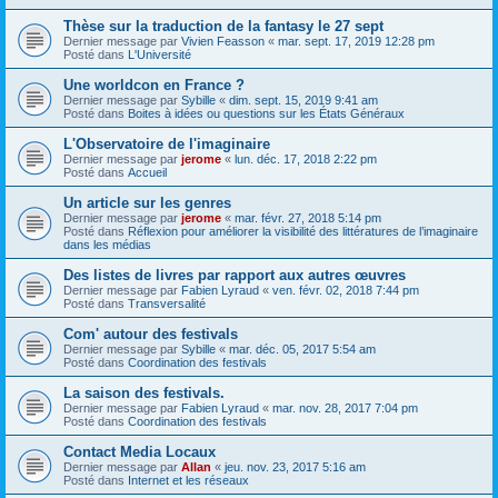
Thèse sur la traduction de la fantasy le 27 sept
Dernier message par
Vivien Feasson
«
mar. sept. 17, 2019 12:28 pm
Posté dans
L'Université
Une worldcon en France ?
Dernier message par
Sybille
«
dim. sept. 15, 2019 9:41 am
Posté dans
Boites à idées ou questions sur les États Généraux
L'Observatoire de l'imaginaire
Dernier message par
jerome
«
lun. déc. 17, 2018 2:22 pm
Posté dans
Accueil
Un article sur les genres
Dernier message par
jerome
«
mar. févr. 27, 2018 5:14 pm
Posté dans
Réflexion pour améliorer la visibilité des littératures de l’imaginaire
dans les médias
Des listes de livres par rapport aux autres œuvres
Dernier message par
Fabien Lyraud
«
ven. févr. 02, 2018 7:44 pm
Posté dans
Transversalité
Com' autour des festivals
Dernier message par
Sybille
«
mar. déc. 05, 2017 5:54 am
Posté dans
Coordination des festivals
La saison des festivals.
Dernier message par
Fabien Lyraud
«
mar. nov. 28, 2017 7:04 pm
Posté dans
Coordination des festivals
Contact Media Locaux
Dernier message par
Allan
«
jeu. nov. 23, 2017 5:16 am
Posté dans
Internet et les réseaux