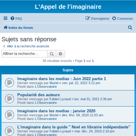
L'Appel de l'imaginaire
FAQ
S’enregistrer
Connexion
R
Index du forum
e
Sujets sans réponse
c
Aller à la recherche avancée
h
Rechercher
Recherche avancée
e
36 résultats trouvés • Page
1
sur
1
r
Sujets
c
Imaginaire dans les medias : Juin 2022 partie 1
h
Dernier message par
Muriel
«
ven. juil. 22, 2022 3:12 pm
e
Posté dans
L'Observatoire
r
Popularité des auteurs
Dernier message par
Fabien Lyraud
«
lun. mai 31, 2021 2:36 pm
Posté dans
L'Observatoire
Imaginaire dans les medias : janvier 2020
Dernier message par
Muriel
«
dim. févr. 09, 2020 11:53 am
Posté dans
L'Observatoire
L'imaginaire dans le guide " Noel en librairie indépendante"
Dernier message par
Fabien Lyraud
«
mar. déc. 24, 2019 2:19 pm
Posté dans
L'Observatoire