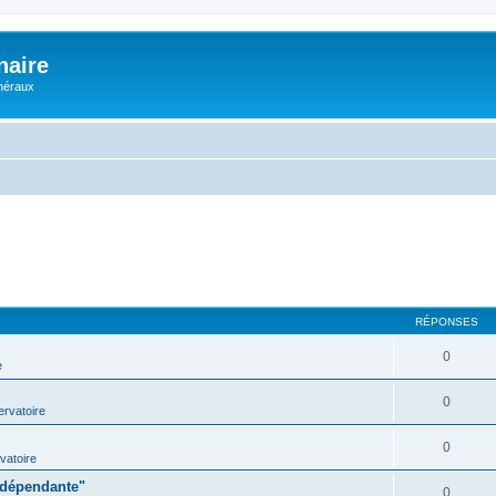
naire
énéraux
RÉPONSES
0
e
0
rvatoire
0
vatoire
indépendante"
0