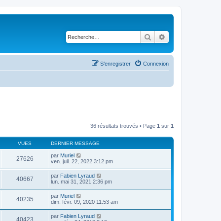
Rechercher
Recherche avancé
S’enregistrer
Connexion
36 résultats trouvés • Page
1
sur
1
VUES
DERNIER MESSAGE
par
Muriel
27626
ven. juil. 22, 2022 3:12 pm
par
Fabien Lyraud
40667
lun. mai 31, 2021 2:36 pm
par
Muriel
40235
dim. févr. 09, 2020 11:53 am
par
Fabien Lyraud
40423