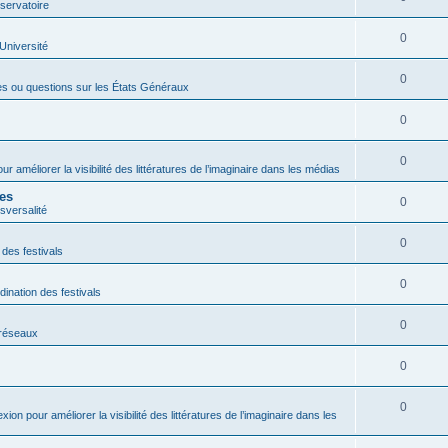
servatoire
0
'Université
0
es ou questions sur les États Généraux
0
0
ur améliorer la visibilité des littératures de l’imaginaire dans les médias
res
0
sversalité
0
 des festivals
0
dination des festivals
0
s réseaux
0
0
exion pour améliorer la visibilité des littératures de l’imaginaire dans les