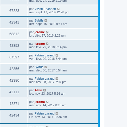
mar. déc. 24, 2019 2:19 pm
par
Vivien Feasson
67223
mar. sept. 17, 2019 12:28 pm
par
Sybille
42341
dim. sept. 15, 2019 9:41 am
par
jerome
68812
lun. déc. 17, 2018 2:22 pm
par
jerome
42852
mar. févr. 27, 2018 5:14 pm
par
Fabien Lyraud
67597
ven. févr. 02, 2018 7:44 pm
par
Sybille
42356
mar. déc. 05, 2017 5:54 am
par
Fabien Lyraud
42380
mar. nov. 28, 2017 7:04 pm
par
Allan
42111
jeu. nov. 23, 2017 5:16 am
par
jerome
42271
mar. nov. 14, 2017 8:13 am
par
Fabien Lyraud
42434
lun. nov. 13, 2017 10:36 am