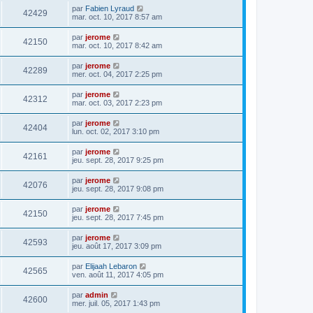
par
Fabien Lyraud
42429
mar. oct. 10, 2017 8:57 am
par
jerome
42150
mar. oct. 10, 2017 8:42 am
par
jerome
42289
mer. oct. 04, 2017 2:25 pm
par
jerome
42312
mar. oct. 03, 2017 2:23 pm
par
jerome
42404
lun. oct. 02, 2017 3:10 pm
par
jerome
42161
jeu. sept. 28, 2017 9:25 pm
par
jerome
42076
jeu. sept. 28, 2017 9:08 pm
par
jerome
42150
jeu. sept. 28, 2017 7:45 pm
par
jerome
42593
jeu. août 17, 2017 3:09 pm
par
Elijaah Lebaron
42565
ven. août 11, 2017 4:05 pm
par
admin
42600
mer. juil. 05, 2017 1:43 pm