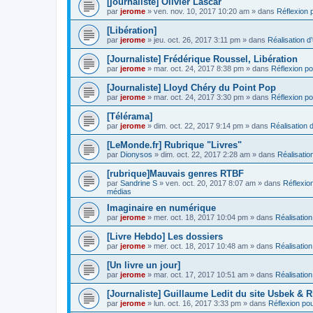
[journaliste] Olivier Lascar
par
jerome
» ven. nov. 10, 2017 10:20 am » dans
Réflexion p
[Libération]
par
jerome
» jeu. oct. 26, 2017 3:11 pm » dans
Réalisation d’
[Journaliste] Frédérique Roussel, Libération
par
jerome
» mar. oct. 24, 2017 8:38 pm » dans
Réflexion pou
[Journaliste] Lloyd Chéry du Point Pop
par
jerome
» mar. oct. 24, 2017 3:30 pm » dans
Réflexion pou
[Télérama]
par
jerome
» dim. oct. 22, 2017 9:14 pm » dans
Réalisation d
[LeMonde.fr] Rubrique "Livres"
par
Dionysos
» dim. oct. 22, 2017 2:28 am » dans
Réalisation
[rubrique]Mauvais genres RTBF
par
Sandrine S
» ven. oct. 20, 2017 8:07 am » dans
Réflexion
médias
Imaginaire en numérique
par
jerome
» mer. oct. 18, 2017 10:04 pm » dans
Réalisation
[Livre Hebdo] Les dossiers
par
jerome
» mer. oct. 18, 2017 10:48 am » dans
Réalisation
[Un livre un jour]
par
jerome
» mar. oct. 17, 2017 10:51 am » dans
Réalisation
[Journaliste] Guillaume Ledit du site Usbek & R
par
jerome
» lun. oct. 16, 2017 3:33 pm » dans
Réflexion pour