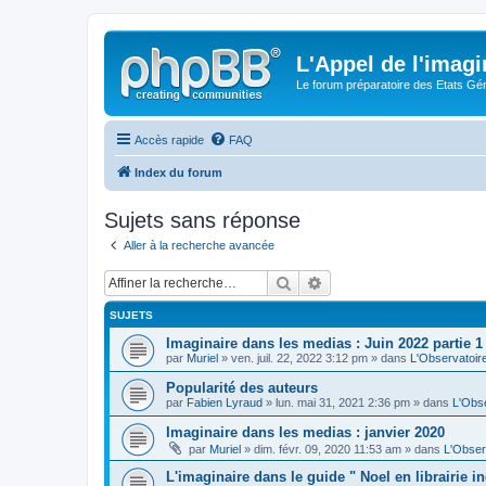
L'Appel de l'imagi
Le forum préparatoire des Etats G
Accès rapide
FAQ
Index du forum
Sujets sans réponse
Aller à la recherche avancée
Rechercher
Recherche avancée
SUJETS
Imaginaire dans les medias : Juin 2022 partie 1
par
Muriel
» ven. juil. 22, 2022 3:12 pm » dans
L'Observatoir
Popularité des auteurs
par
Fabien Lyraud
» lun. mai 31, 2021 2:36 pm » dans
L'Obse
Imaginaire dans les medias : janvier 2020
par
Muriel
» dim. févr. 09, 2020 11:53 am » dans
L'Obser
L'imaginaire dans le guide " Noel en librairie 