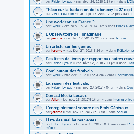
par
Fabien Lyraud
» mar. déc. 24, 2019 2:19 pm » dans
L'Ob
Thèse sur la traduction de la fantasy le 27 sept
par
Vivien Feasson
» mar. sept. 17, 2019 12:28 pm » dans
L
Une worldcon en France ?
par
Sybille
» dim. sept. 15, 2019 9:41 am » dans
Boites à idé
L'Observatoire de l'imaginaire
par
jerome
» lun. déc. 17, 2018 2:22 pm » dans
Accueil
Un article sur les genres
par
jerome
» mar. févr. 27, 2018 5:14 pm » dans
Réflexion po
Des listes de livres par rapport aux autres œuv
par
Fabien Lyraud
» ven. févr. 02, 2018 7:44 pm » dans
Tran
Com' autour des festivals
par
Sybille
» mar. déc. 05, 2017 5:54 am » dans
Coordination
La saison des festivals.
par
Fabien Lyraud
» mar. nov. 28, 2017 7:04 pm » dans
Coor
Contact Media Locaux
par
Allan
» jeu. nov. 23, 2017 5:16 am » dans
Internet et le
L'enregistrement sonore des Etats Généraux
par
jerome
» mar. nov. 14, 2017 8:13 am » dans
Accueil
Liste des meilleures ventes
par
Fabien Lyraud
» lun. nov. 13, 2017 10:36 am » dans
Réfl
médias