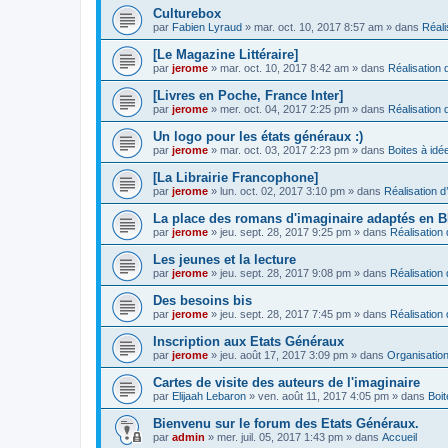
Culturebox
par
Fabien Lyraud
» mar. oct. 10, 2017 8:57 am » dans
Réali
[Le Magazine Littéraire]
par
jerome
» mar. oct. 10, 2017 8:42 am » dans
Réalisation d
[Livres en Poche, France Inter]
par
jerome
» mer. oct. 04, 2017 2:25 pm » dans
Réalisation d
Un logo pour les états généraux :)
par
jerome
» mar. oct. 03, 2017 2:23 pm » dans
Boites à idé
[La Librairie Francophone]
par
jerome
» lun. oct. 02, 2017 3:10 pm » dans
Réalisation d
La place des romans d'imaginaire adaptés en 
par
jerome
» jeu. sept. 28, 2017 9:25 pm » dans
Réalisation 
Les jeunes et la lecture
par
jerome
» jeu. sept. 28, 2017 9:08 pm » dans
Réalisation 
Des besoins bis
par
jerome
» jeu. sept. 28, 2017 7:45 pm » dans
Réalisation 
Inscription aux Etats Généraux
par
jerome
» jeu. août 17, 2017 3:09 pm » dans
Organisatio
Cartes de visite des auteurs de l'imaginaire
par
Elijaah Lebaron
» ven. août 11, 2017 4:05 pm » dans
Boit
Bienvenu sur le forum des Etats Généraux.
par
admin
» mer. juil. 05, 2017 1:43 pm » dans
Accueil