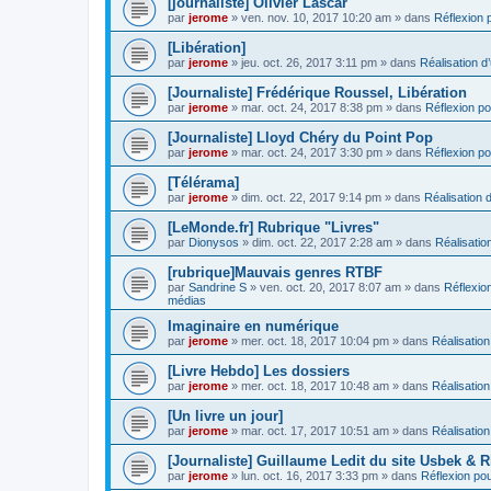
[journaliste] Olivier Lascar
par
jerome
» ven. nov. 10, 2017 10:20 am » dans
Réflexion p
[Libération]
par
jerome
» jeu. oct. 26, 2017 3:11 pm » dans
Réalisation d’
[Journaliste] Frédérique Roussel, Libération
par
jerome
» mar. oct. 24, 2017 8:38 pm » dans
Réflexion pou
[Journaliste] Lloyd Chéry du Point Pop
par
jerome
» mar. oct. 24, 2017 3:30 pm » dans
Réflexion pou
[Télérama]
par
jerome
» dim. oct. 22, 2017 9:14 pm » dans
Réalisation d
[LeMonde.fr] Rubrique "Livres"
par
Dionysos
» dim. oct. 22, 2017 2:28 am » dans
Réalisation
[rubrique]Mauvais genres RTBF
par
Sandrine S
» ven. oct. 20, 2017 8:07 am » dans
Réflexion
médias
Imaginaire en numérique
par
jerome
» mer. oct. 18, 2017 10:04 pm » dans
Réalisation
[Livre Hebdo] Les dossiers
par
jerome
» mer. oct. 18, 2017 10:48 am » dans
Réalisation
[Un livre un jour]
par
jerome
» mar. oct. 17, 2017 10:51 am » dans
Réalisation
[Journaliste] Guillaume Ledit du site Usbek & R
par
jerome
» lun. oct. 16, 2017 3:33 pm » dans
Réflexion pour