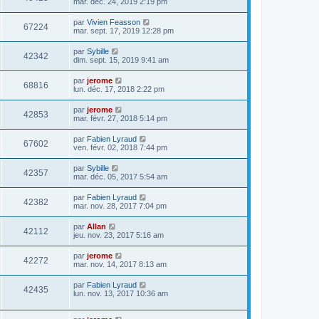
mar. déc. 24, 2019 2:19 pm
par
Vivien Feasson
67224
mar. sept. 17, 2019 12:28 pm
par
Sybille
42342
dim. sept. 15, 2019 9:41 am
par
jerome
68816
lun. déc. 17, 2018 2:22 pm
par
jerome
42853
mar. févr. 27, 2018 5:14 pm
par
Fabien Lyraud
67602
ven. févr. 02, 2018 7:44 pm
par
Sybille
42357
mar. déc. 05, 2017 5:54 am
par
Fabien Lyraud
42382
mar. nov. 28, 2017 7:04 pm
par
Allan
42112
jeu. nov. 23, 2017 5:16 am
par
jerome
42272
mar. nov. 14, 2017 8:13 am
par
Fabien Lyraud
42435
lun. nov. 13, 2017 10:36 am