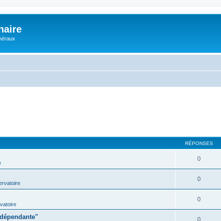
naire
énéraux
RÉPONSES
0
e
0
rvatoire
0
vatoire
indépendante"
0