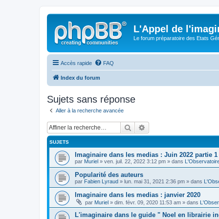
L'Appel de l'imagi
Le forum préparatoire des Etats G
Accès rapide
FAQ
Index du forum
Sujets sans réponse
Aller à la recherche avancée
Rechercher
Recherche avancée
SUJETS
Imaginaire dans les medias : Juin 2022 partie 1
par
Muriel
» ven. juil. 22, 2022 3:12 pm » dans
L'Observatoir
Popularité des auteurs
par
Fabien Lyraud
» lun. mai 31, 2021 2:36 pm » dans
L'Obse
Imaginaire dans les medias : janvier 2020
par
Muriel
» dim. févr. 09, 2020 11:53 am » dans
L'Obser
L'imaginaire dans le guide " Noel en librairie 