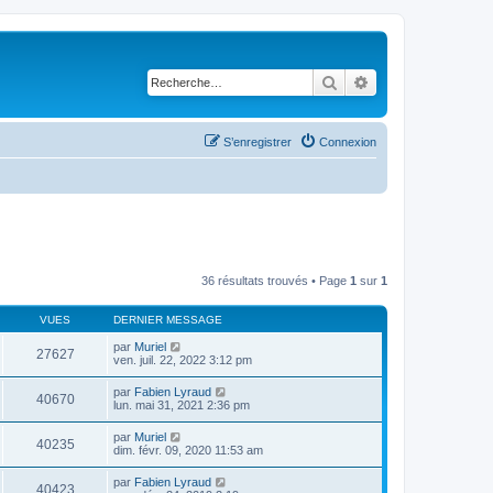
Rechercher
Recherche avancé
S’enregistrer
Connexion
36 résultats trouvés • Page
1
sur
1
VUES
DERNIER MESSAGE
par
Muriel
27627
ven. juil. 22, 2022 3:12 pm
par
Fabien Lyraud
40670
lun. mai 31, 2021 2:36 pm
par
Muriel
40235
dim. févr. 09, 2020 11:53 am
par
Fabien Lyraud
40423