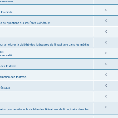
servatoire
0
'Université
0
es ou questions sur les États Généraux
0
0
ur améliorer la visibilité des littératures de l’imaginaire dans les médias
res
0
sversalité
0
 des festivals
0
dination des festivals
0
s réseaux
0
0
exion pour améliorer la visibilité des littératures de l’imaginaire dans les