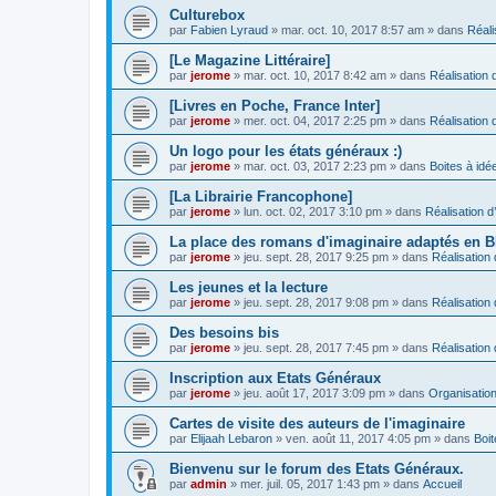
Culturebox
par
Fabien Lyraud
» mar. oct. 10, 2017 8:57 am » dans
Réali
[Le Magazine Littéraire]
par
jerome
» mar. oct. 10, 2017 8:42 am » dans
Réalisation d
[Livres en Poche, France Inter]
par
jerome
» mer. oct. 04, 2017 2:25 pm » dans
Réalisation d
Un logo pour les états généraux :)
par
jerome
» mar. oct. 03, 2017 2:23 pm » dans
Boites à idé
[La Librairie Francophone]
par
jerome
» lun. oct. 02, 2017 3:10 pm » dans
Réalisation d
La place des romans d'imaginaire adaptés en 
par
jerome
» jeu. sept. 28, 2017 9:25 pm » dans
Réalisation 
Les jeunes et la lecture
par
jerome
» jeu. sept. 28, 2017 9:08 pm » dans
Réalisation 
Des besoins bis
par
jerome
» jeu. sept. 28, 2017 7:45 pm » dans
Réalisation 
Inscription aux Etats Généraux
par
jerome
» jeu. août 17, 2017 3:09 pm » dans
Organisatio
Cartes de visite des auteurs de l'imaginaire
par
Elijaah Lebaron
» ven. août 11, 2017 4:05 pm » dans
Boit
Bienvenu sur le forum des Etats Généraux.
par
admin
» mer. juil. 05, 2017 1:43 pm » dans
Accueil