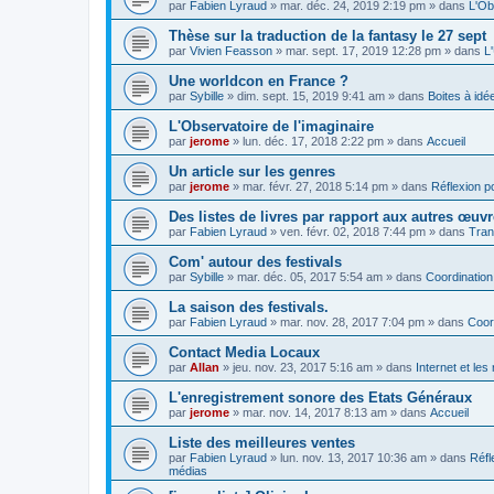
par
Fabien Lyraud
» mar. déc. 24, 2019 2:19 pm » dans
L'Ob
Thèse sur la traduction de la fantasy le 27 sept
par
Vivien Feasson
» mar. sept. 17, 2019 12:28 pm » dans
L
Une worldcon en France ?
par
Sybille
» dim. sept. 15, 2019 9:41 am » dans
Boites à idé
L'Observatoire de l'imaginaire
par
jerome
» lun. déc. 17, 2018 2:22 pm » dans
Accueil
Un article sur les genres
par
jerome
» mar. févr. 27, 2018 5:14 pm » dans
Réflexion po
Des listes de livres par rapport aux autres œuv
par
Fabien Lyraud
» ven. févr. 02, 2018 7:44 pm » dans
Tran
Com' autour des festivals
par
Sybille
» mar. déc. 05, 2017 5:54 am » dans
Coordination
La saison des festivals.
par
Fabien Lyraud
» mar. nov. 28, 2017 7:04 pm » dans
Coor
Contact Media Locaux
par
Allan
» jeu. nov. 23, 2017 5:16 am » dans
Internet et le
L'enregistrement sonore des Etats Généraux
par
jerome
» mar. nov. 14, 2017 8:13 am » dans
Accueil
Liste des meilleures ventes
par
Fabien Lyraud
» lun. nov. 13, 2017 10:36 am » dans
Réfl
médias