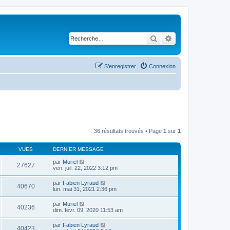
Rechercher
Recherche avancé
S’enregistrer
Connexion
36 résultats trouvés • Page
1
sur
1
VUES
DERNIER MESSAGE
par
Muriel
27627
ven. juil. 22, 2022 3:12 pm
par
Fabien Lyraud
40670
lun. mai 31, 2021 2:36 pm
par
Muriel
40236
dim. févr. 09, 2020 11:53 am
par
Fabien Lyraud
40423