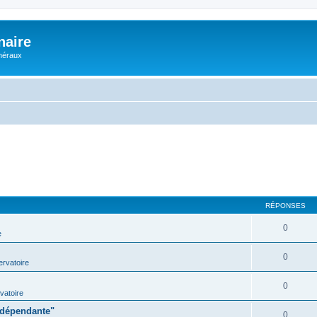
naire
énéraux
RÉPONSES
0
e
0
rvatoire
0
vatoire
indépendante"
0