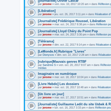
[journaliste] Olivier Lascar
par
jerome
» ven. nov. 10, 2017 10:20 am » dans
Réflexion p
[Libération]
par
jerome
» jeu. oct. 26, 2017 3:11 pm » dans
Réalisation d’
[Journaliste] Frédérique Roussel, Libération
par
jerome
» mar. oct. 24, 2017 8:38 pm » dans
Réflexion pou
[Journaliste] Lloyd Chéry du Point Pop
par
jerome
» mar. oct. 24, 2017 3:30 pm » dans
Réflexion pou
[Télérama]
par
jerome
» dim. oct. 22, 2017 9:14 pm » dans
Réalisation d
[LeMonde.fr] Rubrique "Livres"
par
Dionysos
» dim. oct. 22, 2017 2:28 am » dans
Réalisation
[rubrique]Mauvais genres RTBF
par
Sandrine S
» ven. oct. 20, 2017 8:07 am » dans
Réflexion
médias
Imaginaire en numérique
par
jerome
» mer. oct. 18, 2017 10:04 pm » dans
Réalisation
[Livre Hebdo] Les dossiers
par
jerome
» mer. oct. 18, 2017 10:48 am » dans
Réalisation
[Un livre un jour]
par
jerome
» mar. oct. 17, 2017 10:51 am » dans
Réalisation
[Journaliste] Guillaume Ledit du site Usbek & R
par
jerome
» lun. oct. 16, 2017 3:33 pm » dans
Réflexion pour