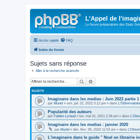
L'Appel de l'imagi
Le forum préparatoire des Etats G
Accès rapide
FAQ
Index du forum
Sujets sans réponse
Aller à la recherche avancée
Rechercher
Recherche avancée
SUJETS
Imaginaire dans les medias : Juin 2022 partie 1
par
Muriel
» ven. juil. 22, 2022 3:12 pm » dans
L'Observatoir
Popularité des auteurs
par
Fabien Lyraud
» lun. mai 31, 2021 2:36 pm » dans
L'Obse
Imaginaire dans les medias : janvier 2020
par
Muriel
» dim. févr. 09, 2020 11:53 am » dans
L'Obser
L'imaginaire dans le guide " Noel en librairie 