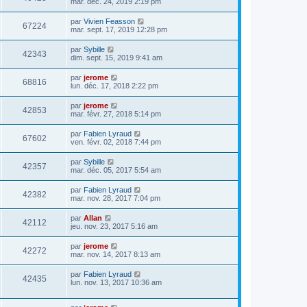
mar. déc. 24, 2019 2:19 pm
par
Vivien Feasson
67224
mar. sept. 17, 2019 12:28 pm
par
Sybille
42343
dim. sept. 15, 2019 9:41 am
par
jerome
68816
lun. déc. 17, 2018 2:22 pm
par
jerome
42853
mar. févr. 27, 2018 5:14 pm
par
Fabien Lyraud
67602
ven. févr. 02, 2018 7:44 pm
par
Sybille
42357
mar. déc. 05, 2017 5:54 am
par
Fabien Lyraud
42382
mar. nov. 28, 2017 7:04 pm
par
Allan
42112
jeu. nov. 23, 2017 5:16 am
par
jerome
42272
mar. nov. 14, 2017 8:13 am
par
Fabien Lyraud
42435
lun. nov. 13, 2017 10:36 am