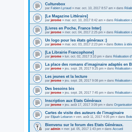
Culturebox
par
Fabien Lyraud
» mar. oct. 10, 2017 8:57 am » dans
Réali
[Le Magazine Littéraire]
par
jerome
» mar. oct. 10, 2017 8:42 am » dans
Réalisation d
[Livres en Poche, France Inter]
par
jerome
» mer. oct. 04, 2017 2:25 pm » dans
Réalisation d
Un logo pour les états généraux :)
par
jerome
» mar. oct. 03, 2017 2:23 pm » dans
Boites à idé
[La Librairie Francophone]
par
jerome
» lun. oct. 02, 2017 3:10 pm » dans
Réalisation d
La place des romans d'imaginaire adaptés en 
par
jerome
» jeu. sept. 28, 2017 9:25 pm » dans
Réalisation 
Les jeunes et la lecture
par
jerome
» jeu. sept. 28, 2017 9:08 pm » dans
Réalisation 
Des besoins bis
par
jerome
» jeu. sept. 28, 2017 7:45 pm » dans
Réalisation 
Inscription aux Etats Généraux
par
jerome
» jeu. août 17, 2017 3:09 pm » dans
Organisatio
Cartes de visite des auteurs de l'imaginaire
par
Elijaah Lebaron
» ven. août 11, 2017 4:05 pm » dans
Boit
Bienvenu sur le forum des Etats Généraux.
par
admin
» mer. juil. 05, 2017 1:43 pm » dans
Accueil