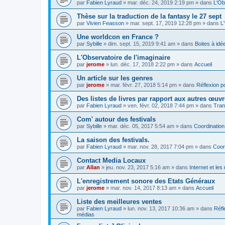
par
Fabien Lyraud
» mar. déc. 24, 2019 2:19 pm » dans
L'Ob
Thèse sur la traduction de la fantasy le 27 sept
par
Vivien Feasson
» mar. sept. 17, 2019 12:28 pm » dans
L
Une worldcon en France ?
par
Sybille
» dim. sept. 15, 2019 9:41 am » dans
Boites à idé
L'Observatoire de l'imaginaire
par
jerome
» lun. déc. 17, 2018 2:22 pm » dans
Accueil
Un article sur les genres
par
jerome
» mar. févr. 27, 2018 5:14 pm » dans
Réflexion po
Des listes de livres par rapport aux autres œuv
par
Fabien Lyraud
» ven. févr. 02, 2018 7:44 pm » dans
Tran
Com' autour des festivals
par
Sybille
» mar. déc. 05, 2017 5:54 am » dans
Coordination
La saison des festivals.
par
Fabien Lyraud
» mar. nov. 28, 2017 7:04 pm » dans
Coor
Contact Media Locaux
par
Allan
» jeu. nov. 23, 2017 5:16 am » dans
Internet et le
L'enregistrement sonore des Etats Généraux
par
jerome
» mar. nov. 14, 2017 8:13 am » dans
Accueil
Liste des meilleures ventes
par
Fabien Lyraud
» lun. nov. 13, 2017 10:36 am » dans
Réfl
médias