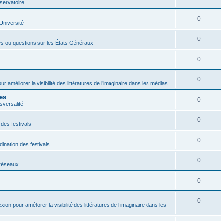
servatoire
0
'Université
0
es ou questions sur les États Généraux
0
0
ur améliorer la visibilité des littératures de l’imaginaire dans les médias
res
0
sversalité
0
 des festivals
0
dination des festivals
0
s réseaux
0
0
exion pour améliorer la visibilité des littératures de l’imaginaire dans les