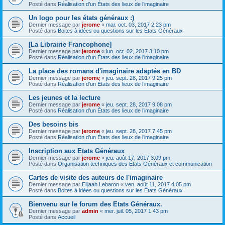
Posté dans
Réalisation d’un États des lieux de l’imaginaire
Un logo pour les états généraux :)
Dernier message par
jerome
«
mar. oct. 03, 2017 2:23 pm
Posté dans
Boites à idées ou questions sur les États Généraux
[La Librairie Francophone]
Dernier message par
jerome
«
lun. oct. 02, 2017 3:10 pm
Posté dans
Réalisation d’un États des lieux de l’imaginaire
La place des romans d'imaginaire adaptés en BD
Dernier message par
jerome
«
jeu. sept. 28, 2017 9:25 pm
Posté dans
Réalisation d’un États des lieux de l’imaginaire
Les jeunes et la lecture
Dernier message par
jerome
«
jeu. sept. 28, 2017 9:08 pm
Posté dans
Réalisation d’un États des lieux de l’imaginaire
Des besoins bis
Dernier message par
jerome
«
jeu. sept. 28, 2017 7:45 pm
Posté dans
Réalisation d’un États des lieux de l’imaginaire
Inscription aux Etats Généraux
Dernier message par
jerome
«
jeu. août 17, 2017 3:09 pm
Posté dans
Organisation techniques des États Généraux et communication
Cartes de visite des auteurs de l'imaginaire
Dernier message par
Elijaah Lebaron
«
ven. août 11, 2017 4:05 pm
Posté dans
Boites à idées ou questions sur les États Généraux
Bienvenu sur le forum des Etats Généraux.
Dernier message par
admin
«
mer. juil. 05, 2017 1:43 pm
Posté dans
Accueil