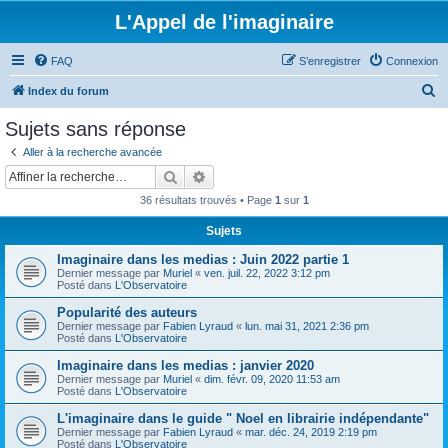
L'Appel de l'imaginaire
FAQ
S’enregistrer
Connexion
R
Index du forum
e
Sujets sans réponse
c
Aller à la recherche avancée
h
Rechercher
Recherche avancée
e
36 résultats trouvés • Page
1
sur
1
r
Sujets
c
Imaginaire dans les medias : Juin 2022 partie 1
h
Dernier message par
Muriel
«
ven. juil. 22, 2022 3:12 pm
e
Posté dans
L'Observatoire
r
Popularité des auteurs
Dernier message par
Fabien Lyraud
«
lun. mai 31, 2021 2:36 pm
Posté dans
L'Observatoire
Imaginaire dans les medias : janvier 2020
Dernier message par
Muriel
«
dim. févr. 09, 2020 11:53 am
Posté dans
L'Observatoire
L'imaginaire dans le guide " Noel en librairie indépendante"
Dernier message par
Fabien Lyraud
«
mar. déc. 24, 2019 2:19 pm
Posté dans
L'Observatoire