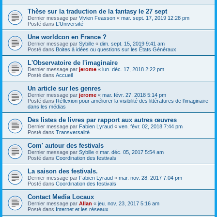
Thèse sur la traduction de la fantasy le 27 sept
Dernier message par
Vivien Feasson
«
mar. sept. 17, 2019 12:28 pm
Posté dans
L'Université
Une worldcon en France ?
Dernier message par
Sybille
«
dim. sept. 15, 2019 9:41 am
Posté dans
Boites à idées ou questions sur les États Généraux
L'Observatoire de l'imaginaire
Dernier message par
jerome
«
lun. déc. 17, 2018 2:22 pm
Posté dans
Accueil
Un article sur les genres
Dernier message par
jerome
«
mar. févr. 27, 2018 5:14 pm
Posté dans
Réflexion pour améliorer la visibilité des littératures de l’imaginaire
dans les médias
Des listes de livres par rapport aux autres œuvres
Dernier message par
Fabien Lyraud
«
ven. févr. 02, 2018 7:44 pm
Posté dans
Transversalité
Com' autour des festivals
Dernier message par
Sybille
«
mar. déc. 05, 2017 5:54 am
Posté dans
Coordination des festivals
La saison des festivals.
Dernier message par
Fabien Lyraud
«
mar. nov. 28, 2017 7:04 pm
Posté dans
Coordination des festivals
Contact Media Locaux
Dernier message par
Allan
«
jeu. nov. 23, 2017 5:16 am
Posté dans
Internet et les réseaux