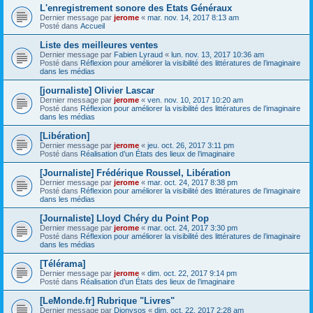
L'enregistrement sonore des Etats Généraux
Dernier message par
jerome
«
mar. nov. 14, 2017 8:13 am
Posté dans
Accueil
Liste des meilleures ventes
Dernier message par
Fabien Lyraud
«
lun. nov. 13, 2017 10:36 am
Posté dans
Réflexion pour améliorer la visibilité des littératures de l’imaginaire
dans les médias
[journaliste] Olivier Lascar
Dernier message par
jerome
«
ven. nov. 10, 2017 10:20 am
Posté dans
Réflexion pour améliorer la visibilité des littératures de l’imaginaire
dans les médias
[Libération]
Dernier message par
jerome
«
jeu. oct. 26, 2017 3:11 pm
Posté dans
Réalisation d’un États des lieux de l’imaginaire
[Journaliste] Frédérique Roussel, Libération
Dernier message par
jerome
«
mar. oct. 24, 2017 8:38 pm
Posté dans
Réflexion pour améliorer la visibilité des littératures de l’imaginaire
dans les médias
[Journaliste] Lloyd Chéry du Point Pop
Dernier message par
jerome
«
mar. oct. 24, 2017 3:30 pm
Posté dans
Réflexion pour améliorer la visibilité des littératures de l’imaginaire
dans les médias
[Télérama]
Dernier message par
jerome
«
dim. oct. 22, 2017 9:14 pm
Posté dans
Réalisation d’un États des lieux de l’imaginaire
[LeMonde.fr] Rubrique "Livres"
Dernier message par
Dionysos
«
dim. oct. 22, 2017 2:28 am