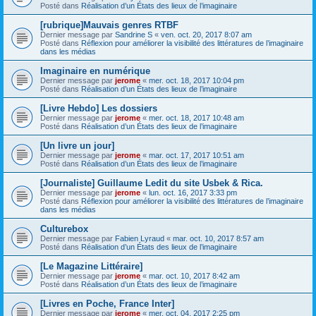
Posté dans
Réalisation d’un États des lieux de l’imaginaire
[rubrique]Mauvais genres RTBF
Dernier message par
Sandrine S
«
ven. oct. 20, 2017 8:07 am
Posté dans
Réflexion pour améliorer la visibilité des littératures de l’imaginaire
dans les médias
Imaginaire en numérique
Dernier message par
jerome
«
mer. oct. 18, 2017 10:04 pm
Posté dans
Réalisation d’un États des lieux de l’imaginaire
[Livre Hebdo] Les dossiers
Dernier message par
jerome
«
mer. oct. 18, 2017 10:48 am
Posté dans
Réalisation d’un États des lieux de l’imaginaire
[Un livre un jour]
Dernier message par
jerome
«
mar. oct. 17, 2017 10:51 am
Posté dans
Réalisation d’un États des lieux de l’imaginaire
[Journaliste] Guillaume Ledit du site Usbek & Rica.
Dernier message par
jerome
«
lun. oct. 16, 2017 3:33 pm
Posté dans
Réflexion pour améliorer la visibilité des littératures de l’imaginaire
dans les médias
Culturebox
Dernier message par
Fabien Lyraud
«
mar. oct. 10, 2017 8:57 am
Posté dans
Réalisation d’un États des lieux de l’imaginaire
[Le Magazine Littéraire]
Dernier message par
jerome
«
mar. oct. 10, 2017 8:42 am
Posté dans
Réalisation d’un États des lieux de l’imaginaire
[Livres en Poche, France Inter]
Dernier message par
jerome
«
mer. oct. 04, 2017 2:25 pm