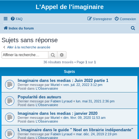
L'Appel de l'imaginaire
FAQ
S’enregistrer
Connexion
R
Index du forum
e
Sujets sans réponse
c
Aller à la recherche avancée
h
Rechercher
Recherche avancée
e
36 résultats trouvés • Page
1
sur
1
r
Sujets
c
Imaginaire dans les medias : Juin 2022 partie 1
h
Dernier message par
Muriel
«
ven. juil. 22, 2022 3:12 pm
e
Posté dans
L'Observatoire
r
Popularité des auteurs
Dernier message par
Fabien Lyraud
«
lun. mai 31, 2021 2:36 pm
Posté dans
L'Observatoire
Imaginaire dans les medias : janvier 2020
Dernier message par
Muriel
«
dim. févr. 09, 2020 11:53 am
Posté dans
L'Observatoire
L'imaginaire dans le guide " Noel en librairie indépendante"
Dernier message par
Fabien Lyraud
«
mar. déc. 24, 2019 2:19 pm
Posté dans
L'Observatoire