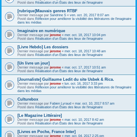
Posté dans
Réalisation d’un États des lieux de l’imaginaire
[rubrique]Mauvais genres RTBF
Dernier message par
Sandrine S
«
ven. oct. 20, 2017 8:07 am
Posté dans
Réflexion pour améliorer la visibilité des littératures de l’imaginaire
dans les médias
Imaginaire en numérique
Dernier message par
jerome
«
mer. oct. 18, 2017 10:04 pm
Posté dans
Réalisation d’un États des lieux de l’imaginaire
[Livre Hebdo] Les dossiers
Dernier message par
jerome
«
mer. oct. 18, 2017 10:48 am
Posté dans
Réalisation d’un États des lieux de l’imaginaire
[Un livre un jour]
Dernier message par
jerome
«
mar. oct. 17, 2017 10:51 am
Posté dans
Réalisation d’un États des lieux de l’imaginaire
[Journaliste] Guillaume Ledit du site Usbek & Rica.
Dernier message par
jerome
«
lun. oct. 16, 2017 3:33 pm
Posté dans
Réflexion pour améliorer la visibilité des littératures de l’imaginaire
dans les médias
Culturebox
Dernier message par
Fabien Lyraud
«
mar. oct. 10, 2017 8:57 am
Posté dans
Réalisation d’un États des lieux de l’imaginaire
[Le Magazine Littéraire]
Dernier message par
jerome
«
mar. oct. 10, 2017 8:42 am
Posté dans
Réalisation d’un États des lieux de l’imaginaire
[Livres en Poche, France Inter]
Dernier message par
jerome
«
mer. oct. 04, 2017 2:25 pm