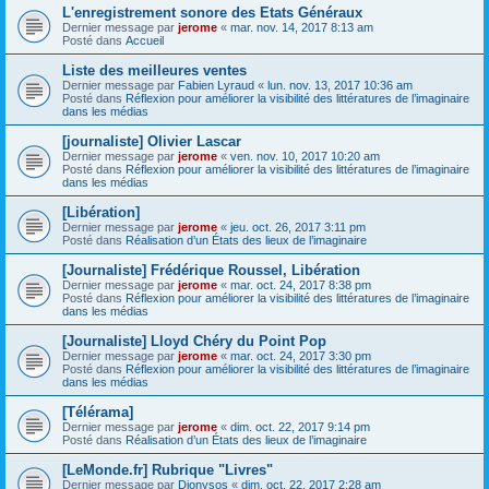
L'enregistrement sonore des Etats Généraux
Dernier message par
jerome
«
mar. nov. 14, 2017 8:13 am
Posté dans
Accueil
Liste des meilleures ventes
Dernier message par
Fabien Lyraud
«
lun. nov. 13, 2017 10:36 am
Posté dans
Réflexion pour améliorer la visibilité des littératures de l’imaginaire
dans les médias
[journaliste] Olivier Lascar
Dernier message par
jerome
«
ven. nov. 10, 2017 10:20 am
Posté dans
Réflexion pour améliorer la visibilité des littératures de l’imaginaire
dans les médias
[Libération]
Dernier message par
jerome
«
jeu. oct. 26, 2017 3:11 pm
Posté dans
Réalisation d’un États des lieux de l’imaginaire
[Journaliste] Frédérique Roussel, Libération
Dernier message par
jerome
«
mar. oct. 24, 2017 8:38 pm
Posté dans
Réflexion pour améliorer la visibilité des littératures de l’imaginaire
dans les médias
[Journaliste] Lloyd Chéry du Point Pop
Dernier message par
jerome
«
mar. oct. 24, 2017 3:30 pm
Posté dans
Réflexion pour améliorer la visibilité des littératures de l’imaginaire
dans les médias
[Télérama]
Dernier message par
jerome
«
dim. oct. 22, 2017 9:14 pm
Posté dans
Réalisation d’un États des lieux de l’imaginaire
[LeMonde.fr] Rubrique "Livres"
Dernier message par
Dionysos
«
dim. oct. 22, 2017 2:28 am