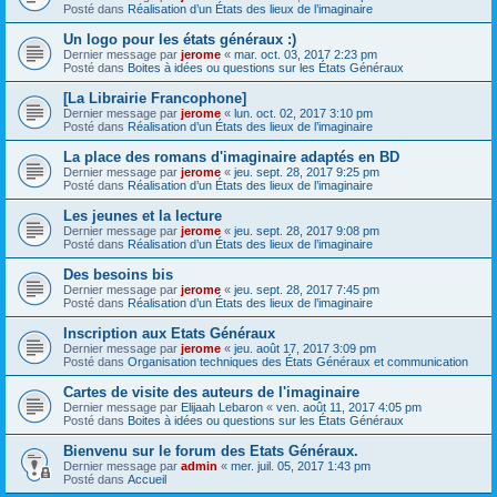
Posté dans
Réalisation d’un États des lieux de l’imaginaire
Un logo pour les états généraux :)
Dernier message par
jerome
«
mar. oct. 03, 2017 2:23 pm
Posté dans
Boites à idées ou questions sur les États Généraux
[La Librairie Francophone]
Dernier message par
jerome
«
lun. oct. 02, 2017 3:10 pm
Posté dans
Réalisation d’un États des lieux de l’imaginaire
La place des romans d'imaginaire adaptés en BD
Dernier message par
jerome
«
jeu. sept. 28, 2017 9:25 pm
Posté dans
Réalisation d’un États des lieux de l’imaginaire
Les jeunes et la lecture
Dernier message par
jerome
«
jeu. sept. 28, 2017 9:08 pm
Posté dans
Réalisation d’un États des lieux de l’imaginaire
Des besoins bis
Dernier message par
jerome
«
jeu. sept. 28, 2017 7:45 pm
Posté dans
Réalisation d’un États des lieux de l’imaginaire
Inscription aux Etats Généraux
Dernier message par
jerome
«
jeu. août 17, 2017 3:09 pm
Posté dans
Organisation techniques des États Généraux et communication
Cartes de visite des auteurs de l'imaginaire
Dernier message par
Elijaah Lebaron
«
ven. août 11, 2017 4:05 pm
Posté dans
Boites à idées ou questions sur les États Généraux
Bienvenu sur le forum des Etats Généraux.
Dernier message par
admin
«
mer. juil. 05, 2017 1:43 pm
Posté dans
Accueil