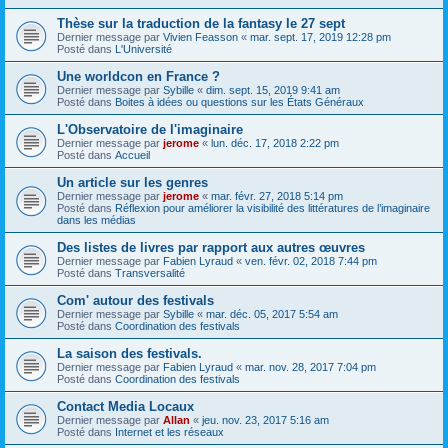
Thèse sur la traduction de la fantasy le 27 sept
Dernier message par
Vivien Feasson
«
mar. sept. 17, 2019 12:28 pm
Posté dans
L'Université
Une worldcon en France ?
Dernier message par
Sybille
«
dim. sept. 15, 2019 9:41 am
Posté dans
Boites à idées ou questions sur les États Généraux
L'Observatoire de l'imaginaire
Dernier message par
jerome
«
lun. déc. 17, 2018 2:22 pm
Posté dans
Accueil
Un article sur les genres
Dernier message par
jerome
«
mar. févr. 27, 2018 5:14 pm
Posté dans
Réflexion pour améliorer la visibilité des littératures de l’imaginaire
dans les médias
Des listes de livres par rapport aux autres œuvres
Dernier message par
Fabien Lyraud
«
ven. févr. 02, 2018 7:44 pm
Posté dans
Transversalité
Com' autour des festivals
Dernier message par
Sybille
«
mar. déc. 05, 2017 5:54 am
Posté dans
Coordination des festivals
La saison des festivals.
Dernier message par
Fabien Lyraud
«
mar. nov. 28, 2017 7:04 pm
Posté dans
Coordination des festivals
Contact Media Locaux
Dernier message par
Allan
«
jeu. nov. 23, 2017 5:16 am
Posté dans
Internet et les réseaux