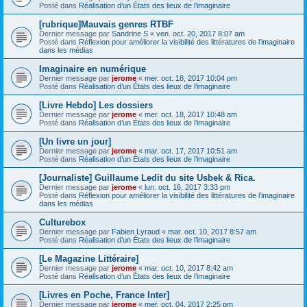
Posté dans
Réalisation d’un États des lieux de l’imaginaire
[rubrique]Mauvais genres RTBF
Dernier message par
Sandrine S
«
ven. oct. 20, 2017 8:07 am
Posté dans
Réflexion pour améliorer la visibilité des littératures de l’imaginaire
dans les médias
Imaginaire en numérique
Dernier message par
jerome
«
mer. oct. 18, 2017 10:04 pm
Posté dans
Réalisation d’un États des lieux de l’imaginaire
[Livre Hebdo] Les dossiers
Dernier message par
jerome
«
mer. oct. 18, 2017 10:48 am
Posté dans
Réalisation d’un États des lieux de l’imaginaire
[Un livre un jour]
Dernier message par
jerome
«
mar. oct. 17, 2017 10:51 am
Posté dans
Réalisation d’un États des lieux de l’imaginaire
[Journaliste] Guillaume Ledit du site Usbek & Rica.
Dernier message par
jerome
«
lun. oct. 16, 2017 3:33 pm
Posté dans
Réflexion pour améliorer la visibilité des littératures de l’imaginaire
dans les médias
Culturebox
Dernier message par
Fabien Lyraud
«
mar. oct. 10, 2017 8:57 am
Posté dans
Réalisation d’un États des lieux de l’imaginaire
[Le Magazine Littéraire]
Dernier message par
jerome
«
mar. oct. 10, 2017 8:42 am
Posté dans
Réalisation d’un États des lieux de l’imaginaire
[Livres en Poche, France Inter]
Dernier message par
jerome
«
mer. oct. 04, 2017 2:25 pm