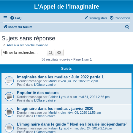
L'Appel de l'imaginaire
FAQ
S’enregistrer
Connexion
R
Index du forum
e
Sujets sans réponse
c
Aller à la recherche avancée
h
Rechercher
Recherche avancée
e
36 résultats trouvés • Page
1
sur
1
r
Sujets
c
Imaginaire dans les medias : Juin 2022 partie 1
h
Dernier message par
Muriel
«
ven. juil. 22, 2022 3:12 pm
e
Posté dans
L'Observatoire
r
Popularité des auteurs
Dernier message par
Fabien Lyraud
«
lun. mai 31, 2021 2:36 pm
Posté dans
L'Observatoire
Imaginaire dans les medias : janvier 2020
Dernier message par
Muriel
«
dim. févr. 09, 2020 11:53 am
Posté dans
L'Observatoire
L'imaginaire dans le guide " Noel en librairie indépendante"
Dernier message par
Fabien Lyraud
«
mar. déc. 24, 2019 2:19 pm
Posté dans
L'Observatoire