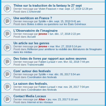
Thèse sur la traduction de la fantasy le 27 sept
Dernier message par
Vivien Feasson
«
mar. sept. 17, 2019 12:28 pm
Posté dans
L'Université
Une worldcon en France ?
Dernier message par
Sybille
«
dim. sept. 15, 2019 9:41 am
Posté dans
Boites à idées ou questions sur les États Généraux
L'Observatoire de l'imaginaire
Dernier message par
jerome
«
lun. déc. 17, 2018 2:22 pm
Posté dans
Accueil
Un article sur les genres
Dernier message par
jerome
«
mar. févr. 27, 2018 5:14 pm
Posté dans
Réflexion pour améliorer la visibilité des littératures de l’imaginaire
dans les médias
Des listes de livres par rapport aux autres œuvres
Dernier message par
Fabien Lyraud
«
ven. févr. 02, 2018 7:44 pm
Posté dans
Transversalité
Com' autour des festivals
Dernier message par
Sybille
«
mar. déc. 05, 2017 5:54 am
Posté dans
Coordination des festivals
La saison des festivals.
Dernier message par
Fabien Lyraud
«
mar. nov. 28, 2017 7:04 pm
Posté dans
Coordination des festivals
Contact Media Locaux
Dernier message par
Allan
«
jeu. nov. 23, 2017 5:16 am
Posté dans
Internet et les réseaux