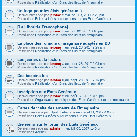
Posté dans
Réalisation d’un États des lieux de l’imaginaire
Un logo pour les états généraux :)
Dernier message par
jerome
«
mar. oct. 03, 2017 2:23 pm
Posté dans
Boites à idées ou questions sur les États Généraux
[La Librairie Francophone]
Dernier message par
jerome
«
lun. oct. 02, 2017 3:10 pm
Posté dans
Réalisation d’un États des lieux de l’imaginaire
La place des romans d'imaginaire adaptés en BD
Dernier message par
jerome
«
jeu. sept. 28, 2017 9:25 pm
Posté dans
Réalisation d’un États des lieux de l’imaginaire
Les jeunes et la lecture
Dernier message par
jerome
«
jeu. sept. 28, 2017 9:08 pm
Posté dans
Réalisation d’un États des lieux de l’imaginaire
Des besoins bis
Dernier message par
jerome
«
jeu. sept. 28, 2017 7:45 pm
Posté dans
Réalisation d’un États des lieux de l’imaginaire
Inscription aux Etats Généraux
Dernier message par
jerome
«
jeu. août 17, 2017 3:09 pm
Posté dans
Organisation techniques des États Généraux et communication
Cartes de visite des auteurs de l'imaginaire
Dernier message par
Elijaah Lebaron
«
ven. août 11, 2017 4:05 pm
Posté dans
Boites à idées ou questions sur les États Généraux
Bienvenu sur le forum des Etats Généraux.
Dernier message par
admin
«
mer. juil. 05, 2017 1:43 pm
Posté dans
Accueil