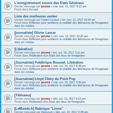
L'enregistrement sonore des Etats Généraux
Dernier message par
jerome
«
mar. nov. 14, 2017 8:13 am
Posté dans
Accueil
Liste des meilleures ventes
Dernier message par
Fabien Lyraud
«
lun. nov. 13, 2017 10:36 am
Posté dans
Réflexion pour améliorer la visibilité des littératures de l’imaginaire
dans les médias
[journaliste] Olivier Lascar
Dernier message par
jerome
«
ven. nov. 10, 2017 10:20 am
Posté dans
Réflexion pour améliorer la visibilité des littératures de l’imaginaire
dans les médias
[Libération]
Dernier message par
jerome
«
jeu. oct. 26, 2017 3:11 pm
Posté dans
Réalisation d’un États des lieux de l’imaginaire
[Journaliste] Frédérique Roussel, Libération
Dernier message par
jerome
«
mar. oct. 24, 2017 8:38 pm
Posté dans
Réflexion pour améliorer la visibilité des littératures de l’imaginaire
dans les médias
[Journaliste] Lloyd Chéry du Point Pop
Dernier message par
jerome
«
mar. oct. 24, 2017 3:30 pm
Posté dans
Réflexion pour améliorer la visibilité des littératures de l’imaginaire
dans les médias
[Télérama]
Dernier message par
jerome
«
dim. oct. 22, 2017 9:14 pm
Posté dans
Réalisation d’un États des lieux de l’imaginaire
[LeMonde.fr] Rubrique "Livres"
Dernier message par
Dionysos
«
dim. oct. 22, 2017 2:28 am