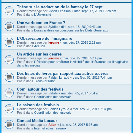
Thèse sur la traduction de la fantasy le 27 sept
Dernier message par
Vivien Feasson
«
mar. sept. 17, 2019 12:28 pm
Posté dans
L'Université
Une worldcon en France ?
Dernier message par
Sybille
«
dim. sept. 15, 2019 9:41 am
Posté dans
Boites à idées ou questions sur les États Généraux
L'Observatoire de l'imaginaire
Dernier message par
jerome
«
lun. déc. 17, 2018 2:22 pm
Posté dans
Accueil
Un article sur les genres
Dernier message par
jerome
«
mar. févr. 27, 2018 5:14 pm
Posté dans
Réflexion pour améliorer la visibilité des littératures de l’imaginaire
dans les médias
Des listes de livres par rapport aux autres œuvres
Dernier message par
Fabien Lyraud
«
ven. févr. 02, 2018 7:44 pm
Posté dans
Transversalité
Com' autour des festivals
Dernier message par
Sybille
«
mar. déc. 05, 2017 5:54 am
Posté dans
Coordination des festivals
La saison des festivals.
Dernier message par
Fabien Lyraud
«
mar. nov. 28, 2017 7:04 pm
Posté dans
Coordination des festivals
Contact Media Locaux
Dernier message par
Allan
«
jeu. nov. 23, 2017 5:16 am
Posté dans
Internet et les réseaux