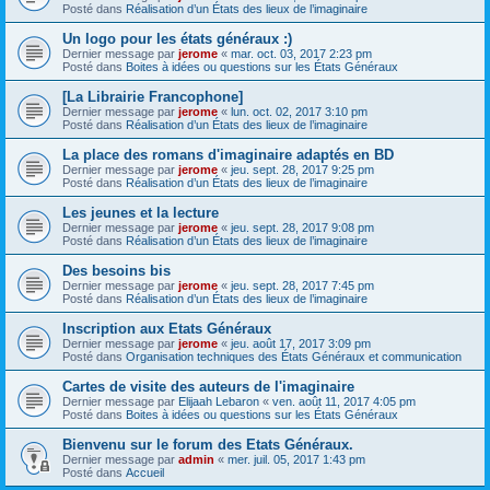
Posté dans
Réalisation d’un États des lieux de l’imaginaire
Un logo pour les états généraux :)
Dernier message par
jerome
«
mar. oct. 03, 2017 2:23 pm
Posté dans
Boites à idées ou questions sur les États Généraux
[La Librairie Francophone]
Dernier message par
jerome
«
lun. oct. 02, 2017 3:10 pm
Posté dans
Réalisation d’un États des lieux de l’imaginaire
La place des romans d'imaginaire adaptés en BD
Dernier message par
jerome
«
jeu. sept. 28, 2017 9:25 pm
Posté dans
Réalisation d’un États des lieux de l’imaginaire
Les jeunes et la lecture
Dernier message par
jerome
«
jeu. sept. 28, 2017 9:08 pm
Posté dans
Réalisation d’un États des lieux de l’imaginaire
Des besoins bis
Dernier message par
jerome
«
jeu. sept. 28, 2017 7:45 pm
Posté dans
Réalisation d’un États des lieux de l’imaginaire
Inscription aux Etats Généraux
Dernier message par
jerome
«
jeu. août 17, 2017 3:09 pm
Posté dans
Organisation techniques des États Généraux et communication
Cartes de visite des auteurs de l'imaginaire
Dernier message par
Elijaah Lebaron
«
ven. août 11, 2017 4:05 pm
Posté dans
Boites à idées ou questions sur les États Généraux
Bienvenu sur le forum des Etats Généraux.
Dernier message par
admin
«
mer. juil. 05, 2017 1:43 pm
Posté dans
Accueil