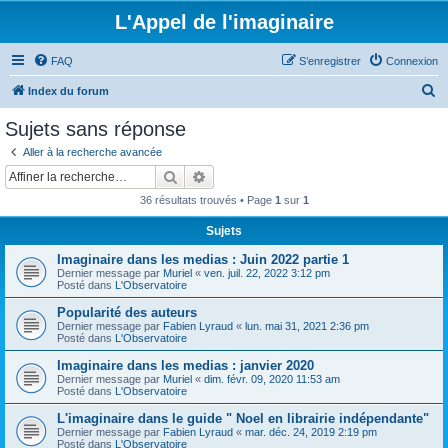
L'Appel de l'imaginaire
FAQ
S’enregistrer
Connexion
R
Index du forum
e
Sujets sans réponse
c
Aller à la recherche avancée
h
Rechercher
Recherche avancée
e
36 résultats trouvés • Page
1
sur
1
r
Sujets
c
Imaginaire dans les medias : Juin 2022 partie 1
h
Dernier message par
Muriel
«
ven. juil. 22, 2022 3:12 pm
e
Posté dans
L'Observatoire
r
Popularité des auteurs
Dernier message par
Fabien Lyraud
«
lun. mai 31, 2021 2:36 pm
Posté dans
L'Observatoire
Imaginaire dans les medias : janvier 2020
Dernier message par
Muriel
«
dim. févr. 09, 2020 11:53 am
Posté dans
L'Observatoire
L'imaginaire dans le guide " Noel en librairie indépendante"
Dernier message par
Fabien Lyraud
«
mar. déc. 24, 2019 2:19 pm
Posté dans
L'Observatoire