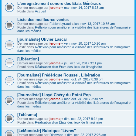
L'enregistrement sonore des Etats Généraux
Dernier message par
jerome
«
mar. nov. 14, 2017 8:13 am
Posté dans
Accueil
Liste des meilleures ventes
Dernier message par
Fabien Lyraud
«
lun. nov. 13, 2017 10:36 am
Posté dans
Réflexion pour améliorer la visibilité des littératures de l’imaginaire
dans les médias
[journaliste] Olivier Lascar
Dernier message par
jerome
«
ven. nov. 10, 2017 10:20 am
Posté dans
Réflexion pour améliorer la visibilité des littératures de l’imaginaire
dans les médias
[Libération]
Dernier message par
jerome
«
jeu. oct. 26, 2017 3:11 pm
Posté dans
Réalisation d’un États des lieux de l’imaginaire
[Journaliste] Frédérique Roussel, Libération
Dernier message par
jerome
«
mar. oct. 24, 2017 8:38 pm
Posté dans
Réflexion pour améliorer la visibilité des littératures de l’imaginaire
dans les médias
[Journaliste] Lloyd Chéry du Point Pop
Dernier message par
jerome
«
mar. oct. 24, 2017 3:30 pm
Posté dans
Réflexion pour améliorer la visibilité des littératures de l’imaginaire
dans les médias
[Télérama]
Dernier message par
jerome
«
dim. oct. 22, 2017 9:14 pm
Posté dans
Réalisation d’un États des lieux de l’imaginaire
[LeMonde.fr] Rubrique "Livres"
Dernier message par
Dionysos
«
dim. oct. 22, 2017 2:28 am