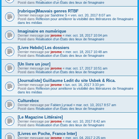
Posté dans
Réalisation d’un États des lieux de l’imaginaire
[rubrique]Mauvais genres RTBF
Dernier message par
Sandrine S
«
ven. oct. 20, 2017 8:07 am
Posté dans
Réflexion pour améliorer la visibilité des littératures de l’imaginaire
dans les médias
Imaginaire en numérique
Dernier message par
jerome
«
mer. oct. 18, 2017 10:04 pm
Posté dans
Réalisation d’un États des lieux de l’imaginaire
[Livre Hebdo] Les dossiers
Dernier message par
jerome
«
mer. oct. 18, 2017 10:48 am
Posté dans
Réalisation d’un États des lieux de l’imaginaire
[Un livre un jour]
Dernier message par
jerome
«
mar. oct. 17, 2017 10:51 am
Posté dans
Réalisation d’un États des lieux de l’imaginaire
[Journaliste] Guillaume Ledit du site Usbek & Rica.
Dernier message par
jerome
«
lun. oct. 16, 2017 3:33 pm
Posté dans
Réflexion pour améliorer la visibilité des littératures de l’imaginaire
dans les médias
Culturebox
Dernier message par
Fabien Lyraud
«
mar. oct. 10, 2017 8:57 am
Posté dans
Réalisation d’un États des lieux de l’imaginaire
[Le Magazine Littéraire]
Dernier message par
jerome
«
mar. oct. 10, 2017 8:42 am
Posté dans
Réalisation d’un États des lieux de l’imaginaire
[Livres en Poche, France Inter]
Dernier message par
jerome
«
mer. oct. 04, 2017 2:25 pm