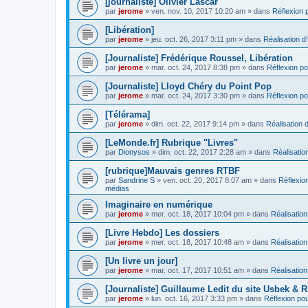
[journaliste] Olivier Lascar
par
jerome
» ven. nov. 10, 2017 10:20 am » dans
Réflexion p
[Libération]
par
jerome
» jeu. oct. 26, 2017 3:11 pm » dans
Réalisation d’
[Journaliste] Frédérique Roussel, Libération
par
jerome
» mar. oct. 24, 2017 8:38 pm » dans
Réflexion pou
[Journaliste] Lloyd Chéry du Point Pop
par
jerome
» mar. oct. 24, 2017 3:30 pm » dans
Réflexion pou
[Télérama]
par
jerome
» dim. oct. 22, 2017 9:14 pm » dans
Réalisation d
[LeMonde.fr] Rubrique "Livres"
par
Dionysos
» dim. oct. 22, 2017 2:28 am » dans
Réalisation
[rubrique]Mauvais genres RTBF
par
Sandrine S
» ven. oct. 20, 2017 8:07 am » dans
Réflexion
médias
Imaginaire en numérique
par
jerome
» mer. oct. 18, 2017 10:04 pm » dans
Réalisation
[Livre Hebdo] Les dossiers
par
jerome
» mer. oct. 18, 2017 10:48 am » dans
Réalisation
[Un livre un jour]
par
jerome
» mar. oct. 17, 2017 10:51 am » dans
Réalisation
[Journaliste] Guillaume Ledit du site Usbek & R
par
jerome
» lun. oct. 16, 2017 3:33 pm » dans
Réflexion pour