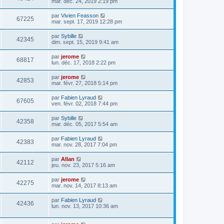
mar. déc. 24, 2019 2:19 pm
par
Vivien Feasson
67225
mar. sept. 17, 2019 12:28 pm
par
Sybille
42345
dim. sept. 15, 2019 9:41 am
par
jerome
68817
lun. déc. 17, 2018 2:22 pm
par
jerome
42853
mar. févr. 27, 2018 5:14 pm
par
Fabien Lyraud
67605
ven. févr. 02, 2018 7:44 pm
par
Sybille
42358
mar. déc. 05, 2017 5:54 am
par
Fabien Lyraud
42383
mar. nov. 28, 2017 7:04 pm
par
Allan
42112
jeu. nov. 23, 2017 5:16 am
par
jerome
42275
mar. nov. 14, 2017 8:13 am
par
Fabien Lyraud
42436
lun. nov. 13, 2017 10:36 am