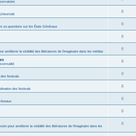
servatoire
0
'Université
0
es ou questions sur les États Généraux
0
0
ur améliorer la visibilité des littératures de l’imaginaire dans les médias
res
0
sversalité
0
 des festivals
0
dination des festivals
0
s réseaux
0
0
exion pour améliorer la visibilité des littératures de l’imaginaire dans les