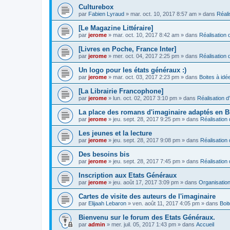
Culturebox
par
Fabien Lyraud
» mar. oct. 10, 2017 8:57 am » dans
Réali
[Le Magazine Littéraire]
par
jerome
» mar. oct. 10, 2017 8:42 am » dans
Réalisation d
[Livres en Poche, France Inter]
par
jerome
» mer. oct. 04, 2017 2:25 pm » dans
Réalisation d
Un logo pour les états généraux :)
par
jerome
» mar. oct. 03, 2017 2:23 pm » dans
Boites à idé
[La Librairie Francophone]
par
jerome
» lun. oct. 02, 2017 3:10 pm » dans
Réalisation d
La place des romans d'imaginaire adaptés en 
par
jerome
» jeu. sept. 28, 2017 9:25 pm » dans
Réalisation 
Les jeunes et la lecture
par
jerome
» jeu. sept. 28, 2017 9:08 pm » dans
Réalisation 
Des besoins bis
par
jerome
» jeu. sept. 28, 2017 7:45 pm » dans
Réalisation 
Inscription aux Etats Généraux
par
jerome
» jeu. août 17, 2017 3:09 pm » dans
Organisatio
Cartes de visite des auteurs de l'imaginaire
par
Elijaah Lebaron
» ven. août 11, 2017 4:05 pm » dans
Boit
Bienvenu sur le forum des Etats Généraux.
par
admin
» mer. juil. 05, 2017 1:43 pm » dans
Accueil