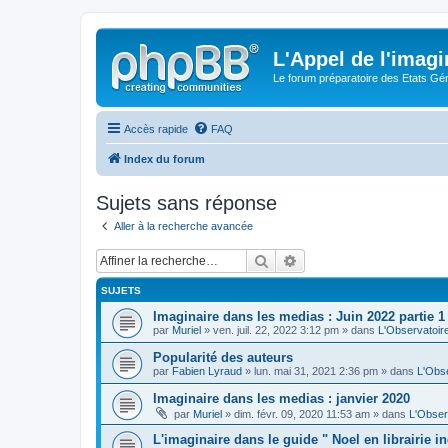
L'Appel de l'imagi
Le forum préparatoire des Etats G
Accès rapide
FAQ
Index du forum
Sujets sans réponse
Aller à la recherche avancée
Rechercher
Recherche avancée
SUJETS
Imaginaire dans les medias : Juin 2022 partie 1
par
Muriel
» ven. juil. 22, 2022 3:12 pm » dans
L'Observatoir
Popularité des auteurs
par
Fabien Lyraud
» lun. mai 31, 2021 2:36 pm » dans
L'Obse
Imaginaire dans les medias : janvier 2020
par
Muriel
» dim. févr. 09, 2020 11:53 am » dans
L'Obser
L'imaginaire dans le guide " Noel en librairie 