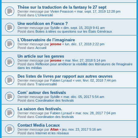
Thèse sur la traduction de la fantasy le 27 sept
Dernier message par
Vivien Feasson
«
mar. sept. 17, 2019 12:28 pm
Posté dans
L'Université
Une worldcon en France ?
Dernier message par
Sybille
«
dim. sept. 15, 2019 9:41 am
Posté dans
Boites à idées ou questions sur les États Généraux
L'Observatoire de l'imaginaire
Dernier message par
jerome
«
lun. déc. 17, 2018 2:22 pm
Posté dans
Accueil
Un article sur les genres
Dernier message par
jerome
«
mar. févr. 27, 2018 5:14 pm
Posté dans
Réflexion pour améliorer la visibilité des littératures de l’imaginaire
dans les médias
Des listes de livres par rapport aux autres œuvres
Dernier message par
Fabien Lyraud
«
ven. févr. 02, 2018 7:44 pm
Posté dans
Transversalité
Com' autour des festivals
Dernier message par
Sybille
«
mar. déc. 05, 2017 5:54 am
Posté dans
Coordination des festivals
La saison des festivals.
Dernier message par
Fabien Lyraud
«
mar. nov. 28, 2017 7:04 pm
Posté dans
Coordination des festivals
Contact Media Locaux
Dernier message par
Allan
«
jeu. nov. 23, 2017 5:16 am
Posté dans
Internet et les réseaux