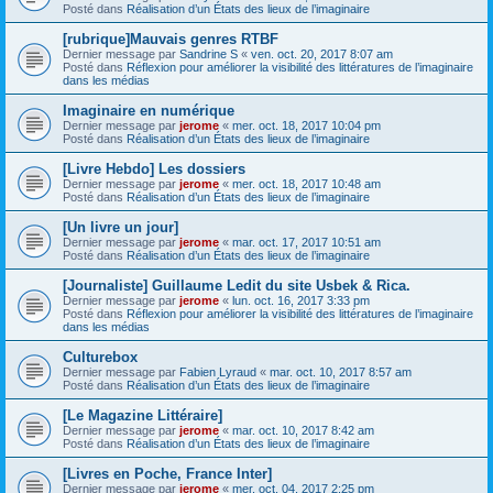
Posté dans
Réalisation d’un États des lieux de l’imaginaire
[rubrique]Mauvais genres RTBF
Dernier message par
Sandrine S
«
ven. oct. 20, 2017 8:07 am
Posté dans
Réflexion pour améliorer la visibilité des littératures de l’imaginaire
dans les médias
Imaginaire en numérique
Dernier message par
jerome
«
mer. oct. 18, 2017 10:04 pm
Posté dans
Réalisation d’un États des lieux de l’imaginaire
[Livre Hebdo] Les dossiers
Dernier message par
jerome
«
mer. oct. 18, 2017 10:48 am
Posté dans
Réalisation d’un États des lieux de l’imaginaire
[Un livre un jour]
Dernier message par
jerome
«
mar. oct. 17, 2017 10:51 am
Posté dans
Réalisation d’un États des lieux de l’imaginaire
[Journaliste] Guillaume Ledit du site Usbek & Rica.
Dernier message par
jerome
«
lun. oct. 16, 2017 3:33 pm
Posté dans
Réflexion pour améliorer la visibilité des littératures de l’imaginaire
dans les médias
Culturebox
Dernier message par
Fabien Lyraud
«
mar. oct. 10, 2017 8:57 am
Posté dans
Réalisation d’un États des lieux de l’imaginaire
[Le Magazine Littéraire]
Dernier message par
jerome
«
mar. oct. 10, 2017 8:42 am
Posté dans
Réalisation d’un États des lieux de l’imaginaire
[Livres en Poche, France Inter]
Dernier message par
jerome
«
mer. oct. 04, 2017 2:25 pm