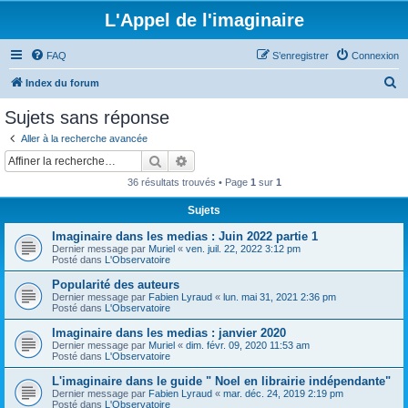
L'Appel de l'imaginaire
FAQ
S’enregistrer
Connexion
R
Index du forum
e
Sujets sans réponse
c
Aller à la recherche avancée
h
Rechercher
Recherche avancée
e
36 résultats trouvés • Page
1
sur
1
r
Sujets
c
Imaginaire dans les medias : Juin 2022 partie 1
h
Dernier message par
Muriel
«
ven. juil. 22, 2022 3:12 pm
e
Posté dans
L'Observatoire
r
Popularité des auteurs
Dernier message par
Fabien Lyraud
«
lun. mai 31, 2021 2:36 pm
Posté dans
L'Observatoire
Imaginaire dans les medias : janvier 2020
Dernier message par
Muriel
«
dim. févr. 09, 2020 11:53 am
Posté dans
L'Observatoire
L'imaginaire dans le guide " Noel en librairie indépendante"
Dernier message par
Fabien Lyraud
«
mar. déc. 24, 2019 2:19 pm
Posté dans
L'Observatoire