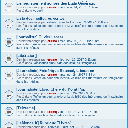
L'enregistrement sonore des Etats Généraux
Dernier message par
jerome
«
mar. nov. 14, 2017 8:13 am
Posté dans
Accueil
Liste des meilleures ventes
Dernier message par
Fabien Lyraud
«
lun. nov. 13, 2017 10:36 am
Posté dans
Réflexion pour améliorer la visibilité des littératures de l’imaginaire
dans les médias
[journaliste] Olivier Lascar
Dernier message par
jerome
«
ven. nov. 10, 2017 10:20 am
Posté dans
Réflexion pour améliorer la visibilité des littératures de l’imaginaire
dans les médias
[Libération]
Dernier message par
jerome
«
jeu. oct. 26, 2017 3:11 pm
Posté dans
Réalisation d’un États des lieux de l’imaginaire
[Journaliste] Frédérique Roussel, Libération
Dernier message par
jerome
«
mar. oct. 24, 2017 8:38 pm
Posté dans
Réflexion pour améliorer la visibilité des littératures de l’imaginaire
dans les médias
[Journaliste] Lloyd Chéry du Point Pop
Dernier message par
jerome
«
mar. oct. 24, 2017 3:30 pm
Posté dans
Réflexion pour améliorer la visibilité des littératures de l’imaginaire
dans les médias
[Télérama]
Dernier message par
jerome
«
dim. oct. 22, 2017 9:14 pm
Posté dans
Réalisation d’un États des lieux de l’imaginaire
[LeMonde.fr] Rubrique "Livres"
Dernier message par
Dionysos
«
dim. oct. 22, 2017 2:28 am