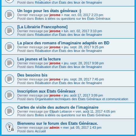
Posté dans
Réalisation d’un États des lieux de l’imaginaire
Un logo pour les états généraux :)
Dernier message par
jerome
«
mar. oct. 03, 2017 2:23 pm
Posté dans
Boites à idées ou questions sur les États Généraux
[La Librairie Francophone]
Dernier message par
jerome
«
lun. oct. 02, 2017 3:10 pm
Posté dans
Réalisation d’un États des lieux de l’imaginaire
La place des romans d'imaginaire adaptés en BD
Dernier message par
jerome
«
jeu. sept. 28, 2017 9:25 pm
Posté dans
Réalisation d’un États des lieux de l’imaginaire
Les jeunes et la lecture
Dernier message par
jerome
«
jeu. sept. 28, 2017 9:08 pm
Posté dans
Réalisation d’un États des lieux de l’imaginaire
Des besoins bis
Dernier message par
jerome
«
jeu. sept. 28, 2017 7:45 pm
Posté dans
Réalisation d’un États des lieux de l’imaginaire
Inscription aux Etats Généraux
Dernier message par
jerome
«
jeu. août 17, 2017 3:09 pm
Posté dans
Organisation techniques des États Généraux et communication
Cartes de visite des auteurs de l'imaginaire
Dernier message par
Elijaah Lebaron
«
ven. août 11, 2017 4:05 pm
Posté dans
Boites à idées ou questions sur les États Généraux
Bienvenu sur le forum des Etats Généraux.
Dernier message par
admin
«
mer. juil. 05, 2017 1:43 pm
Posté dans
Accueil