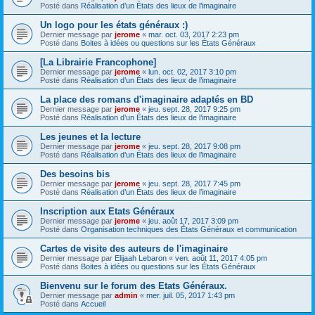
Posté dans
Réalisation d’un États des lieux de l’imaginaire
Un logo pour les états généraux :)
Dernier message par
jerome
«
mar. oct. 03, 2017 2:23 pm
Posté dans
Boites à idées ou questions sur les États Généraux
[La Librairie Francophone]
Dernier message par
jerome
«
lun. oct. 02, 2017 3:10 pm
Posté dans
Réalisation d’un États des lieux de l’imaginaire
La place des romans d'imaginaire adaptés en BD
Dernier message par
jerome
«
jeu. sept. 28, 2017 9:25 pm
Posté dans
Réalisation d’un États des lieux de l’imaginaire
Les jeunes et la lecture
Dernier message par
jerome
«
jeu. sept. 28, 2017 9:08 pm
Posté dans
Réalisation d’un États des lieux de l’imaginaire
Des besoins bis
Dernier message par
jerome
«
jeu. sept. 28, 2017 7:45 pm
Posté dans
Réalisation d’un États des lieux de l’imaginaire
Inscription aux Etats Généraux
Dernier message par
jerome
«
jeu. août 17, 2017 3:09 pm
Posté dans
Organisation techniques des États Généraux et communication
Cartes de visite des auteurs de l'imaginaire
Dernier message par
Elijaah Lebaron
«
ven. août 11, 2017 4:05 pm
Posté dans
Boites à idées ou questions sur les États Généraux
Bienvenu sur le forum des Etats Généraux.
Dernier message par
admin
«
mer. juil. 05, 2017 1:43 pm
Posté dans
Accueil