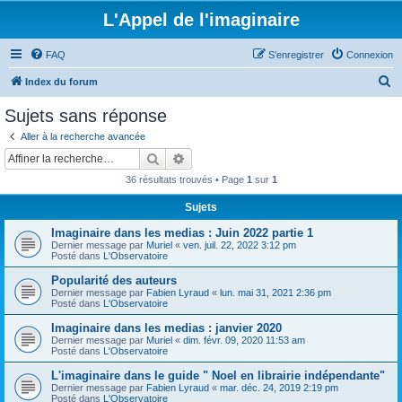
L'Appel de l'imaginaire
FAQ
S’enregistrer
Connexion
R
Index du forum
e
Sujets sans réponse
c
Aller à la recherche avancée
h
Rechercher
Recherche avancée
e
36 résultats trouvés • Page
1
sur
1
r
Sujets
c
Imaginaire dans les medias : Juin 2022 partie 1
h
Dernier message par
Muriel
«
ven. juil. 22, 2022 3:12 pm
e
Posté dans
L'Observatoire
r
Popularité des auteurs
Dernier message par
Fabien Lyraud
«
lun. mai 31, 2021 2:36 pm
Posté dans
L'Observatoire
Imaginaire dans les medias : janvier 2020
Dernier message par
Muriel
«
dim. févr. 09, 2020 11:53 am
Posté dans
L'Observatoire
L'imaginaire dans le guide " Noel en librairie indépendante"
Dernier message par
Fabien Lyraud
«
mar. déc. 24, 2019 2:19 pm
Posté dans
L'Observatoire