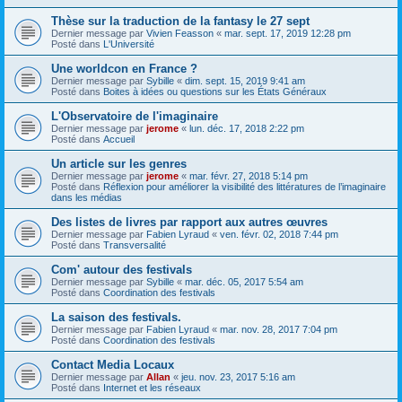
Thèse sur la traduction de la fantasy le 27 sept
Dernier message par
Vivien Feasson
«
mar. sept. 17, 2019 12:28 pm
Posté dans
L'Université
Une worldcon en France ?
Dernier message par
Sybille
«
dim. sept. 15, 2019 9:41 am
Posté dans
Boites à idées ou questions sur les États Généraux
L'Observatoire de l'imaginaire
Dernier message par
jerome
«
lun. déc. 17, 2018 2:22 pm
Posté dans
Accueil
Un article sur les genres
Dernier message par
jerome
«
mar. févr. 27, 2018 5:14 pm
Posté dans
Réflexion pour améliorer la visibilité des littératures de l’imaginaire
dans les médias
Des listes de livres par rapport aux autres œuvres
Dernier message par
Fabien Lyraud
«
ven. févr. 02, 2018 7:44 pm
Posté dans
Transversalité
Com' autour des festivals
Dernier message par
Sybille
«
mar. déc. 05, 2017 5:54 am
Posté dans
Coordination des festivals
La saison des festivals.
Dernier message par
Fabien Lyraud
«
mar. nov. 28, 2017 7:04 pm
Posté dans
Coordination des festivals
Contact Media Locaux
Dernier message par
Allan
«
jeu. nov. 23, 2017 5:16 am
Posté dans
Internet et les réseaux