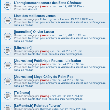
L'enregistrement sonore des Etats Généraux
Dernier message par
jerome
«
mar. nov. 14, 2017 8:13 am
Posté dans
Accueil
Liste des meilleures ventes
Dernier message par
Fabien Lyraud
«
lun. nov. 13, 2017 10:36 am
Posté dans
Réflexion pour améliorer la visibilité des littératures de l’imaginaire
dans les médias
[journaliste] Olivier Lascar
Dernier message par
jerome
«
ven. nov. 10, 2017 10:20 am
Posté dans
Réflexion pour améliorer la visibilité des littératures de l’imaginaire
dans les médias
[Libération]
Dernier message par
jerome
«
jeu. oct. 26, 2017 3:11 pm
Posté dans
Réalisation d’un États des lieux de l’imaginaire
[Journaliste] Frédérique Roussel, Libération
Dernier message par
jerome
«
mar. oct. 24, 2017 8:38 pm
Posté dans
Réflexion pour améliorer la visibilité des littératures de l’imaginaire
dans les médias
[Journaliste] Lloyd Chéry du Point Pop
Dernier message par
jerome
«
mar. oct. 24, 2017 3:30 pm
Posté dans
Réflexion pour améliorer la visibilité des littératures de l’imaginaire
dans les médias
[Télérama]
Dernier message par
jerome
«
dim. oct. 22, 2017 9:14 pm
Posté dans
Réalisation d’un États des lieux de l’imaginaire
[LeMonde.fr] Rubrique "Livres"
Dernier message par
Dionysos
«
dim. oct. 22, 2017 2:28 am