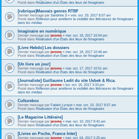
Posté dans
Réalisation d’un États des lieux de l’imaginaire
[rubrique]Mauvais genres RTBF
Dernier message par
Sandrine S
«
ven. oct. 20, 2017 8:07 am
Posté dans
Réflexion pour améliorer la visibilité des littératures de l’imaginaire
dans les médias
Imaginaire en numérique
Dernier message par
jerome
«
mer. oct. 18, 2017 10:04 pm
Posté dans
Réalisation d’un États des lieux de l’imaginaire
[Livre Hebdo] Les dossiers
Dernier message par
jerome
«
mer. oct. 18, 2017 10:48 am
Posté dans
Réalisation d’un États des lieux de l’imaginaire
[Un livre un jour]
Dernier message par
jerome
«
mar. oct. 17, 2017 10:51 am
Posté dans
Réalisation d’un États des lieux de l’imaginaire
[Journaliste] Guillaume Ledit du site Usbek & Rica.
Dernier message par
jerome
«
lun. oct. 16, 2017 3:33 pm
Posté dans
Réflexion pour améliorer la visibilité des littératures de l’imaginaire
dans les médias
Culturebox
Dernier message par
Fabien Lyraud
«
mar. oct. 10, 2017 8:57 am
Posté dans
Réalisation d’un États des lieux de l’imaginaire
[Le Magazine Littéraire]
Dernier message par
jerome
«
mar. oct. 10, 2017 8:42 am
Posté dans
Réalisation d’un États des lieux de l’imaginaire
[Livres en Poche, France Inter]
Dernier message par
jerome
«
mer. oct. 04, 2017 2:25 pm