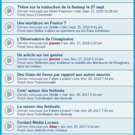
Thèse sur la traduction de la fantasy le 27 sept
Dernier message par
Vivien Feasson
«
mar. sept. 17, 2019 12:28 pm
Posté dans
L'Université
Une worldcon en France ?
Dernier message par
Sybille
«
dim. sept. 15, 2019 9:41 am
Posté dans
Boites à idées ou questions sur les États Généraux
L'Observatoire de l'imaginaire
Dernier message par
jerome
«
lun. déc. 17, 2018 2:22 pm
Posté dans
Accueil
Un article sur les genres
Dernier message par
jerome
«
mar. févr. 27, 2018 5:14 pm
Posté dans
Réflexion pour améliorer la visibilité des littératures de l’imaginaire
dans les médias
Des listes de livres par rapport aux autres œuvres
Dernier message par
Fabien Lyraud
«
ven. févr. 02, 2018 7:44 pm
Posté dans
Transversalité
Com' autour des festivals
Dernier message par
Sybille
«
mar. déc. 05, 2017 5:54 am
Posté dans
Coordination des festivals
La saison des festivals.
Dernier message par
Fabien Lyraud
«
mar. nov. 28, 2017 7:04 pm
Posté dans
Coordination des festivals
Contact Media Locaux
Dernier message par
Allan
«
jeu. nov. 23, 2017 5:16 am
Posté dans
Internet et les réseaux