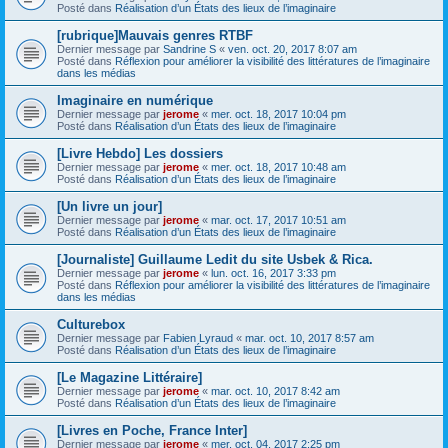
Posté dans
Réalisation d’un États des lieux de l’imaginaire
[rubrique]Mauvais genres RTBF
Dernier message par
Sandrine S
«
ven. oct. 20, 2017 8:07 am
Posté dans
Réflexion pour améliorer la visibilité des littératures de l’imaginaire
dans les médias
Imaginaire en numérique
Dernier message par
jerome
«
mer. oct. 18, 2017 10:04 pm
Posté dans
Réalisation d’un États des lieux de l’imaginaire
[Livre Hebdo] Les dossiers
Dernier message par
jerome
«
mer. oct. 18, 2017 10:48 am
Posté dans
Réalisation d’un États des lieux de l’imaginaire
[Un livre un jour]
Dernier message par
jerome
«
mar. oct. 17, 2017 10:51 am
Posté dans
Réalisation d’un États des lieux de l’imaginaire
[Journaliste] Guillaume Ledit du site Usbek & Rica.
Dernier message par
jerome
«
lun. oct. 16, 2017 3:33 pm
Posté dans
Réflexion pour améliorer la visibilité des littératures de l’imaginaire
dans les médias
Culturebox
Dernier message par
Fabien Lyraud
«
mar. oct. 10, 2017 8:57 am
Posté dans
Réalisation d’un États des lieux de l’imaginaire
[Le Magazine Littéraire]
Dernier message par
jerome
«
mar. oct. 10, 2017 8:42 am
Posté dans
Réalisation d’un États des lieux de l’imaginaire
[Livres en Poche, France Inter]
Dernier message par
jerome
«
mer. oct. 04, 2017 2:25 pm