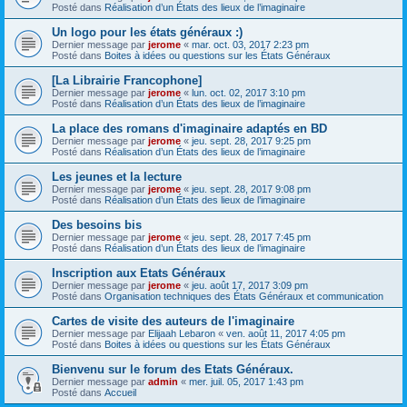
Posté dans
Réalisation d’un États des lieux de l’imaginaire
Un logo pour les états généraux :)
Dernier message par
jerome
«
mar. oct. 03, 2017 2:23 pm
Posté dans
Boites à idées ou questions sur les États Généraux
[La Librairie Francophone]
Dernier message par
jerome
«
lun. oct. 02, 2017 3:10 pm
Posté dans
Réalisation d’un États des lieux de l’imaginaire
La place des romans d'imaginaire adaptés en BD
Dernier message par
jerome
«
jeu. sept. 28, 2017 9:25 pm
Posté dans
Réalisation d’un États des lieux de l’imaginaire
Les jeunes et la lecture
Dernier message par
jerome
«
jeu. sept. 28, 2017 9:08 pm
Posté dans
Réalisation d’un États des lieux de l’imaginaire
Des besoins bis
Dernier message par
jerome
«
jeu. sept. 28, 2017 7:45 pm
Posté dans
Réalisation d’un États des lieux de l’imaginaire
Inscription aux Etats Généraux
Dernier message par
jerome
«
jeu. août 17, 2017 3:09 pm
Posté dans
Organisation techniques des États Généraux et communication
Cartes de visite des auteurs de l'imaginaire
Dernier message par
Elijaah Lebaron
«
ven. août 11, 2017 4:05 pm
Posté dans
Boites à idées ou questions sur les États Généraux
Bienvenu sur le forum des Etats Généraux.
Dernier message par
admin
«
mer. juil. 05, 2017 1:43 pm
Posté dans
Accueil