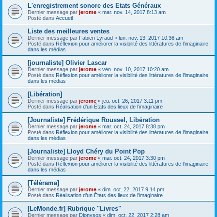
L'enregistrement sonore des Etats Généraux
Dernier message par
jerome
«
mar. nov. 14, 2017 8:13 am
Posté dans
Accueil
Liste des meilleures ventes
Dernier message par
Fabien Lyraud
«
lun. nov. 13, 2017 10:36 am
Posté dans
Réflexion pour améliorer la visibilité des littératures de l’imaginaire
dans les médias
[journaliste] Olivier Lascar
Dernier message par
jerome
«
ven. nov. 10, 2017 10:20 am
Posté dans
Réflexion pour améliorer la visibilité des littératures de l’imaginaire
dans les médias
[Libération]
Dernier message par
jerome
«
jeu. oct. 26, 2017 3:11 pm
Posté dans
Réalisation d’un États des lieux de l’imaginaire
[Journaliste] Frédérique Roussel, Libération
Dernier message par
jerome
«
mar. oct. 24, 2017 8:38 pm
Posté dans
Réflexion pour améliorer la visibilité des littératures de l’imaginaire
dans les médias
[Journaliste] Lloyd Chéry du Point Pop
Dernier message par
jerome
«
mar. oct. 24, 2017 3:30 pm
Posté dans
Réflexion pour améliorer la visibilité des littératures de l’imaginaire
dans les médias
[Télérama]
Dernier message par
jerome
«
dim. oct. 22, 2017 9:14 pm
Posté dans
Réalisation d’un États des lieux de l’imaginaire
[LeMonde.fr] Rubrique "Livres"
Dernier message par
Dionysos
«
dim. oct. 22, 2017 2:28 am