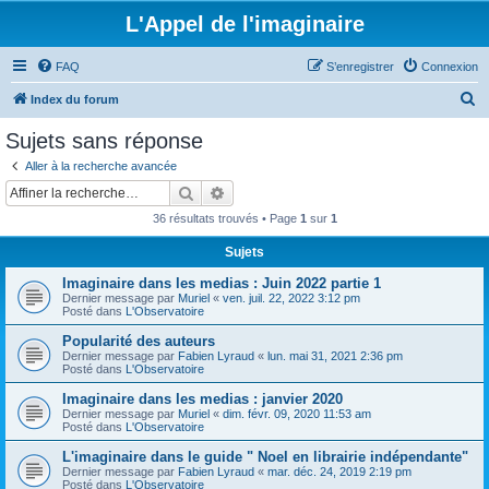
L'Appel de l'imaginaire
FAQ
S’enregistrer
Connexion
R
Index du forum
e
Sujets sans réponse
c
Aller à la recherche avancée
h
Rechercher
Recherche avancée
e
36 résultats trouvés • Page
1
sur
1
r
Sujets
c
Imaginaire dans les medias : Juin 2022 partie 1
h
Dernier message par
Muriel
«
ven. juil. 22, 2022 3:12 pm
e
Posté dans
L'Observatoire
r
Popularité des auteurs
Dernier message par
Fabien Lyraud
«
lun. mai 31, 2021 2:36 pm
Posté dans
L'Observatoire
Imaginaire dans les medias : janvier 2020
Dernier message par
Muriel
«
dim. févr. 09, 2020 11:53 am
Posté dans
L'Observatoire
L'imaginaire dans le guide " Noel en librairie indépendante"
Dernier message par
Fabien Lyraud
«
mar. déc. 24, 2019 2:19 pm
Posté dans
L'Observatoire