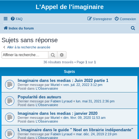
L'Appel de l'imaginaire
FAQ
S’enregistrer
Connexion
R
Index du forum
e
Sujets sans réponse
c
Aller à la recherche avancée
h
Rechercher
Recherche avancée
e
36 résultats trouvés • Page
1
sur
1
r
Sujets
c
Imaginaire dans les medias : Juin 2022 partie 1
h
Dernier message par
Muriel
«
ven. juil. 22, 2022 3:12 pm
e
Posté dans
L'Observatoire
r
Popularité des auteurs
Dernier message par
Fabien Lyraud
«
lun. mai 31, 2021 2:36 pm
Posté dans
L'Observatoire
Imaginaire dans les medias : janvier 2020
Dernier message par
Muriel
«
dim. févr. 09, 2020 11:53 am
Posté dans
L'Observatoire
L'imaginaire dans le guide " Noel en librairie indépendante"
Dernier message par
Fabien Lyraud
«
mar. déc. 24, 2019 2:19 pm
Posté dans
L'Observatoire