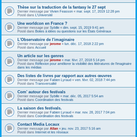
Thèse sur la traduction de la fantasy le 27 sept
Dernier message par
Vivien Feasson
«
mar. sept. 17, 2019 12:28 pm
Posté dans
L'Université
Une worldcon en France ?
Dernier message par
Sybille
«
dim. sept. 15, 2019 9:41 am
Posté dans
Boites à idées ou questions sur les États Généraux
L'Observatoire de l'imaginaire
Dernier message par
jerome
«
lun. déc. 17, 2018 2:22 pm
Posté dans
Accueil
Un article sur les genres
Dernier message par
jerome
«
mar. févr. 27, 2018 5:14 pm
Posté dans
Réflexion pour améliorer la visibilité des littératures de l’imaginaire
dans les médias
Des listes de livres par rapport aux autres œuvres
Dernier message par
Fabien Lyraud
«
ven. févr. 02, 2018 7:44 pm
Posté dans
Transversalité
Com' autour des festivals
Dernier message par
Sybille
«
mar. déc. 05, 2017 5:54 am
Posté dans
Coordination des festivals
La saison des festivals.
Dernier message par
Fabien Lyraud
«
mar. nov. 28, 2017 7:04 pm
Posté dans
Coordination des festivals
Contact Media Locaux
Dernier message par
Allan
«
jeu. nov. 23, 2017 5:16 am
Posté dans
Internet et les réseaux