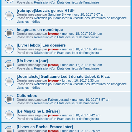
Posté dans
Réalisation d’un États des lieux de l’imaginaire
[rubrique]Mauvais genres RTBF
Dernier message par
Sandrine S
«
ven. oct. 20, 2017 8:07 am
Posté dans
Réflexion pour améliorer la visibilité des littératures de l’imaginaire
dans les médias
Imaginaire en numérique
Dernier message par
jerome
«
mer. oct. 18, 2017 10:04 pm
Posté dans
Réalisation d’un États des lieux de l’imaginaire
[Livre Hebdo] Les dossiers
Dernier message par
jerome
«
mer. oct. 18, 2017 10:48 am
Posté dans
Réalisation d’un États des lieux de l’imaginaire
[Un livre un jour]
Dernier message par
jerome
«
mar. oct. 17, 2017 10:51 am
Posté dans
Réalisation d’un États des lieux de l’imaginaire
[Journaliste] Guillaume Ledit du site Usbek & Rica.
Dernier message par
jerome
«
lun. oct. 16, 2017 3:33 pm
Posté dans
Réflexion pour améliorer la visibilité des littératures de l’imaginaire
dans les médias
Culturebox
Dernier message par
Fabien Lyraud
«
mar. oct. 10, 2017 8:57 am
Posté dans
Réalisation d’un États des lieux de l’imaginaire
[Le Magazine Littéraire]
Dernier message par
jerome
«
mar. oct. 10, 2017 8:42 am
Posté dans
Réalisation d’un États des lieux de l’imaginaire
[Livres en Poche, France Inter]
Dernier message par
jerome
«
mer. oct. 04, 2017 2:25 pm