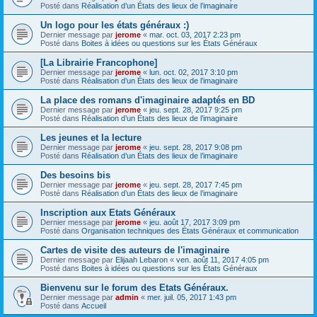
Posté dans
Réalisation d’un États des lieux de l’imaginaire
Un logo pour les états généraux :)
Dernier message par
jerome
«
mar. oct. 03, 2017 2:23 pm
Posté dans
Boites à idées ou questions sur les États Généraux
[La Librairie Francophone]
Dernier message par
jerome
«
lun. oct. 02, 2017 3:10 pm
Posté dans
Réalisation d’un États des lieux de l’imaginaire
La place des romans d'imaginaire adaptés en BD
Dernier message par
jerome
«
jeu. sept. 28, 2017 9:25 pm
Posté dans
Réalisation d’un États des lieux de l’imaginaire
Les jeunes et la lecture
Dernier message par
jerome
«
jeu. sept. 28, 2017 9:08 pm
Posté dans
Réalisation d’un États des lieux de l’imaginaire
Des besoins bis
Dernier message par
jerome
«
jeu. sept. 28, 2017 7:45 pm
Posté dans
Réalisation d’un États des lieux de l’imaginaire
Inscription aux Etats Généraux
Dernier message par
jerome
«
jeu. août 17, 2017 3:09 pm
Posté dans
Organisation techniques des États Généraux et communication
Cartes de visite des auteurs de l'imaginaire
Dernier message par
Elijaah Lebaron
«
ven. août 11, 2017 4:05 pm
Posté dans
Boites à idées ou questions sur les États Généraux
Bienvenu sur le forum des Etats Généraux.
Dernier message par
admin
«
mer. juil. 05, 2017 1:43 pm
Posté dans
Accueil