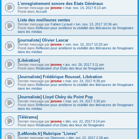
L'enregistrement sonore des Etats Généraux
Dernier message par
jerome
«
mar. nov. 14, 2017 8:13 am
Posté dans
Accueil
Liste des meilleures ventes
Dernier message par
Fabien Lyraud
«
lun. nov. 13, 2017 10:36 am
Posté dans
Réflexion pour améliorer la visibilité des littératures de l’imaginaire
dans les médias
[journaliste] Olivier Lascar
Dernier message par
jerome
«
ven. nov. 10, 2017 10:20 am
Posté dans
Réflexion pour améliorer la visibilité des littératures de l’imaginaire
dans les médias
[Libération]
Dernier message par
jerome
«
jeu. oct. 26, 2017 3:11 pm
Posté dans
Réalisation d’un États des lieux de l’imaginaire
[Journaliste] Frédérique Roussel, Libération
Dernier message par
jerome
«
mar. oct. 24, 2017 8:38 pm
Posté dans
Réflexion pour améliorer la visibilité des littératures de l’imaginaire
dans les médias
[Journaliste] Lloyd Chéry du Point Pop
Dernier message par
jerome
«
mar. oct. 24, 2017 3:30 pm
Posté dans
Réflexion pour améliorer la visibilité des littératures de l’imaginaire
dans les médias
[Télérama]
Dernier message par
jerome
«
dim. oct. 22, 2017 9:14 pm
Posté dans
Réalisation d’un États des lieux de l’imaginaire
[LeMonde.fr] Rubrique "Livres"
Dernier message par
Dionysos
«
dim. oct. 22, 2017 2:28 am