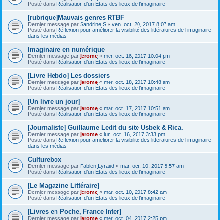
Posté dans
Réalisation d’un États des lieux de l’imaginaire
[rubrique]Mauvais genres RTBF
Dernier message par
Sandrine S
«
ven. oct. 20, 2017 8:07 am
Posté dans
Réflexion pour améliorer la visibilité des littératures de l’imaginaire
dans les médias
Imaginaire en numérique
Dernier message par
jerome
«
mer. oct. 18, 2017 10:04 pm
Posté dans
Réalisation d’un États des lieux de l’imaginaire
[Livre Hebdo] Les dossiers
Dernier message par
jerome
«
mer. oct. 18, 2017 10:48 am
Posté dans
Réalisation d’un États des lieux de l’imaginaire
[Un livre un jour]
Dernier message par
jerome
«
mar. oct. 17, 2017 10:51 am
Posté dans
Réalisation d’un États des lieux de l’imaginaire
[Journaliste] Guillaume Ledit du site Usbek & Rica.
Dernier message par
jerome
«
lun. oct. 16, 2017 3:33 pm
Posté dans
Réflexion pour améliorer la visibilité des littératures de l’imaginaire
dans les médias
Culturebox
Dernier message par
Fabien Lyraud
«
mar. oct. 10, 2017 8:57 am
Posté dans
Réalisation d’un États des lieux de l’imaginaire
[Le Magazine Littéraire]
Dernier message par
jerome
«
mar. oct. 10, 2017 8:42 am
Posté dans
Réalisation d’un États des lieux de l’imaginaire
[Livres en Poche, France Inter]
Dernier message par
jerome
«
mer. oct. 04, 2017 2:25 pm