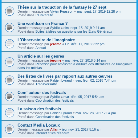
Thèse sur la traduction de la fantasy le 27 sept
Dernier message par
Vivien Feasson
«
mar. sept. 17, 2019 12:28 pm
Posté dans
L'Université
Une worldcon en France ?
Dernier message par
Sybille
«
dim. sept. 15, 2019 9:41 am
Posté dans
Boites à idées ou questions sur les États Généraux
L'Observatoire de l'imaginaire
Dernier message par
jerome
«
lun. déc. 17, 2018 2:22 pm
Posté dans
Accueil
Un article sur les genres
Dernier message par
jerome
«
mar. févr. 27, 2018 5:14 pm
Posté dans
Réflexion pour améliorer la visibilité des littératures de l’imaginaire
dans les médias
Des listes de livres par rapport aux autres œuvres
Dernier message par
Fabien Lyraud
«
ven. févr. 02, 2018 7:44 pm
Posté dans
Transversalité
Com' autour des festivals
Dernier message par
Sybille
«
mar. déc. 05, 2017 5:54 am
Posté dans
Coordination des festivals
La saison des festivals.
Dernier message par
Fabien Lyraud
«
mar. nov. 28, 2017 7:04 pm
Posté dans
Coordination des festivals
Contact Media Locaux
Dernier message par
Allan
«
jeu. nov. 23, 2017 5:16 am
Posté dans
Internet et les réseaux