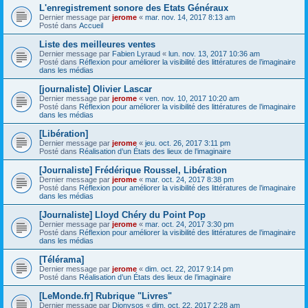
L'enregistrement sonore des Etats Généraux
Dernier message par
jerome
«
mar. nov. 14, 2017 8:13 am
Posté dans
Accueil
Liste des meilleures ventes
Dernier message par
Fabien Lyraud
«
lun. nov. 13, 2017 10:36 am
Posté dans
Réflexion pour améliorer la visibilité des littératures de l’imaginaire
dans les médias
[journaliste] Olivier Lascar
Dernier message par
jerome
«
ven. nov. 10, 2017 10:20 am
Posté dans
Réflexion pour améliorer la visibilité des littératures de l’imaginaire
dans les médias
[Libération]
Dernier message par
jerome
«
jeu. oct. 26, 2017 3:11 pm
Posté dans
Réalisation d’un États des lieux de l’imaginaire
[Journaliste] Frédérique Roussel, Libération
Dernier message par
jerome
«
mar. oct. 24, 2017 8:38 pm
Posté dans
Réflexion pour améliorer la visibilité des littératures de l’imaginaire
dans les médias
[Journaliste] Lloyd Chéry du Point Pop
Dernier message par
jerome
«
mar. oct. 24, 2017 3:30 pm
Posté dans
Réflexion pour améliorer la visibilité des littératures de l’imaginaire
dans les médias
[Télérama]
Dernier message par
jerome
«
dim. oct. 22, 2017 9:14 pm
Posté dans
Réalisation d’un États des lieux de l’imaginaire
[LeMonde.fr] Rubrique "Livres"
Dernier message par
Dionysos
«
dim. oct. 22, 2017 2:28 am