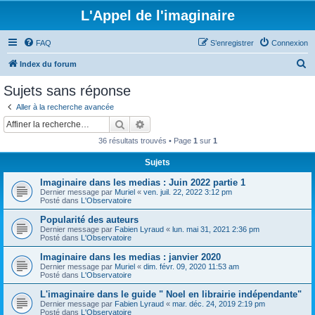
L'Appel de l'imaginaire
FAQ
S’enregistrer
Connexion
R
Index du forum
e
Sujets sans réponse
c
Aller à la recherche avancée
h
Rechercher
Recherche avancée
e
36 résultats trouvés • Page
1
sur
1
r
Sujets
c
Imaginaire dans les medias : Juin 2022 partie 1
h
Dernier message par
Muriel
«
ven. juil. 22, 2022 3:12 pm
e
Posté dans
L'Observatoire
r
Popularité des auteurs
Dernier message par
Fabien Lyraud
«
lun. mai 31, 2021 2:36 pm
Posté dans
L'Observatoire
Imaginaire dans les medias : janvier 2020
Dernier message par
Muriel
«
dim. févr. 09, 2020 11:53 am
Posté dans
L'Observatoire
L'imaginaire dans le guide " Noel en librairie indépendante"
Dernier message par
Fabien Lyraud
«
mar. déc. 24, 2019 2:19 pm
Posté dans
L'Observatoire