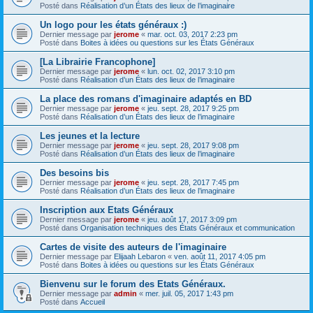
Posté dans
Réalisation d’un États des lieux de l’imaginaire
Un logo pour les états généraux :)
Dernier message par
jerome
«
mar. oct. 03, 2017 2:23 pm
Posté dans
Boites à idées ou questions sur les États Généraux
[La Librairie Francophone]
Dernier message par
jerome
«
lun. oct. 02, 2017 3:10 pm
Posté dans
Réalisation d’un États des lieux de l’imaginaire
La place des romans d'imaginaire adaptés en BD
Dernier message par
jerome
«
jeu. sept. 28, 2017 9:25 pm
Posté dans
Réalisation d’un États des lieux de l’imaginaire
Les jeunes et la lecture
Dernier message par
jerome
«
jeu. sept. 28, 2017 9:08 pm
Posté dans
Réalisation d’un États des lieux de l’imaginaire
Des besoins bis
Dernier message par
jerome
«
jeu. sept. 28, 2017 7:45 pm
Posté dans
Réalisation d’un États des lieux de l’imaginaire
Inscription aux Etats Généraux
Dernier message par
jerome
«
jeu. août 17, 2017 3:09 pm
Posté dans
Organisation techniques des États Généraux et communication
Cartes de visite des auteurs de l'imaginaire
Dernier message par
Elijaah Lebaron
«
ven. août 11, 2017 4:05 pm
Posté dans
Boites à idées ou questions sur les États Généraux
Bienvenu sur le forum des Etats Généraux.
Dernier message par
admin
«
mer. juil. 05, 2017 1:43 pm
Posté dans
Accueil