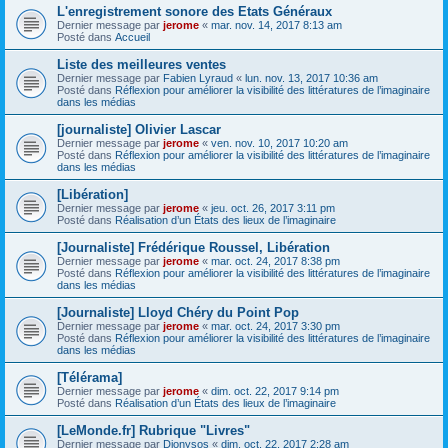
L'enregistrement sonore des Etats Généraux
Dernier message par
jerome
«
mar. nov. 14, 2017 8:13 am
Posté dans
Accueil
Liste des meilleures ventes
Dernier message par
Fabien Lyraud
«
lun. nov. 13, 2017 10:36 am
Posté dans
Réflexion pour améliorer la visibilité des littératures de l’imaginaire
dans les médias
[journaliste] Olivier Lascar
Dernier message par
jerome
«
ven. nov. 10, 2017 10:20 am
Posté dans
Réflexion pour améliorer la visibilité des littératures de l’imaginaire
dans les médias
[Libération]
Dernier message par
jerome
«
jeu. oct. 26, 2017 3:11 pm
Posté dans
Réalisation d’un États des lieux de l’imaginaire
[Journaliste] Frédérique Roussel, Libération
Dernier message par
jerome
«
mar. oct. 24, 2017 8:38 pm
Posté dans
Réflexion pour améliorer la visibilité des littératures de l’imaginaire
dans les médias
[Journaliste] Lloyd Chéry du Point Pop
Dernier message par
jerome
«
mar. oct. 24, 2017 3:30 pm
Posté dans
Réflexion pour améliorer la visibilité des littératures de l’imaginaire
dans les médias
[Télérama]
Dernier message par
jerome
«
dim. oct. 22, 2017 9:14 pm
Posté dans
Réalisation d’un États des lieux de l’imaginaire
[LeMonde.fr] Rubrique "Livres"
Dernier message par
Dionysos
«
dim. oct. 22, 2017 2:28 am