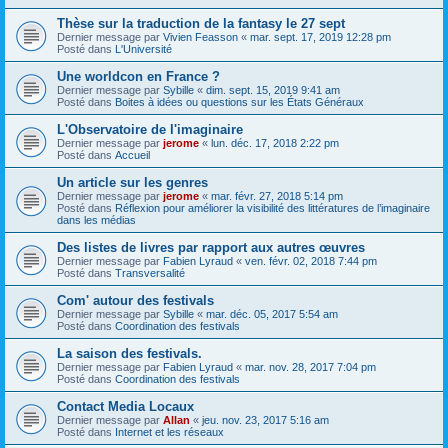
Thèse sur la traduction de la fantasy le 27 sept
Dernier message par
Vivien Feasson
«
mar. sept. 17, 2019 12:28 pm
Posté dans
L'Université
Une worldcon en France ?
Dernier message par
Sybille
«
dim. sept. 15, 2019 9:41 am
Posté dans
Boites à idées ou questions sur les États Généraux
L'Observatoire de l'imaginaire
Dernier message par
jerome
«
lun. déc. 17, 2018 2:22 pm
Posté dans
Accueil
Un article sur les genres
Dernier message par
jerome
«
mar. févr. 27, 2018 5:14 pm
Posté dans
Réflexion pour améliorer la visibilité des littératures de l’imaginaire
dans les médias
Des listes de livres par rapport aux autres œuvres
Dernier message par
Fabien Lyraud
«
ven. févr. 02, 2018 7:44 pm
Posté dans
Transversalité
Com' autour des festivals
Dernier message par
Sybille
«
mar. déc. 05, 2017 5:54 am
Posté dans
Coordination des festivals
La saison des festivals.
Dernier message par
Fabien Lyraud
«
mar. nov. 28, 2017 7:04 pm
Posté dans
Coordination des festivals
Contact Media Locaux
Dernier message par
Allan
«
jeu. nov. 23, 2017 5:16 am
Posté dans
Internet et les réseaux