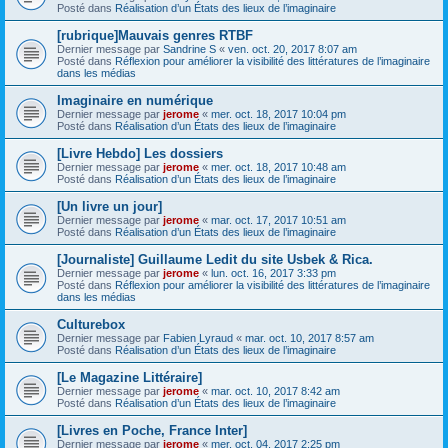
Posté dans
Réalisation d’un États des lieux de l’imaginaire
[rubrique]Mauvais genres RTBF
Dernier message par
Sandrine S
«
ven. oct. 20, 2017 8:07 am
Posté dans
Réflexion pour améliorer la visibilité des littératures de l’imaginaire
dans les médias
Imaginaire en numérique
Dernier message par
jerome
«
mer. oct. 18, 2017 10:04 pm
Posté dans
Réalisation d’un États des lieux de l’imaginaire
[Livre Hebdo] Les dossiers
Dernier message par
jerome
«
mer. oct. 18, 2017 10:48 am
Posté dans
Réalisation d’un États des lieux de l’imaginaire
[Un livre un jour]
Dernier message par
jerome
«
mar. oct. 17, 2017 10:51 am
Posté dans
Réalisation d’un États des lieux de l’imaginaire
[Journaliste] Guillaume Ledit du site Usbek & Rica.
Dernier message par
jerome
«
lun. oct. 16, 2017 3:33 pm
Posté dans
Réflexion pour améliorer la visibilité des littératures de l’imaginaire
dans les médias
Culturebox
Dernier message par
Fabien Lyraud
«
mar. oct. 10, 2017 8:57 am
Posté dans
Réalisation d’un États des lieux de l’imaginaire
[Le Magazine Littéraire]
Dernier message par
jerome
«
mar. oct. 10, 2017 8:42 am
Posté dans
Réalisation d’un États des lieux de l’imaginaire
[Livres en Poche, France Inter]
Dernier message par
jerome
«
mer. oct. 04, 2017 2:25 pm