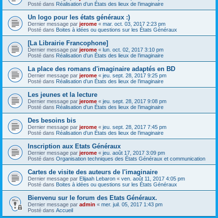
Posté dans
Réalisation d’un États des lieux de l’imaginaire
Un logo pour les états généraux :)
Dernier message par
jerome
«
mar. oct. 03, 2017 2:23 pm
Posté dans
Boites à idées ou questions sur les États Généraux
[La Librairie Francophone]
Dernier message par
jerome
«
lun. oct. 02, 2017 3:10 pm
Posté dans
Réalisation d’un États des lieux de l’imaginaire
La place des romans d'imaginaire adaptés en BD
Dernier message par
jerome
«
jeu. sept. 28, 2017 9:25 pm
Posté dans
Réalisation d’un États des lieux de l’imaginaire
Les jeunes et la lecture
Dernier message par
jerome
«
jeu. sept. 28, 2017 9:08 pm
Posté dans
Réalisation d’un États des lieux de l’imaginaire
Des besoins bis
Dernier message par
jerome
«
jeu. sept. 28, 2017 7:45 pm
Posté dans
Réalisation d’un États des lieux de l’imaginaire
Inscription aux Etats Généraux
Dernier message par
jerome
«
jeu. août 17, 2017 3:09 pm
Posté dans
Organisation techniques des États Généraux et communication
Cartes de visite des auteurs de l'imaginaire
Dernier message par
Elijaah Lebaron
«
ven. août 11, 2017 4:05 pm
Posté dans
Boites à idées ou questions sur les États Généraux
Bienvenu sur le forum des Etats Généraux.
Dernier message par
admin
«
mer. juil. 05, 2017 1:43 pm
Posté dans
Accueil