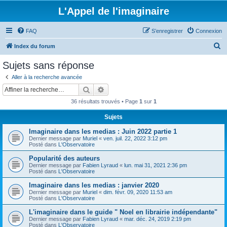
L'Appel de l'imaginaire
FAQ
S’enregistrer
Connexion
R
Index du forum
e
Sujets sans réponse
c
Aller à la recherche avancée
h
Rechercher
Recherche avancée
e
36 résultats trouvés • Page
1
sur
1
r
Sujets
c
Imaginaire dans les medias : Juin 2022 partie 1
h
Dernier message par
Muriel
«
ven. juil. 22, 2022 3:12 pm
e
Posté dans
L'Observatoire
r
Popularité des auteurs
Dernier message par
Fabien Lyraud
«
lun. mai 31, 2021 2:36 pm
Posté dans
L'Observatoire
Imaginaire dans les medias : janvier 2020
Dernier message par
Muriel
«
dim. févr. 09, 2020 11:53 am
Posté dans
L'Observatoire
L'imaginaire dans le guide " Noel en librairie indépendante"
Dernier message par
Fabien Lyraud
«
mar. déc. 24, 2019 2:19 pm
Posté dans
L'Observatoire