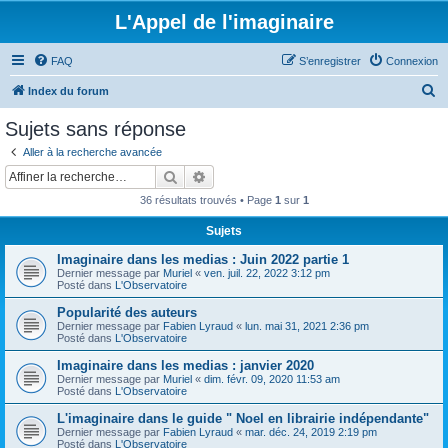
L'Appel de l'imaginaire
FAQ
S’enregistrer
Connexion
R
Index du forum
e
Sujets sans réponse
c
Aller à la recherche avancée
h
Rechercher
Recherche avancée
e
36 résultats trouvés • Page
1
sur
1
r
Sujets
c
Imaginaire dans les medias : Juin 2022 partie 1
h
Dernier message par
Muriel
«
ven. juil. 22, 2022 3:12 pm
e
Posté dans
L'Observatoire
r
Popularité des auteurs
Dernier message par
Fabien Lyraud
«
lun. mai 31, 2021 2:36 pm
Posté dans
L'Observatoire
Imaginaire dans les medias : janvier 2020
Dernier message par
Muriel
«
dim. févr. 09, 2020 11:53 am
Posté dans
L'Observatoire
L'imaginaire dans le guide " Noel en librairie indépendante"
Dernier message par
Fabien Lyraud
«
mar. déc. 24, 2019 2:19 pm
Posté dans
L'Observatoire