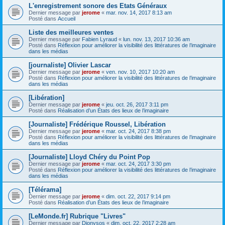
L'enregistrement sonore des Etats Généraux
Dernier message par
jerome
«
mar. nov. 14, 2017 8:13 am
Posté dans
Accueil
Liste des meilleures ventes
Dernier message par
Fabien Lyraud
«
lun. nov. 13, 2017 10:36 am
Posté dans
Réflexion pour améliorer la visibilité des littératures de l’imaginaire
dans les médias
[journaliste] Olivier Lascar
Dernier message par
jerome
«
ven. nov. 10, 2017 10:20 am
Posté dans
Réflexion pour améliorer la visibilité des littératures de l’imaginaire
dans les médias
[Libération]
Dernier message par
jerome
«
jeu. oct. 26, 2017 3:11 pm
Posté dans
Réalisation d’un États des lieux de l’imaginaire
[Journaliste] Frédérique Roussel, Libération
Dernier message par
jerome
«
mar. oct. 24, 2017 8:38 pm
Posté dans
Réflexion pour améliorer la visibilité des littératures de l’imaginaire
dans les médias
[Journaliste] Lloyd Chéry du Point Pop
Dernier message par
jerome
«
mar. oct. 24, 2017 3:30 pm
Posté dans
Réflexion pour améliorer la visibilité des littératures de l’imaginaire
dans les médias
[Télérama]
Dernier message par
jerome
«
dim. oct. 22, 2017 9:14 pm
Posté dans
Réalisation d’un États des lieux de l’imaginaire
[LeMonde.fr] Rubrique "Livres"
Dernier message par
Dionysos
«
dim. oct. 22, 2017 2:28 am