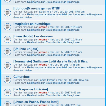
Posté dans
Réalisation d’un États des lieux de l’imaginaire
[rubrique]Mauvais genres RTBF
Dernier message par
Sandrine S
«
ven. oct. 20, 2017 8:07 am
Posté dans
Réflexion pour améliorer la visibilité des littératures de l’imaginaire
dans les médias
Imaginaire en numérique
Dernier message par
jerome
«
mer. oct. 18, 2017 10:04 pm
Posté dans
Réalisation d’un États des lieux de l’imaginaire
[Livre Hebdo] Les dossiers
Dernier message par
jerome
«
mer. oct. 18, 2017 10:48 am
Posté dans
Réalisation d’un États des lieux de l’imaginaire
[Un livre un jour]
Dernier message par
jerome
«
mar. oct. 17, 2017 10:51 am
Posté dans
Réalisation d’un États des lieux de l’imaginaire
[Journaliste] Guillaume Ledit du site Usbek & Rica.
Dernier message par
jerome
«
lun. oct. 16, 2017 3:33 pm
Posté dans
Réflexion pour améliorer la visibilité des littératures de l’imaginaire
dans les médias
Culturebox
Dernier message par
Fabien Lyraud
«
mar. oct. 10, 2017 8:57 am
Posté dans
Réalisation d’un États des lieux de l’imaginaire
[Le Magazine Littéraire]
Dernier message par
jerome
«
mar. oct. 10, 2017 8:42 am
Posté dans
Réalisation d’un États des lieux de l’imaginaire
[Livres en Poche, France Inter]
Dernier message par
jerome
«
mer. oct. 04, 2017 2:25 pm