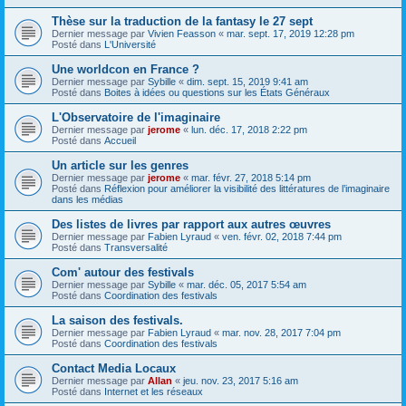
Thèse sur la traduction de la fantasy le 27 sept
Dernier message par
Vivien Feasson
«
mar. sept. 17, 2019 12:28 pm
Posté dans
L'Université
Une worldcon en France ?
Dernier message par
Sybille
«
dim. sept. 15, 2019 9:41 am
Posté dans
Boites à idées ou questions sur les États Généraux
L'Observatoire de l'imaginaire
Dernier message par
jerome
«
lun. déc. 17, 2018 2:22 pm
Posté dans
Accueil
Un article sur les genres
Dernier message par
jerome
«
mar. févr. 27, 2018 5:14 pm
Posté dans
Réflexion pour améliorer la visibilité des littératures de l’imaginaire
dans les médias
Des listes de livres par rapport aux autres œuvres
Dernier message par
Fabien Lyraud
«
ven. févr. 02, 2018 7:44 pm
Posté dans
Transversalité
Com' autour des festivals
Dernier message par
Sybille
«
mar. déc. 05, 2017 5:54 am
Posté dans
Coordination des festivals
La saison des festivals.
Dernier message par
Fabien Lyraud
«
mar. nov. 28, 2017 7:04 pm
Posté dans
Coordination des festivals
Contact Media Locaux
Dernier message par
Allan
«
jeu. nov. 23, 2017 5:16 am
Posté dans
Internet et les réseaux