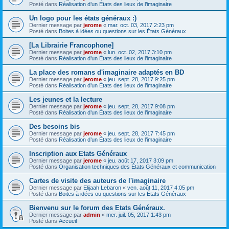
Posté dans
Réalisation d’un États des lieux de l’imaginaire
Un logo pour les états généraux :)
Dernier message par
jerome
«
mar. oct. 03, 2017 2:23 pm
Posté dans
Boites à idées ou questions sur les États Généraux
[La Librairie Francophone]
Dernier message par
jerome
«
lun. oct. 02, 2017 3:10 pm
Posté dans
Réalisation d’un États des lieux de l’imaginaire
La place des romans d'imaginaire adaptés en BD
Dernier message par
jerome
«
jeu. sept. 28, 2017 9:25 pm
Posté dans
Réalisation d’un États des lieux de l’imaginaire
Les jeunes et la lecture
Dernier message par
jerome
«
jeu. sept. 28, 2017 9:08 pm
Posté dans
Réalisation d’un États des lieux de l’imaginaire
Des besoins bis
Dernier message par
jerome
«
jeu. sept. 28, 2017 7:45 pm
Posté dans
Réalisation d’un États des lieux de l’imaginaire
Inscription aux Etats Généraux
Dernier message par
jerome
«
jeu. août 17, 2017 3:09 pm
Posté dans
Organisation techniques des États Généraux et communication
Cartes de visite des auteurs de l'imaginaire
Dernier message par
Elijaah Lebaron
«
ven. août 11, 2017 4:05 pm
Posté dans
Boites à idées ou questions sur les États Généraux
Bienvenu sur le forum des Etats Généraux.
Dernier message par
admin
«
mer. juil. 05, 2017 1:43 pm
Posté dans
Accueil