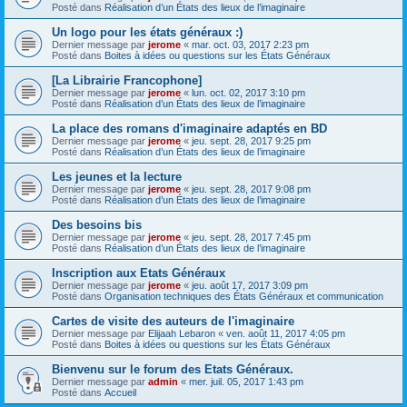
Posté dans
Réalisation d’un États des lieux de l’imaginaire
Un logo pour les états généraux :)
Dernier message par
jerome
«
mar. oct. 03, 2017 2:23 pm
Posté dans
Boites à idées ou questions sur les États Généraux
[La Librairie Francophone]
Dernier message par
jerome
«
lun. oct. 02, 2017 3:10 pm
Posté dans
Réalisation d’un États des lieux de l’imaginaire
La place des romans d'imaginaire adaptés en BD
Dernier message par
jerome
«
jeu. sept. 28, 2017 9:25 pm
Posté dans
Réalisation d’un États des lieux de l’imaginaire
Les jeunes et la lecture
Dernier message par
jerome
«
jeu. sept. 28, 2017 9:08 pm
Posté dans
Réalisation d’un États des lieux de l’imaginaire
Des besoins bis
Dernier message par
jerome
«
jeu. sept. 28, 2017 7:45 pm
Posté dans
Réalisation d’un États des lieux de l’imaginaire
Inscription aux Etats Généraux
Dernier message par
jerome
«
jeu. août 17, 2017 3:09 pm
Posté dans
Organisation techniques des États Généraux et communication
Cartes de visite des auteurs de l'imaginaire
Dernier message par
Elijaah Lebaron
«
ven. août 11, 2017 4:05 pm
Posté dans
Boites à idées ou questions sur les États Généraux
Bienvenu sur le forum des Etats Généraux.
Dernier message par
admin
«
mer. juil. 05, 2017 1:43 pm
Posté dans
Accueil