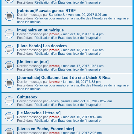
Posté dans
Réalisation d’un États des lieux de l’imaginaire
[rubrique]Mauvais genres RTBF
Dernier message par
Sandrine S
«
ven. oct. 20, 2017 8:07 am
Posté dans
Réflexion pour améliorer la visibilité des littératures de l’imaginaire
dans les médias
Imaginaire en numérique
Dernier message par
jerome
«
mer. oct. 18, 2017 10:04 pm
Posté dans
Réalisation d’un États des lieux de l’imaginaire
[Livre Hebdo] Les dossiers
Dernier message par
jerome
«
mer. oct. 18, 2017 10:48 am
Posté dans
Réalisation d’un États des lieux de l’imaginaire
[Un livre un jour]
Dernier message par
jerome
«
mar. oct. 17, 2017 10:51 am
Posté dans
Réalisation d’un États des lieux de l’imaginaire
[Journaliste] Guillaume Ledit du site Usbek & Rica.
Dernier message par
jerome
«
lun. oct. 16, 2017 3:33 pm
Posté dans
Réflexion pour améliorer la visibilité des littératures de l’imaginaire
dans les médias
Culturebox
Dernier message par
Fabien Lyraud
«
mar. oct. 10, 2017 8:57 am
Posté dans
Réalisation d’un États des lieux de l’imaginaire
[Le Magazine Littéraire]
Dernier message par
jerome
«
mar. oct. 10, 2017 8:42 am
Posté dans
Réalisation d’un États des lieux de l’imaginaire
[Livres en Poche, France Inter]
Dernier message par
jerome
«
mer. oct. 04, 2017 2:25 pm