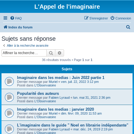
L'Appel de l'imaginaire
FAQ
S’enregistrer
Connexion
R
Index du forum
e
Sujets sans réponse
c
Aller à la recherche avancée
h
Rechercher
Recherche avancée
e
36 résultats trouvés • Page
1
sur
1
r
Sujets
c
Imaginaire dans les medias : Juin 2022 partie 1
h
Dernier message par
Muriel
«
ven. juil. 22, 2022 3:12 pm
e
Posté dans
L'Observatoire
r
Popularité des auteurs
Dernier message par
Fabien Lyraud
«
lun. mai 31, 2021 2:36 pm
Posté dans
L'Observatoire
Imaginaire dans les medias : janvier 2020
Dernier message par
Muriel
«
dim. févr. 09, 2020 11:53 am
Posté dans
L'Observatoire
L'imaginaire dans le guide " Noel en librairie indépendante"
Dernier message par
Fabien Lyraud
«
mar. déc. 24, 2019 2:19 pm
Posté dans
L'Observatoire