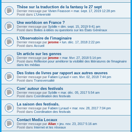
Thèse sur la traduction de la fantasy le 27 sept
Dernier message par
Vivien Feasson
«
mar. sept. 17, 2019 12:28 pm
Posté dans
L'Université
Une worldcon en France ?
Dernier message par
Sybille
«
dim. sept. 15, 2019 9:41 am
Posté dans
Boites à idées ou questions sur les États Généraux
L'Observatoire de l'imaginaire
Dernier message par
jerome
«
lun. déc. 17, 2018 2:22 pm
Posté dans
Accueil
Un article sur les genres
Dernier message par
jerome
«
mar. févr. 27, 2018 5:14 pm
Posté dans
Réflexion pour améliorer la visibilité des littératures de l’imaginaire
dans les médias
Des listes de livres par rapport aux autres œuvres
Dernier message par
Fabien Lyraud
«
ven. févr. 02, 2018 7:44 pm
Posté dans
Transversalité
Com' autour des festivals
Dernier message par
Sybille
«
mar. déc. 05, 2017 5:54 am
Posté dans
Coordination des festivals
La saison des festivals.
Dernier message par
Fabien Lyraud
«
mar. nov. 28, 2017 7:04 pm
Posté dans
Coordination des festivals
Contact Media Locaux
Dernier message par
Allan
«
jeu. nov. 23, 2017 5:16 am
Posté dans
Internet et les réseaux