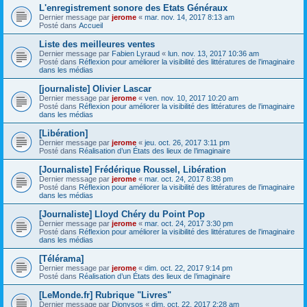
L'enregistrement sonore des Etats Généraux
Dernier message par
jerome
«
mar. nov. 14, 2017 8:13 am
Posté dans
Accueil
Liste des meilleures ventes
Dernier message par
Fabien Lyraud
«
lun. nov. 13, 2017 10:36 am
Posté dans
Réflexion pour améliorer la visibilité des littératures de l’imaginaire
dans les médias
[journaliste] Olivier Lascar
Dernier message par
jerome
«
ven. nov. 10, 2017 10:20 am
Posté dans
Réflexion pour améliorer la visibilité des littératures de l’imaginaire
dans les médias
[Libération]
Dernier message par
jerome
«
jeu. oct. 26, 2017 3:11 pm
Posté dans
Réalisation d’un États des lieux de l’imaginaire
[Journaliste] Frédérique Roussel, Libération
Dernier message par
jerome
«
mar. oct. 24, 2017 8:38 pm
Posté dans
Réflexion pour améliorer la visibilité des littératures de l’imaginaire
dans les médias
[Journaliste] Lloyd Chéry du Point Pop
Dernier message par
jerome
«
mar. oct. 24, 2017 3:30 pm
Posté dans
Réflexion pour améliorer la visibilité des littératures de l’imaginaire
dans les médias
[Télérama]
Dernier message par
jerome
«
dim. oct. 22, 2017 9:14 pm
Posté dans
Réalisation d’un États des lieux de l’imaginaire
[LeMonde.fr] Rubrique "Livres"
Dernier message par
Dionysos
«
dim. oct. 22, 2017 2:28 am