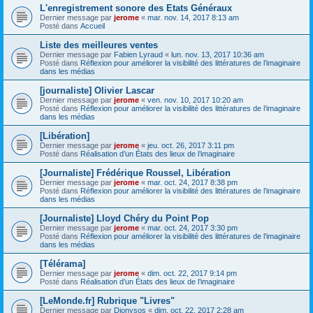
L'enregistrement sonore des Etats Généraux
Dernier message par
jerome
«
mar. nov. 14, 2017 8:13 am
Posté dans
Accueil
Liste des meilleures ventes
Dernier message par
Fabien Lyraud
«
lun. nov. 13, 2017 10:36 am
Posté dans
Réflexion pour améliorer la visibilité des littératures de l’imaginaire
dans les médias
[journaliste] Olivier Lascar
Dernier message par
jerome
«
ven. nov. 10, 2017 10:20 am
Posté dans
Réflexion pour améliorer la visibilité des littératures de l’imaginaire
dans les médias
[Libération]
Dernier message par
jerome
«
jeu. oct. 26, 2017 3:11 pm
Posté dans
Réalisation d’un États des lieux de l’imaginaire
[Journaliste] Frédérique Roussel, Libération
Dernier message par
jerome
«
mar. oct. 24, 2017 8:38 pm
Posté dans
Réflexion pour améliorer la visibilité des littératures de l’imaginaire
dans les médias
[Journaliste] Lloyd Chéry du Point Pop
Dernier message par
jerome
«
mar. oct. 24, 2017 3:30 pm
Posté dans
Réflexion pour améliorer la visibilité des littératures de l’imaginaire
dans les médias
[Télérama]
Dernier message par
jerome
«
dim. oct. 22, 2017 9:14 pm
Posté dans
Réalisation d’un États des lieux de l’imaginaire
[LeMonde.fr] Rubrique "Livres"
Dernier message par
Dionysos
«
dim. oct. 22, 2017 2:28 am