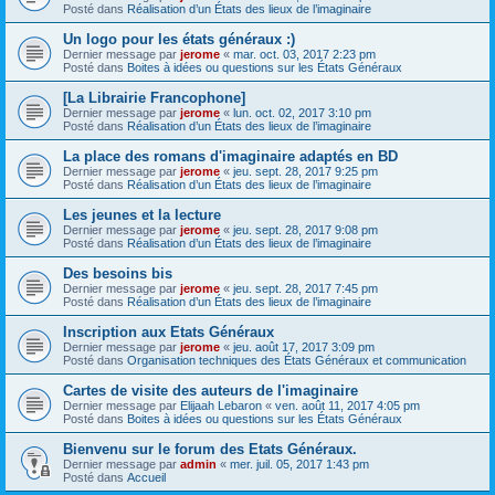
Posté dans
Réalisation d’un États des lieux de l’imaginaire
Un logo pour les états généraux :)
Dernier message par
jerome
«
mar. oct. 03, 2017 2:23 pm
Posté dans
Boites à idées ou questions sur les États Généraux
[La Librairie Francophone]
Dernier message par
jerome
«
lun. oct. 02, 2017 3:10 pm
Posté dans
Réalisation d’un États des lieux de l’imaginaire
La place des romans d'imaginaire adaptés en BD
Dernier message par
jerome
«
jeu. sept. 28, 2017 9:25 pm
Posté dans
Réalisation d’un États des lieux de l’imaginaire
Les jeunes et la lecture
Dernier message par
jerome
«
jeu. sept. 28, 2017 9:08 pm
Posté dans
Réalisation d’un États des lieux de l’imaginaire
Des besoins bis
Dernier message par
jerome
«
jeu. sept. 28, 2017 7:45 pm
Posté dans
Réalisation d’un États des lieux de l’imaginaire
Inscription aux Etats Généraux
Dernier message par
jerome
«
jeu. août 17, 2017 3:09 pm
Posté dans
Organisation techniques des États Généraux et communication
Cartes de visite des auteurs de l'imaginaire
Dernier message par
Elijaah Lebaron
«
ven. août 11, 2017 4:05 pm
Posté dans
Boites à idées ou questions sur les États Généraux
Bienvenu sur le forum des Etats Généraux.
Dernier message par
admin
«
mer. juil. 05, 2017 1:43 pm
Posté dans
Accueil