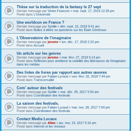
Thèse sur la traduction de la fantasy le 27 sept
Dernier message par
Vivien Feasson
«
mar. sept. 17, 2019 12:28 pm
Posté dans
L'Université
Une worldcon en France ?
Dernier message par
Sybille
«
dim. sept. 15, 2019 9:41 am
Posté dans
Boites à idées ou questions sur les États Généraux
L'Observatoire de l'imaginaire
Dernier message par
jerome
«
lun. déc. 17, 2018 2:22 pm
Posté dans
Accueil
Un article sur les genres
Dernier message par
jerome
«
mar. févr. 27, 2018 5:14 pm
Posté dans
Réflexion pour améliorer la visibilité des littératures de l’imaginaire
dans les médias
Des listes de livres par rapport aux autres œuvres
Dernier message par
Fabien Lyraud
«
ven. févr. 02, 2018 7:44 pm
Posté dans
Transversalité
Com' autour des festivals
Dernier message par
Sybille
«
mar. déc. 05, 2017 5:54 am
Posté dans
Coordination des festivals
La saison des festivals.
Dernier message par
Fabien Lyraud
«
mar. nov. 28, 2017 7:04 pm
Posté dans
Coordination des festivals
Contact Media Locaux
Dernier message par
Allan
«
jeu. nov. 23, 2017 5:16 am
Posté dans
Internet et les réseaux