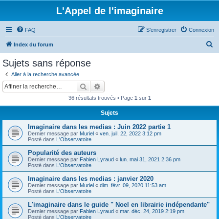
L'Appel de l'imaginaire
FAQ
S’enregistrer
Connexion
R
Index du forum
e
Sujets sans réponse
c
Aller à la recherche avancée
h
Rechercher
Recherche avancée
e
36 résultats trouvés • Page
1
sur
1
r
Sujets
c
Imaginaire dans les medias : Juin 2022 partie 1
h
Dernier message par
Muriel
«
ven. juil. 22, 2022 3:12 pm
e
Posté dans
L'Observatoire
r
Popularité des auteurs
Dernier message par
Fabien Lyraud
«
lun. mai 31, 2021 2:36 pm
Posté dans
L'Observatoire
Imaginaire dans les medias : janvier 2020
Dernier message par
Muriel
«
dim. févr. 09, 2020 11:53 am
Posté dans
L'Observatoire
L'imaginaire dans le guide " Noel en librairie indépendante"
Dernier message par
Fabien Lyraud
«
mar. déc. 24, 2019 2:19 pm
Posté dans
L'Observatoire