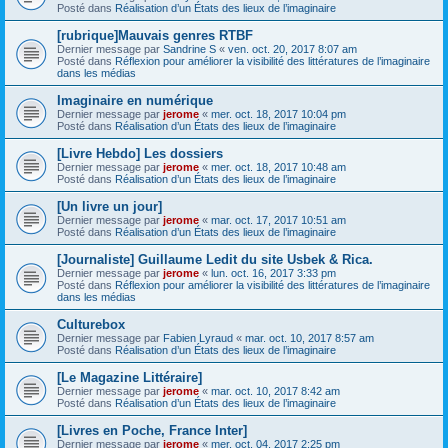
Posté dans
Réalisation d’un États des lieux de l’imaginaire
[rubrique]Mauvais genres RTBF
Dernier message par
Sandrine S
«
ven. oct. 20, 2017 8:07 am
Posté dans
Réflexion pour améliorer la visibilité des littératures de l’imaginaire
dans les médias
Imaginaire en numérique
Dernier message par
jerome
«
mer. oct. 18, 2017 10:04 pm
Posté dans
Réalisation d’un États des lieux de l’imaginaire
[Livre Hebdo] Les dossiers
Dernier message par
jerome
«
mer. oct. 18, 2017 10:48 am
Posté dans
Réalisation d’un États des lieux de l’imaginaire
[Un livre un jour]
Dernier message par
jerome
«
mar. oct. 17, 2017 10:51 am
Posté dans
Réalisation d’un États des lieux de l’imaginaire
[Journaliste] Guillaume Ledit du site Usbek & Rica.
Dernier message par
jerome
«
lun. oct. 16, 2017 3:33 pm
Posté dans
Réflexion pour améliorer la visibilité des littératures de l’imaginaire
dans les médias
Culturebox
Dernier message par
Fabien Lyraud
«
mar. oct. 10, 2017 8:57 am
Posté dans
Réalisation d’un États des lieux de l’imaginaire
[Le Magazine Littéraire]
Dernier message par
jerome
«
mar. oct. 10, 2017 8:42 am
Posté dans
Réalisation d’un États des lieux de l’imaginaire
[Livres en Poche, France Inter]
Dernier message par
jerome
«
mer. oct. 04, 2017 2:25 pm