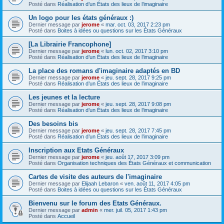
Posté dans
Réalisation d’un États des lieux de l’imaginaire
Un logo pour les états généraux :)
Dernier message par
jerome
«
mar. oct. 03, 2017 2:23 pm
Posté dans
Boites à idées ou questions sur les États Généraux
[La Librairie Francophone]
Dernier message par
jerome
«
lun. oct. 02, 2017 3:10 pm
Posté dans
Réalisation d’un États des lieux de l’imaginaire
La place des romans d'imaginaire adaptés en BD
Dernier message par
jerome
«
jeu. sept. 28, 2017 9:25 pm
Posté dans
Réalisation d’un États des lieux de l’imaginaire
Les jeunes et la lecture
Dernier message par
jerome
«
jeu. sept. 28, 2017 9:08 pm
Posté dans
Réalisation d’un États des lieux de l’imaginaire
Des besoins bis
Dernier message par
jerome
«
jeu. sept. 28, 2017 7:45 pm
Posté dans
Réalisation d’un États des lieux de l’imaginaire
Inscription aux Etats Généraux
Dernier message par
jerome
«
jeu. août 17, 2017 3:09 pm
Posté dans
Organisation techniques des États Généraux et communication
Cartes de visite des auteurs de l'imaginaire
Dernier message par
Elijaah Lebaron
«
ven. août 11, 2017 4:05 pm
Posté dans
Boites à idées ou questions sur les États Généraux
Bienvenu sur le forum des Etats Généraux.
Dernier message par
admin
«
mer. juil. 05, 2017 1:43 pm
Posté dans
Accueil