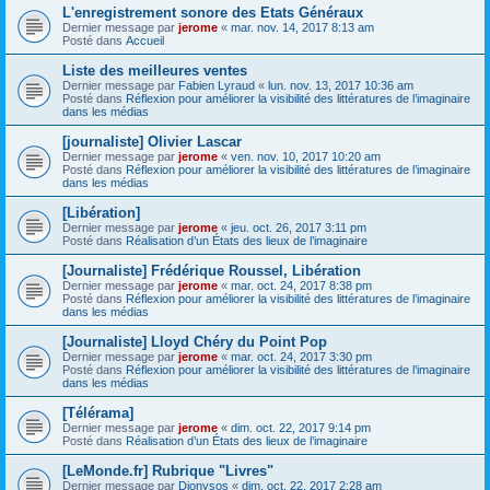
L'enregistrement sonore des Etats Généraux
Dernier message par
jerome
«
mar. nov. 14, 2017 8:13 am
Posté dans
Accueil
Liste des meilleures ventes
Dernier message par
Fabien Lyraud
«
lun. nov. 13, 2017 10:36 am
Posté dans
Réflexion pour améliorer la visibilité des littératures de l’imaginaire
dans les médias
[journaliste] Olivier Lascar
Dernier message par
jerome
«
ven. nov. 10, 2017 10:20 am
Posté dans
Réflexion pour améliorer la visibilité des littératures de l’imaginaire
dans les médias
[Libération]
Dernier message par
jerome
«
jeu. oct. 26, 2017 3:11 pm
Posté dans
Réalisation d’un États des lieux de l’imaginaire
[Journaliste] Frédérique Roussel, Libération
Dernier message par
jerome
«
mar. oct. 24, 2017 8:38 pm
Posté dans
Réflexion pour améliorer la visibilité des littératures de l’imaginaire
dans les médias
[Journaliste] Lloyd Chéry du Point Pop
Dernier message par
jerome
«
mar. oct. 24, 2017 3:30 pm
Posté dans
Réflexion pour améliorer la visibilité des littératures de l’imaginaire
dans les médias
[Télérama]
Dernier message par
jerome
«
dim. oct. 22, 2017 9:14 pm
Posté dans
Réalisation d’un États des lieux de l’imaginaire
[LeMonde.fr] Rubrique "Livres"
Dernier message par
Dionysos
«
dim. oct. 22, 2017 2:28 am