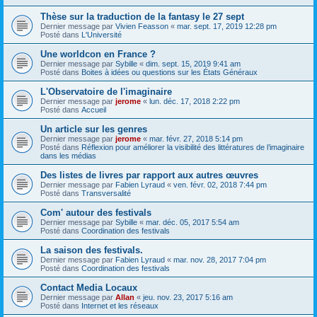
Thèse sur la traduction de la fantasy le 27 sept
Dernier message par
Vivien Feasson
«
mar. sept. 17, 2019 12:28 pm
Posté dans
L'Université
Une worldcon en France ?
Dernier message par
Sybille
«
dim. sept. 15, 2019 9:41 am
Posté dans
Boites à idées ou questions sur les États Généraux
L'Observatoire de l'imaginaire
Dernier message par
jerome
«
lun. déc. 17, 2018 2:22 pm
Posté dans
Accueil
Un article sur les genres
Dernier message par
jerome
«
mar. févr. 27, 2018 5:14 pm
Posté dans
Réflexion pour améliorer la visibilité des littératures de l’imaginaire
dans les médias
Des listes de livres par rapport aux autres œuvres
Dernier message par
Fabien Lyraud
«
ven. févr. 02, 2018 7:44 pm
Posté dans
Transversalité
Com' autour des festivals
Dernier message par
Sybille
«
mar. déc. 05, 2017 5:54 am
Posté dans
Coordination des festivals
La saison des festivals.
Dernier message par
Fabien Lyraud
«
mar. nov. 28, 2017 7:04 pm
Posté dans
Coordination des festivals
Contact Media Locaux
Dernier message par
Allan
«
jeu. nov. 23, 2017 5:16 am
Posté dans
Internet et les réseaux