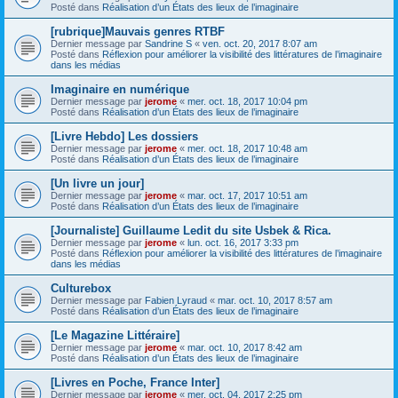
Posté dans
Réalisation d’un États des lieux de l’imaginaire
[rubrique]Mauvais genres RTBF
Dernier message par
Sandrine S
«
ven. oct. 20, 2017 8:07 am
Posté dans
Réflexion pour améliorer la visibilité des littératures de l’imaginaire
dans les médias
Imaginaire en numérique
Dernier message par
jerome
«
mer. oct. 18, 2017 10:04 pm
Posté dans
Réalisation d’un États des lieux de l’imaginaire
[Livre Hebdo] Les dossiers
Dernier message par
jerome
«
mer. oct. 18, 2017 10:48 am
Posté dans
Réalisation d’un États des lieux de l’imaginaire
[Un livre un jour]
Dernier message par
jerome
«
mar. oct. 17, 2017 10:51 am
Posté dans
Réalisation d’un États des lieux de l’imaginaire
[Journaliste] Guillaume Ledit du site Usbek & Rica.
Dernier message par
jerome
«
lun. oct. 16, 2017 3:33 pm
Posté dans
Réflexion pour améliorer la visibilité des littératures de l’imaginaire
dans les médias
Culturebox
Dernier message par
Fabien Lyraud
«
mar. oct. 10, 2017 8:57 am
Posté dans
Réalisation d’un États des lieux de l’imaginaire
[Le Magazine Littéraire]
Dernier message par
jerome
«
mar. oct. 10, 2017 8:42 am
Posté dans
Réalisation d’un États des lieux de l’imaginaire
[Livres en Poche, France Inter]
Dernier message par
jerome
«
mer. oct. 04, 2017 2:25 pm