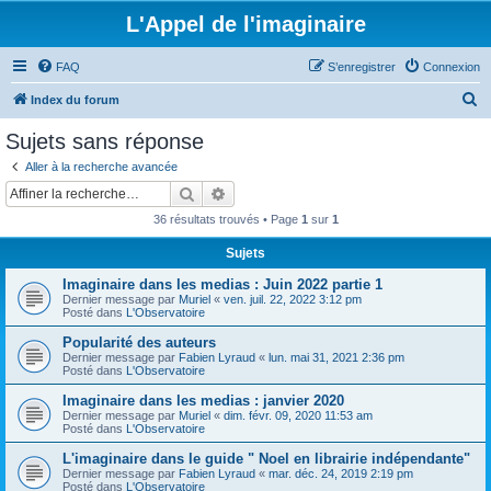
L'Appel de l'imaginaire
FAQ
S’enregistrer
Connexion
R
Index du forum
e
Sujets sans réponse
c
Aller à la recherche avancée
h
Rechercher
Recherche avancée
e
36 résultats trouvés • Page
1
sur
1
r
Sujets
c
Imaginaire dans les medias : Juin 2022 partie 1
h
Dernier message par
Muriel
«
ven. juil. 22, 2022 3:12 pm
e
Posté dans
L'Observatoire
r
Popularité des auteurs
Dernier message par
Fabien Lyraud
«
lun. mai 31, 2021 2:36 pm
Posté dans
L'Observatoire
Imaginaire dans les medias : janvier 2020
Dernier message par
Muriel
«
dim. févr. 09, 2020 11:53 am
Posté dans
L'Observatoire
L'imaginaire dans le guide " Noel en librairie indépendante"
Dernier message par
Fabien Lyraud
«
mar. déc. 24, 2019 2:19 pm
Posté dans
L'Observatoire