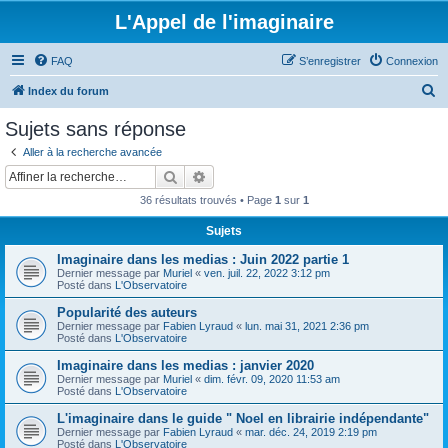
L'Appel de l'imaginaire
FAQ
S’enregistrer
Connexion
R
Index du forum
e
Sujets sans réponse
c
Aller à la recherche avancée
h
Rechercher
Recherche avancée
e
36 résultats trouvés • Page
1
sur
1
r
Sujets
c
Imaginaire dans les medias : Juin 2022 partie 1
h
Dernier message par
Muriel
«
ven. juil. 22, 2022 3:12 pm
e
Posté dans
L'Observatoire
r
Popularité des auteurs
Dernier message par
Fabien Lyraud
«
lun. mai 31, 2021 2:36 pm
Posté dans
L'Observatoire
Imaginaire dans les medias : janvier 2020
Dernier message par
Muriel
«
dim. févr. 09, 2020 11:53 am
Posté dans
L'Observatoire
L'imaginaire dans le guide " Noel en librairie indépendante"
Dernier message par
Fabien Lyraud
«
mar. déc. 24, 2019 2:19 pm
Posté dans
L'Observatoire