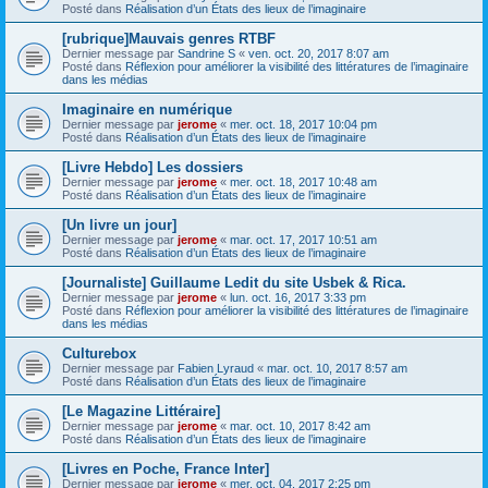
Posté dans
Réalisation d’un États des lieux de l’imaginaire
[rubrique]Mauvais genres RTBF
Dernier message par
Sandrine S
«
ven. oct. 20, 2017 8:07 am
Posté dans
Réflexion pour améliorer la visibilité des littératures de l’imaginaire
dans les médias
Imaginaire en numérique
Dernier message par
jerome
«
mer. oct. 18, 2017 10:04 pm
Posté dans
Réalisation d’un États des lieux de l’imaginaire
[Livre Hebdo] Les dossiers
Dernier message par
jerome
«
mer. oct. 18, 2017 10:48 am
Posté dans
Réalisation d’un États des lieux de l’imaginaire
[Un livre un jour]
Dernier message par
jerome
«
mar. oct. 17, 2017 10:51 am
Posté dans
Réalisation d’un États des lieux de l’imaginaire
[Journaliste] Guillaume Ledit du site Usbek & Rica.
Dernier message par
jerome
«
lun. oct. 16, 2017 3:33 pm
Posté dans
Réflexion pour améliorer la visibilité des littératures de l’imaginaire
dans les médias
Culturebox
Dernier message par
Fabien Lyraud
«
mar. oct. 10, 2017 8:57 am
Posté dans
Réalisation d’un États des lieux de l’imaginaire
[Le Magazine Littéraire]
Dernier message par
jerome
«
mar. oct. 10, 2017 8:42 am
Posté dans
Réalisation d’un États des lieux de l’imaginaire
[Livres en Poche, France Inter]
Dernier message par
jerome
«
mer. oct. 04, 2017 2:25 pm