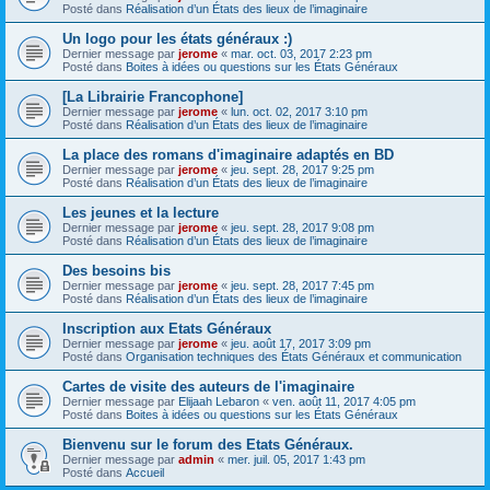
Posté dans
Réalisation d’un États des lieux de l’imaginaire
Un logo pour les états généraux :)
Dernier message par
jerome
«
mar. oct. 03, 2017 2:23 pm
Posté dans
Boites à idées ou questions sur les États Généraux
[La Librairie Francophone]
Dernier message par
jerome
«
lun. oct. 02, 2017 3:10 pm
Posté dans
Réalisation d’un États des lieux de l’imaginaire
La place des romans d'imaginaire adaptés en BD
Dernier message par
jerome
«
jeu. sept. 28, 2017 9:25 pm
Posté dans
Réalisation d’un États des lieux de l’imaginaire
Les jeunes et la lecture
Dernier message par
jerome
«
jeu. sept. 28, 2017 9:08 pm
Posté dans
Réalisation d’un États des lieux de l’imaginaire
Des besoins bis
Dernier message par
jerome
«
jeu. sept. 28, 2017 7:45 pm
Posté dans
Réalisation d’un États des lieux de l’imaginaire
Inscription aux Etats Généraux
Dernier message par
jerome
«
jeu. août 17, 2017 3:09 pm
Posté dans
Organisation techniques des États Généraux et communication
Cartes de visite des auteurs de l'imaginaire
Dernier message par
Elijaah Lebaron
«
ven. août 11, 2017 4:05 pm
Posté dans
Boites à idées ou questions sur les États Généraux
Bienvenu sur le forum des Etats Généraux.
Dernier message par
admin
«
mer. juil. 05, 2017 1:43 pm
Posté dans
Accueil