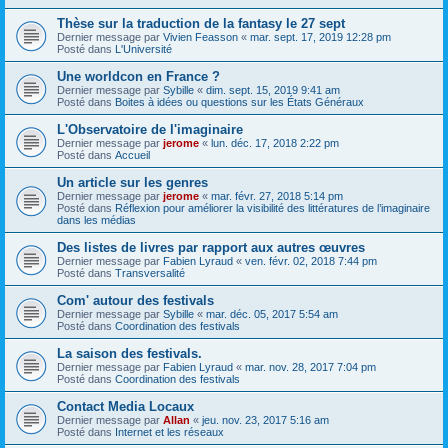
Thèse sur la traduction de la fantasy le 27 sept
Dernier message par
Vivien Feasson
«
mar. sept. 17, 2019 12:28 pm
Posté dans
L'Université
Une worldcon en France ?
Dernier message par
Sybille
«
dim. sept. 15, 2019 9:41 am
Posté dans
Boites à idées ou questions sur les États Généraux
L'Observatoire de l'imaginaire
Dernier message par
jerome
«
lun. déc. 17, 2018 2:22 pm
Posté dans
Accueil
Un article sur les genres
Dernier message par
jerome
«
mar. févr. 27, 2018 5:14 pm
Posté dans
Réflexion pour améliorer la visibilité des littératures de l’imaginaire
dans les médias
Des listes de livres par rapport aux autres œuvres
Dernier message par
Fabien Lyraud
«
ven. févr. 02, 2018 7:44 pm
Posté dans
Transversalité
Com' autour des festivals
Dernier message par
Sybille
«
mar. déc. 05, 2017 5:54 am
Posté dans
Coordination des festivals
La saison des festivals.
Dernier message par
Fabien Lyraud
«
mar. nov. 28, 2017 7:04 pm
Posté dans
Coordination des festivals
Contact Media Locaux
Dernier message par
Allan
«
jeu. nov. 23, 2017 5:16 am
Posté dans
Internet et les réseaux