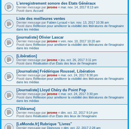
L'enregistrement sonore des Etats Généraux
Dernier message par
jerome
«
mar. nov. 14, 2017 8:13 am
Posté dans
Accueil
Liste des meilleures ventes
Dernier message par
Fabien Lyraud
«
lun. nov. 13, 2017 10:36 am
Posté dans
Réflexion pour améliorer la visibilité des littératures de l’imaginaire
dans les médias
[journaliste] Olivier Lascar
Dernier message par
jerome
«
ven. nov. 10, 2017 10:20 am
Posté dans
Réflexion pour améliorer la visibilité des littératures de l’imaginaire
dans les médias
[Libération]
Dernier message par
jerome
«
jeu. oct. 26, 2017 3:11 pm
Posté dans
Réalisation d’un États des lieux de l’imaginaire
[Journaliste] Frédérique Roussel, Libération
Dernier message par
jerome
«
mar. oct. 24, 2017 8:38 pm
Posté dans
Réflexion pour améliorer la visibilité des littératures de l’imaginaire
dans les médias
[Journaliste] Lloyd Chéry du Point Pop
Dernier message par
jerome
«
mar. oct. 24, 2017 3:30 pm
Posté dans
Réflexion pour améliorer la visibilité des littératures de l’imaginaire
dans les médias
[Télérama]
Dernier message par
jerome
«
dim. oct. 22, 2017 9:14 pm
Posté dans
Réalisation d’un États des lieux de l’imaginaire
[LeMonde.fr] Rubrique "Livres"
Dernier message par
Dionysos
«
dim. oct. 22, 2017 2:28 am