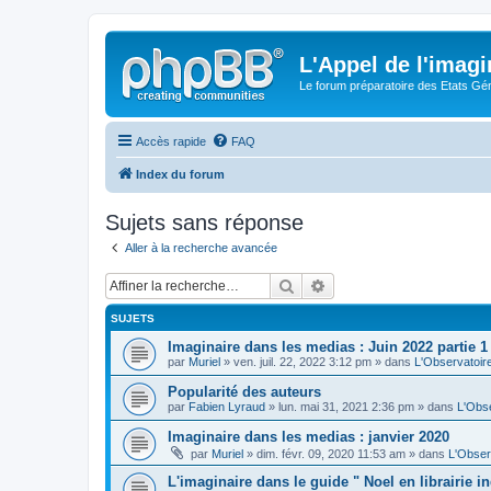
L'Appel de l'imagi
Le forum préparatoire des Etats G
Accès rapide
FAQ
Index du forum
Sujets sans réponse
Aller à la recherche avancée
Rechercher
Recherche avancée
SUJETS
Imaginaire dans les medias : Juin 2022 partie 1
par
Muriel
» ven. juil. 22, 2022 3:12 pm » dans
L'Observatoir
Popularité des auteurs
par
Fabien Lyraud
» lun. mai 31, 2021 2:36 pm » dans
L'Obse
Imaginaire dans les medias : janvier 2020
par
Muriel
» dim. févr. 09, 2020 11:53 am » dans
L'Obser
L'imaginaire dans le guide " Noel en librairie 