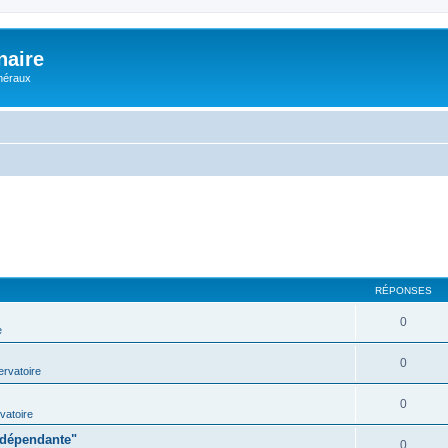
naire
énéraux
RÉPONSES
0
e
0
rvatoire
0
vatoire
indépendante"
0