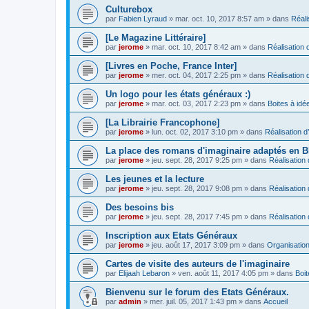
Culturebox
par
Fabien Lyraud
» mar. oct. 10, 2017 8:57 am » dans
Réali
[Le Magazine Littéraire]
par
jerome
» mar. oct. 10, 2017 8:42 am » dans
Réalisation d
[Livres en Poche, France Inter]
par
jerome
» mer. oct. 04, 2017 2:25 pm » dans
Réalisation d
Un logo pour les états généraux :)
par
jerome
» mar. oct. 03, 2017 2:23 pm » dans
Boites à idé
[La Librairie Francophone]
par
jerome
» lun. oct. 02, 2017 3:10 pm » dans
Réalisation d
La place des romans d'imaginaire adaptés en 
par
jerome
» jeu. sept. 28, 2017 9:25 pm » dans
Réalisation 
Les jeunes et la lecture
par
jerome
» jeu. sept. 28, 2017 9:08 pm » dans
Réalisation 
Des besoins bis
par
jerome
» jeu. sept. 28, 2017 7:45 pm » dans
Réalisation 
Inscription aux Etats Généraux
par
jerome
» jeu. août 17, 2017 3:09 pm » dans
Organisatio
Cartes de visite des auteurs de l'imaginaire
par
Elijaah Lebaron
» ven. août 11, 2017 4:05 pm » dans
Boit
Bienvenu sur le forum des Etats Généraux.
par
admin
» mer. juil. 05, 2017 1:43 pm » dans
Accueil