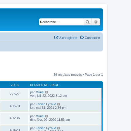
Rechercher
Recherche avancé
S’enregistrer
Connexion
36 résultats trouvés • Page
1
sur
1
VUES
DERNIER MESSAGE
par
Muriel
27627
ven. juil. 22, 2022 3:12 pm
par
Fabien Lyraud
40670
lun. mai 31, 2021 2:36 pm
par
Muriel
40236
dim. févr. 09, 2020 11:53 am
par
Fabien Lyraud
40423