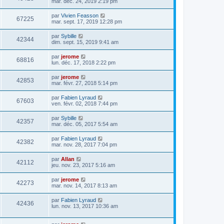
mar. déc. 24, 2019 2:19 pm
par
Vivien Feasson
67225
mar. sept. 17, 2019 12:28 pm
par
Sybille
42344
dim. sept. 15, 2019 9:41 am
par
jerome
68816
lun. déc. 17, 2018 2:22 pm
par
jerome
42853
mar. févr. 27, 2018 5:14 pm
par
Fabien Lyraud
67603
ven. févr. 02, 2018 7:44 pm
par
Sybille
42357
mar. déc. 05, 2017 5:54 am
par
Fabien Lyraud
42382
mar. nov. 28, 2017 7:04 pm
par
Allan
42112
jeu. nov. 23, 2017 5:16 am
par
jerome
42273
mar. nov. 14, 2017 8:13 am
par
Fabien Lyraud
42436
lun. nov. 13, 2017 10:36 am