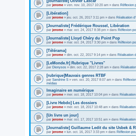
[journaliste] Olivier Lascar
par
jerome
» ven. nov. 10, 2017 10:20 am » dans
Réflexion p
[Libération]
par
jerome
» jeu. oct. 26, 2017 3:11 pm » dans
Réalisation d’
[Journaliste] Frédérique Roussel, Libération
par
jerome
» mar. oct. 24, 2017 8:38 pm » dans
Réflexion pou
[Journaliste] Lloyd Chéry du Point Pop
par
jerome
» mar. oct. 24, 2017 3:30 pm » dans
Réflexion pou
[Télérama]
par
jerome
» dim. oct. 22, 2017 9:14 pm » dans
Réalisation d
[LeMonde.fr] Rubrique "Livres"
par
Dionysos
» dim. oct. 22, 2017 2:28 am » dans
Réalisation
[rubrique]Mauvais genres RTBF
par
Sandrine S
» ven. oct. 20, 2017 8:07 am » dans
Réflexion
médias
Imaginaire en numérique
par
jerome
» mer. oct. 18, 2017 10:04 pm » dans
Réalisation
[Livre Hebdo] Les dossiers
par
jerome
» mer. oct. 18, 2017 10:48 am » dans
Réalisation
[Un livre un jour]
par
jerome
» mar. oct. 17, 2017 10:51 am » dans
Réalisation
[Journaliste] Guillaume Ledit du site Usbek & R
par
jerome
» lun. oct. 16, 2017 3:33 pm » dans
Réflexion pour