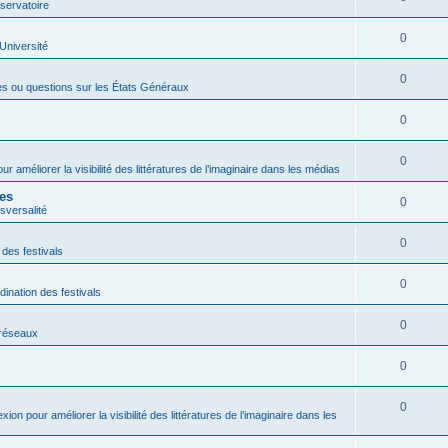
servatoire
0
'Université
0
es ou questions sur les États Généraux
0
0
ur améliorer la visibilité des littératures de l’imaginaire dans les médias
res
0
sversalité
0
 des festivals
0
dination des festivals
0
s réseaux
0
0
exion pour améliorer la visibilité des littératures de l’imaginaire dans les