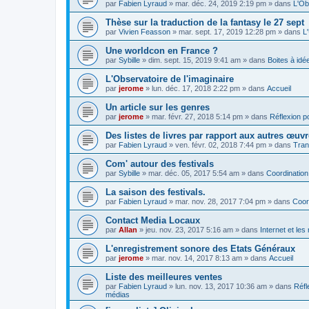
par
Fabien Lyraud
» mar. déc. 24, 2019 2:19 pm » dans
L'Ob
Thèse sur la traduction de la fantasy le 27 sept
par
Vivien Feasson
» mar. sept. 17, 2019 12:28 pm » dans
L
Une worldcon en France ?
par
Sybille
» dim. sept. 15, 2019 9:41 am » dans
Boites à idé
L'Observatoire de l'imaginaire
par
jerome
» lun. déc. 17, 2018 2:22 pm » dans
Accueil
Un article sur les genres
par
jerome
» mar. févr. 27, 2018 5:14 pm » dans
Réflexion po
Des listes de livres par rapport aux autres œuv
par
Fabien Lyraud
» ven. févr. 02, 2018 7:44 pm » dans
Tran
Com' autour des festivals
par
Sybille
» mar. déc. 05, 2017 5:54 am » dans
Coordination
La saison des festivals.
par
Fabien Lyraud
» mar. nov. 28, 2017 7:04 pm » dans
Coor
Contact Media Locaux
par
Allan
» jeu. nov. 23, 2017 5:16 am » dans
Internet et le
L'enregistrement sonore des Etats Généraux
par
jerome
» mar. nov. 14, 2017 8:13 am » dans
Accueil
Liste des meilleures ventes
par
Fabien Lyraud
» lun. nov. 13, 2017 10:36 am » dans
Réfl
médias