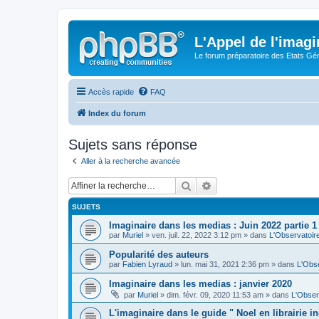
L'Appel de l'imagi
Le forum préparatoire des Etats G
Accès rapide
FAQ
Index du forum
Sujets sans réponse
Aller à la recherche avancée
Rechercher
Recherche avancée
SUJETS
Imaginaire dans les medias : Juin 2022 partie 1
par
Muriel
» ven. juil. 22, 2022 3:12 pm » dans
L'Observatoir
Popularité des auteurs
par
Fabien Lyraud
» lun. mai 31, 2021 2:36 pm » dans
L'Obse
Imaginaire dans les medias : janvier 2020
par
Muriel
» dim. févr. 09, 2020 11:53 am » dans
L'Obser
L'imaginaire dans le guide " Noel en librairie 