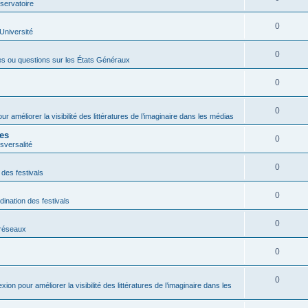
servatoire
0
'Université
0
es ou questions sur les États Généraux
0
0
ur améliorer la visibilité des littératures de l’imaginaire dans les médias
res
0
sversalité
0
 des festivals
0
dination des festivals
0
s réseaux
0
0
exion pour améliorer la visibilité des littératures de l’imaginaire dans les