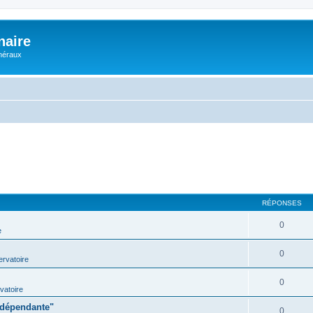
naire
énéraux
RÉPONSES
0
e
0
rvatoire
0
vatoire
indépendante"
0