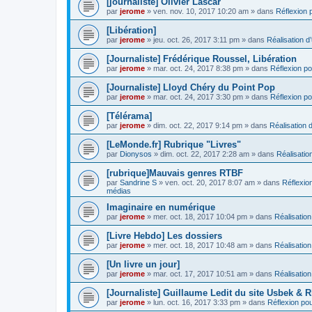
[journaliste] Olivier Lascar
par
jerome
» ven. nov. 10, 2017 10:20 am » dans
Réflexion p
[Libération]
par
jerome
» jeu. oct. 26, 2017 3:11 pm » dans
Réalisation d’
[Journaliste] Frédérique Roussel, Libération
par
jerome
» mar. oct. 24, 2017 8:38 pm » dans
Réflexion pou
[Journaliste] Lloyd Chéry du Point Pop
par
jerome
» mar. oct. 24, 2017 3:30 pm » dans
Réflexion pou
[Télérama]
par
jerome
» dim. oct. 22, 2017 9:14 pm » dans
Réalisation d
[LeMonde.fr] Rubrique "Livres"
par
Dionysos
» dim. oct. 22, 2017 2:28 am » dans
Réalisation
[rubrique]Mauvais genres RTBF
par
Sandrine S
» ven. oct. 20, 2017 8:07 am » dans
Réflexion
médias
Imaginaire en numérique
par
jerome
» mer. oct. 18, 2017 10:04 pm » dans
Réalisation
[Livre Hebdo] Les dossiers
par
jerome
» mer. oct. 18, 2017 10:48 am » dans
Réalisation
[Un livre un jour]
par
jerome
» mar. oct. 17, 2017 10:51 am » dans
Réalisation
[Journaliste] Guillaume Ledit du site Usbek & R
par
jerome
» lun. oct. 16, 2017 3:33 pm » dans
Réflexion pour