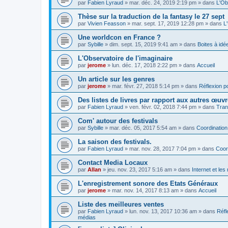
par
Fabien Lyraud
» mar. déc. 24, 2019 2:19 pm » dans
L'Ob
Thèse sur la traduction de la fantasy le 27 sept
par
Vivien Feasson
» mar. sept. 17, 2019 12:28 pm » dans
L
Une worldcon en France ?
par
Sybille
» dim. sept. 15, 2019 9:41 am » dans
Boites à idé
L'Observatoire de l'imaginaire
par
jerome
» lun. déc. 17, 2018 2:22 pm » dans
Accueil
Un article sur les genres
par
jerome
» mar. févr. 27, 2018 5:14 pm » dans
Réflexion po
Des listes de livres par rapport aux autres œuv
par
Fabien Lyraud
» ven. févr. 02, 2018 7:44 pm » dans
Tran
Com' autour des festivals
par
Sybille
» mar. déc. 05, 2017 5:54 am » dans
Coordination
La saison des festivals.
par
Fabien Lyraud
» mar. nov. 28, 2017 7:04 pm » dans
Coor
Contact Media Locaux
par
Allan
» jeu. nov. 23, 2017 5:16 am » dans
Internet et le
L'enregistrement sonore des Etats Généraux
par
jerome
» mar. nov. 14, 2017 8:13 am » dans
Accueil
Liste des meilleures ventes
par
Fabien Lyraud
» lun. nov. 13, 2017 10:36 am » dans
Réfl
médias