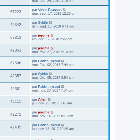
mar. déc. 24, 2019 2:19 pm
par
Vivien Feasson
67223
mar. sept. 17, 2019 12:28 pm
par
Sybille
42342
dim. sept. 15, 2019 9:41 am
par
jerome
68813
lun. déc. 17, 2018 2:22 pm
par
jerome
42853
mar. févr. 27, 2018 5:14 pm
par
Fabien Lyraud
67598
ven. févr. 02, 2018 7:44 pm
par
Sybille
42357
mar. déc. 05, 2017 5:54 am
par
Fabien Lyraud
42381
mar. nov. 28, 2017 7:04 pm
par
Allan
42111
jeu. nov. 23, 2017 5:16 am
par
jerome
42272
mar. nov. 14, 2017 8:13 am
par
Fabien Lyraud
42435
lun. nov. 13, 2017 10:36 am