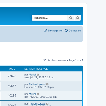
Rechercher
Recherche avancé
S’enregistrer
Connexion
36 résultats trouvés • Page
1
sur
1
VUES
DERNIER MESSAGE
par
Muriel
27626
ven. juil. 22, 2022 3:12 pm
par
Fabien Lyraud
40667
lun. mai 31, 2021 2:36 pm
par
Muriel
40235
dim. févr. 09, 2020 11:53 am
par
Fabien Lyraud
40423