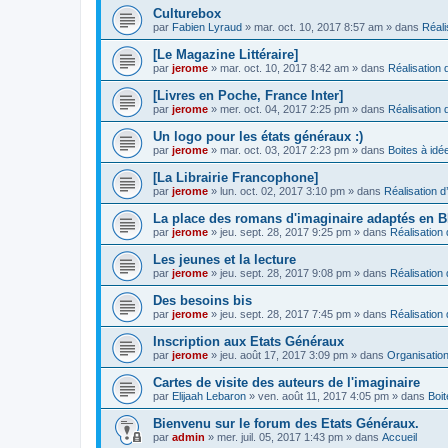
Culturebox
par
Fabien Lyraud
» mar. oct. 10, 2017 8:57 am » dans
Réali
[Le Magazine Littéraire]
par
jerome
» mar. oct. 10, 2017 8:42 am » dans
Réalisation d
[Livres en Poche, France Inter]
par
jerome
» mer. oct. 04, 2017 2:25 pm » dans
Réalisation d
Un logo pour les états généraux :)
par
jerome
» mar. oct. 03, 2017 2:23 pm » dans
Boites à idé
[La Librairie Francophone]
par
jerome
» lun. oct. 02, 2017 3:10 pm » dans
Réalisation d
La place des romans d'imaginaire adaptés en 
par
jerome
» jeu. sept. 28, 2017 9:25 pm » dans
Réalisation 
Les jeunes et la lecture
par
jerome
» jeu. sept. 28, 2017 9:08 pm » dans
Réalisation 
Des besoins bis
par
jerome
» jeu. sept. 28, 2017 7:45 pm » dans
Réalisation 
Inscription aux Etats Généraux
par
jerome
» jeu. août 17, 2017 3:09 pm » dans
Organisatio
Cartes de visite des auteurs de l'imaginaire
par
Elijaah Lebaron
» ven. août 11, 2017 4:05 pm » dans
Boit
Bienvenu sur le forum des Etats Généraux.
par
admin
» mer. juil. 05, 2017 1:43 pm » dans
Accueil