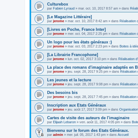
Culturebox
par
Fabien Lyraud
» mar. oct. 10, 2017 8:57 am » dans
Réali
[Le Magazine Littéraire]
par
jerome
» mar. oct. 10, 2017 8:42 am » dans
Réalisation d
[Livres en Poche, France Inter]
par
jerome
» mer. oct. 04, 2017 2:25 pm » dans
Réalisation d
Un logo pour les états généraux :)
par
jerome
» mar. oct. 03, 2017 2:23 pm » dans
Boites à idé
[La Librairie Francophone]
par
jerome
» lun. oct. 02, 2017 3:10 pm » dans
Réalisation d
La place des romans d'imaginaire adaptés en 
par
jerome
» jeu. sept. 28, 2017 9:25 pm » dans
Réalisation 
Les jeunes et la lecture
par
jerome
» jeu. sept. 28, 2017 9:08 pm » dans
Réalisation 
Des besoins bis
par
jerome
» jeu. sept. 28, 2017 7:45 pm » dans
Réalisation 
Inscription aux Etats Généraux
par
jerome
» jeu. août 17, 2017 3:09 pm » dans
Organisatio
Cartes de visite des auteurs de l'imaginaire
par
Elijaah Lebaron
» ven. août 11, 2017 4:05 pm » dans
Boit
Bienvenu sur le forum des Etats Généraux.
par
admin
» mer. juil. 05, 2017 1:43 pm » dans
Accueil