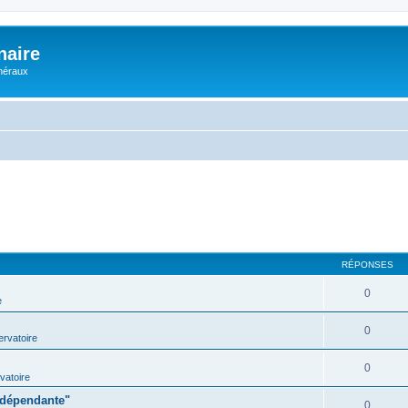
naire
énéraux
RÉPONSES
0
e
0
rvatoire
0
vatoire
indépendante"
0