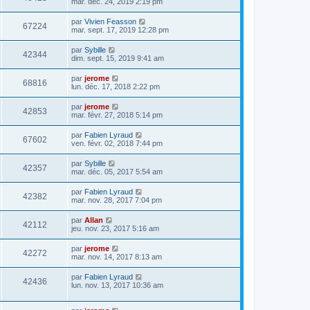
mar. déc. 24, 2019 2:19 pm
par
Vivien Feasson
67224
mar. sept. 17, 2019 12:28 pm
par
Sybille
42344
dim. sept. 15, 2019 9:41 am
par
jerome
68816
lun. déc. 17, 2018 2:22 pm
par
jerome
42853
mar. févr. 27, 2018 5:14 pm
par
Fabien Lyraud
67602
ven. févr. 02, 2018 7:44 pm
par
Sybille
42357
mar. déc. 05, 2017 5:54 am
par
Fabien Lyraud
42382
mar. nov. 28, 2017 7:04 pm
par
Allan
42112
jeu. nov. 23, 2017 5:16 am
par
jerome
42272
mar. nov. 14, 2017 8:13 am
par
Fabien Lyraud
42436
lun. nov. 13, 2017 10:36 am