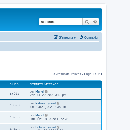
Rechercher
Recherche avancé
S’enregistrer
Connexion
36 résultats trouvés • Page
1
sur
1
VUES
DERNIER MESSAGE
par
Muriel
27627
ven. juil. 22, 2022 3:12 pm
par
Fabien Lyraud
40670
lun. mai 31, 2021 2:36 pm
par
Muriel
40236
dim. févr. 09, 2020 11:53 am
par
Fabien Lyraud
40423