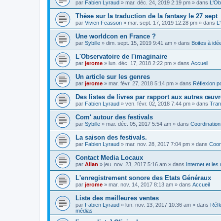
par
Fabien Lyraud
» mar. déc. 24, 2019 2:19 pm » dans
L'Ob
Thèse sur la traduction de la fantasy le 27 sept
par
Vivien Feasson
» mar. sept. 17, 2019 12:28 pm » dans
L
Une worldcon en France ?
par
Sybille
» dim. sept. 15, 2019 9:41 am » dans
Boites à idé
L'Observatoire de l'imaginaire
par
jerome
» lun. déc. 17, 2018 2:22 pm » dans
Accueil
Un article sur les genres
par
jerome
» mar. févr. 27, 2018 5:14 pm » dans
Réflexion po
Des listes de livres par rapport aux autres œuv
par
Fabien Lyraud
» ven. févr. 02, 2018 7:44 pm » dans
Tran
Com' autour des festivals
par
Sybille
» mar. déc. 05, 2017 5:54 am » dans
Coordination
La saison des festivals.
par
Fabien Lyraud
» mar. nov. 28, 2017 7:04 pm » dans
Coor
Contact Media Locaux
par
Allan
» jeu. nov. 23, 2017 5:16 am » dans
Internet et le
L'enregistrement sonore des Etats Généraux
par
jerome
» mar. nov. 14, 2017 8:13 am » dans
Accueil
Liste des meilleures ventes
par
Fabien Lyraud
» lun. nov. 13, 2017 10:36 am » dans
Réfl
médias