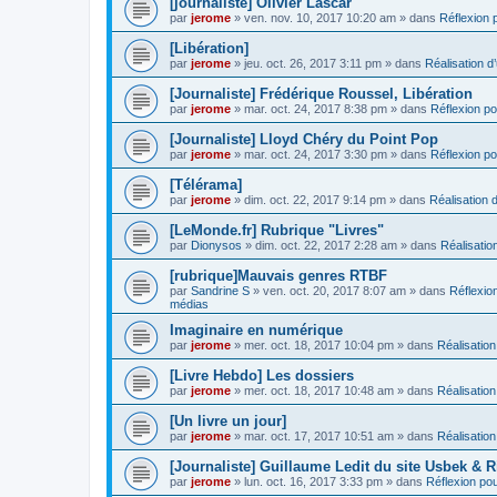
[journaliste] Olivier Lascar
par
jerome
» ven. nov. 10, 2017 10:20 am » dans
Réflexion p
[Libération]
par
jerome
» jeu. oct. 26, 2017 3:11 pm » dans
Réalisation d’
[Journaliste] Frédérique Roussel, Libération
par
jerome
» mar. oct. 24, 2017 8:38 pm » dans
Réflexion pou
[Journaliste] Lloyd Chéry du Point Pop
par
jerome
» mar. oct. 24, 2017 3:30 pm » dans
Réflexion pou
[Télérama]
par
jerome
» dim. oct. 22, 2017 9:14 pm » dans
Réalisation d
[LeMonde.fr] Rubrique "Livres"
par
Dionysos
» dim. oct. 22, 2017 2:28 am » dans
Réalisation
[rubrique]Mauvais genres RTBF
par
Sandrine S
» ven. oct. 20, 2017 8:07 am » dans
Réflexion
médias
Imaginaire en numérique
par
jerome
» mer. oct. 18, 2017 10:04 pm » dans
Réalisation
[Livre Hebdo] Les dossiers
par
jerome
» mer. oct. 18, 2017 10:48 am » dans
Réalisation
[Un livre un jour]
par
jerome
» mar. oct. 17, 2017 10:51 am » dans
Réalisation
[Journaliste] Guillaume Ledit du site Usbek & R
par
jerome
» lun. oct. 16, 2017 3:33 pm » dans
Réflexion pour