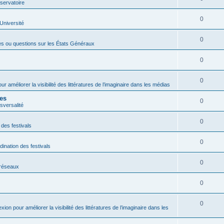
servatoire
0
'Université
0
es ou questions sur les États Généraux
0
0
ur améliorer la visibilité des littératures de l’imaginaire dans les médias
res
0
sversalité
0
 des festivals
0
dination des festivals
0
s réseaux
0
0
exion pour améliorer la visibilité des littératures de l’imaginaire dans les