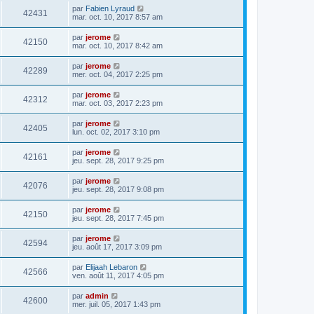
par
Fabien Lyraud
42431
mar. oct. 10, 2017 8:57 am
par
jerome
42150
mar. oct. 10, 2017 8:42 am
par
jerome
42289
mer. oct. 04, 2017 2:25 pm
par
jerome
42312
mar. oct. 03, 2017 2:23 pm
par
jerome
42405
lun. oct. 02, 2017 3:10 pm
par
jerome
42161
jeu. sept. 28, 2017 9:25 pm
par
jerome
42076
jeu. sept. 28, 2017 9:08 pm
par
jerome
42150
jeu. sept. 28, 2017 7:45 pm
par
jerome
42594
jeu. août 17, 2017 3:09 pm
par
Elijaah Lebaron
42566
ven. août 11, 2017 4:05 pm
par
admin
42600
mer. juil. 05, 2017 1:43 pm