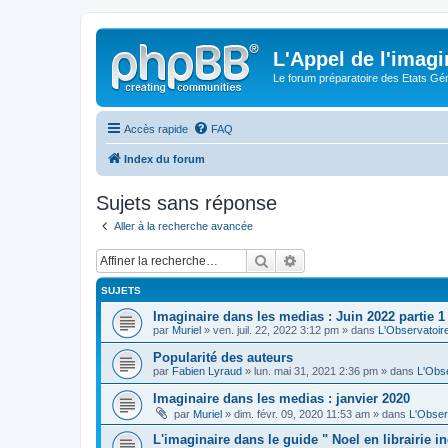
L'Appel de l'imagi
Le forum préparatoire des Etats G
Accès rapide
FAQ
Index du forum
Sujets sans réponse
Aller à la recherche avancée
Rechercher
Recherche avancée
SUJETS
Imaginaire dans les medias : Juin 2022 partie 1
par
Muriel
» ven. juil. 22, 2022 3:12 pm » dans
L'Observatoir
Popularité des auteurs
par
Fabien Lyraud
» lun. mai 31, 2021 2:36 pm » dans
L'Obse
Imaginaire dans les medias : janvier 2020
par
Muriel
» dim. févr. 09, 2020 11:53 am » dans
L'Obser
L'imaginaire dans le guide " Noel en librairie 