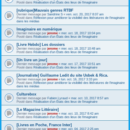
Posté dans
Réalisation d’un États des lieux de l’imaginaire
[rubrique]Mauvais genres RTBF
Dernier message par
Sandrine S
«
ven. oct. 20, 2017 8:07 am
Posté dans
Réflexion pour améliorer la visibilité des littératures de l’imaginaire
dans les médias
Imaginaire en numérique
Dernier message par
jerome
«
mer. oct. 18, 2017 10:04 pm
Posté dans
Réalisation d’un États des lieux de l’imaginaire
[Livre Hebdo] Les dossiers
Dernier message par
jerome
«
mer. oct. 18, 2017 10:48 am
Posté dans
Réalisation d’un États des lieux de l’imaginaire
[Un livre un jour]
Dernier message par
jerome
«
mar. oct. 17, 2017 10:51 am
Posté dans
Réalisation d’un États des lieux de l’imaginaire
[Journaliste] Guillaume Ledit du site Usbek & Rica.
Dernier message par
jerome
«
lun. oct. 16, 2017 3:33 pm
Posté dans
Réflexion pour améliorer la visibilité des littératures de l’imaginaire
dans les médias
Culturebox
Dernier message par
Fabien Lyraud
«
mar. oct. 10, 2017 8:57 am
Posté dans
Réalisation d’un États des lieux de l’imaginaire
[Le Magazine Littéraire]
Dernier message par
jerome
«
mar. oct. 10, 2017 8:42 am
Posté dans
Réalisation d’un États des lieux de l’imaginaire
[Livres en Poche, France Inter]
Dernier message par
jerome
«
mer. oct. 04, 2017 2:25 pm