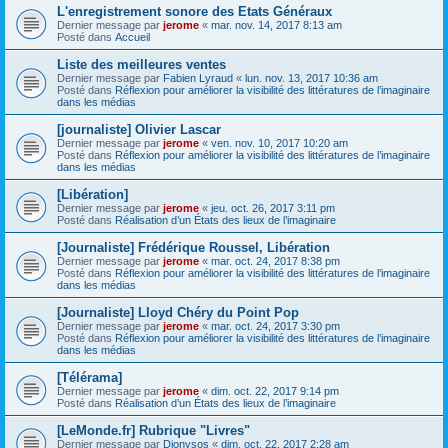
L'enregistrement sonore des Etats Généraux
Dernier message par
jerome
«
mar. nov. 14, 2017 8:13 am
Posté dans
Accueil
Liste des meilleures ventes
Dernier message par
Fabien Lyraud
«
lun. nov. 13, 2017 10:36 am
Posté dans
Réflexion pour améliorer la visibilité des littératures de l’imaginaire
dans les médias
[journaliste] Olivier Lascar
Dernier message par
jerome
«
ven. nov. 10, 2017 10:20 am
Posté dans
Réflexion pour améliorer la visibilité des littératures de l’imaginaire
dans les médias
[Libération]
Dernier message par
jerome
«
jeu. oct. 26, 2017 3:11 pm
Posté dans
Réalisation d’un États des lieux de l’imaginaire
[Journaliste] Frédérique Roussel, Libération
Dernier message par
jerome
«
mar. oct. 24, 2017 8:38 pm
Posté dans
Réflexion pour améliorer la visibilité des littératures de l’imaginaire
dans les médias
[Journaliste] Lloyd Chéry du Point Pop
Dernier message par
jerome
«
mar. oct. 24, 2017 3:30 pm
Posté dans
Réflexion pour améliorer la visibilité des littératures de l’imaginaire
dans les médias
[Télérama]
Dernier message par
jerome
«
dim. oct. 22, 2017 9:14 pm
Posté dans
Réalisation d’un États des lieux de l’imaginaire
[LeMonde.fr] Rubrique "Livres"
Dernier message par
Dionysos
«
dim. oct. 22, 2017 2:28 am