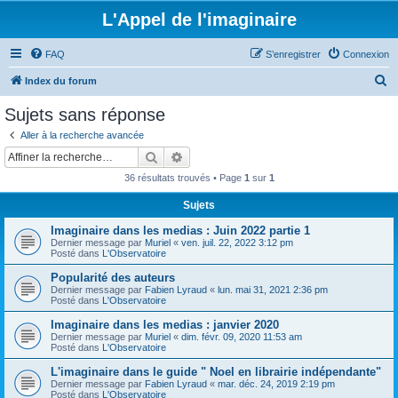
L'Appel de l'imaginaire
FAQ
S’enregistrer
Connexion
R
Index du forum
e
Sujets sans réponse
c
Aller à la recherche avancée
h
Rechercher
Recherche avancée
e
36 résultats trouvés • Page
1
sur
1
r
Sujets
c
Imaginaire dans les medias : Juin 2022 partie 1
h
Dernier message par
Muriel
«
ven. juil. 22, 2022 3:12 pm
e
Posté dans
L'Observatoire
r
Popularité des auteurs
Dernier message par
Fabien Lyraud
«
lun. mai 31, 2021 2:36 pm
Posté dans
L'Observatoire
Imaginaire dans les medias : janvier 2020
Dernier message par
Muriel
«
dim. févr. 09, 2020 11:53 am
Posté dans
L'Observatoire
L'imaginaire dans le guide " Noel en librairie indépendante"
Dernier message par
Fabien Lyraud
«
mar. déc. 24, 2019 2:19 pm
Posté dans
L'Observatoire