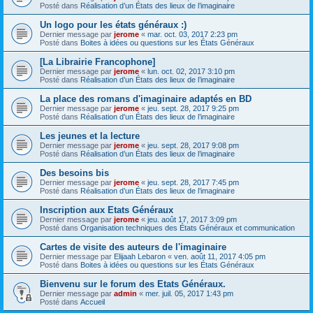
Posté dans
Réalisation d’un États des lieux de l’imaginaire
Un logo pour les états généraux :)
Dernier message par
jerome
«
mar. oct. 03, 2017 2:23 pm
Posté dans
Boites à idées ou questions sur les États Généraux
[La Librairie Francophone]
Dernier message par
jerome
«
lun. oct. 02, 2017 3:10 pm
Posté dans
Réalisation d’un États des lieux de l’imaginaire
La place des romans d'imaginaire adaptés en BD
Dernier message par
jerome
«
jeu. sept. 28, 2017 9:25 pm
Posté dans
Réalisation d’un États des lieux de l’imaginaire
Les jeunes et la lecture
Dernier message par
jerome
«
jeu. sept. 28, 2017 9:08 pm
Posté dans
Réalisation d’un États des lieux de l’imaginaire
Des besoins bis
Dernier message par
jerome
«
jeu. sept. 28, 2017 7:45 pm
Posté dans
Réalisation d’un États des lieux de l’imaginaire
Inscription aux Etats Généraux
Dernier message par
jerome
«
jeu. août 17, 2017 3:09 pm
Posté dans
Organisation techniques des États Généraux et communication
Cartes de visite des auteurs de l'imaginaire
Dernier message par
Elijaah Lebaron
«
ven. août 11, 2017 4:05 pm
Posté dans
Boites à idées ou questions sur les États Généraux
Bienvenu sur le forum des Etats Généraux.
Dernier message par
admin
«
mer. juil. 05, 2017 1:43 pm
Posté dans
Accueil