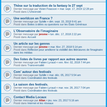
Thèse sur la traduction de la fantasy le 27 sept
Dernier message par
Vivien Feasson
«
mar. sept. 17, 2019 12:28 pm
Posté dans
L'Université
Une worldcon en France ?
Dernier message par
Sybille
«
dim. sept. 15, 2019 9:41 am
Posté dans
Boites à idées ou questions sur les États Généraux
L'Observatoire de l'imaginaire
Dernier message par
jerome
«
lun. déc. 17, 2018 2:22 pm
Posté dans
Accueil
Un article sur les genres
Dernier message par
jerome
«
mar. févr. 27, 2018 5:14 pm
Posté dans
Réflexion pour améliorer la visibilité des littératures de l’imaginaire
dans les médias
Des listes de livres par rapport aux autres œuvres
Dernier message par
Fabien Lyraud
«
ven. févr. 02, 2018 7:44 pm
Posté dans
Transversalité
Com' autour des festivals
Dernier message par
Sybille
«
mar. déc. 05, 2017 5:54 am
Posté dans
Coordination des festivals
La saison des festivals.
Dernier message par
Fabien Lyraud
«
mar. nov. 28, 2017 7:04 pm
Posté dans
Coordination des festivals
Contact Media Locaux
Dernier message par
Allan
«
jeu. nov. 23, 2017 5:16 am
Posté dans
Internet et les réseaux