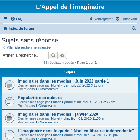
L'Appel de l'imaginaire
FAQ
S’enregistrer
Connexion
R
Index du forum
e
Sujets sans réponse
c
Aller à la recherche avancée
h
Rechercher
Recherche avancée
e
36 résultats trouvés • Page
1
sur
1
r
Sujets
c
Imaginaire dans les medias : Juin 2022 partie 1
h
Dernier message par
Muriel
«
ven. juil. 22, 2022 3:12 pm
e
Posté dans
L'Observatoire
r
Popularité des auteurs
Dernier message par
Fabien Lyraud
«
lun. mai 31, 2021 2:36 pm
Posté dans
L'Observatoire
Imaginaire dans les medias : janvier 2020
Dernier message par
Muriel
«
dim. févr. 09, 2020 11:53 am
Posté dans
L'Observatoire
L'imaginaire dans le guide " Noel en librairie indépendante"
Dernier message par
Fabien Lyraud
«
mar. déc. 24, 2019 2:19 pm
Posté dans
L'Observatoire