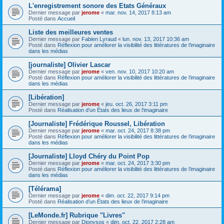
L'enregistrement sonore des Etats Généraux
Dernier message par
jerome
«
mar. nov. 14, 2017 8:13 am
Posté dans
Accueil
Liste des meilleures ventes
Dernier message par
Fabien Lyraud
«
lun. nov. 13, 2017 10:36 am
Posté dans
Réflexion pour améliorer la visibilité des littératures de l’imaginaire
dans les médias
[journaliste] Olivier Lascar
Dernier message par
jerome
«
ven. nov. 10, 2017 10:20 am
Posté dans
Réflexion pour améliorer la visibilité des littératures de l’imaginaire
dans les médias
[Libération]
Dernier message par
jerome
«
jeu. oct. 26, 2017 3:11 pm
Posté dans
Réalisation d’un États des lieux de l’imaginaire
[Journaliste] Frédérique Roussel, Libération
Dernier message par
jerome
«
mar. oct. 24, 2017 8:38 pm
Posté dans
Réflexion pour améliorer la visibilité des littératures de l’imaginaire
dans les médias
[Journaliste] Lloyd Chéry du Point Pop
Dernier message par
jerome
«
mar. oct. 24, 2017 3:30 pm
Posté dans
Réflexion pour améliorer la visibilité des littératures de l’imaginaire
dans les médias
[Télérama]
Dernier message par
jerome
«
dim. oct. 22, 2017 9:14 pm
Posté dans
Réalisation d’un États des lieux de l’imaginaire
[LeMonde.fr] Rubrique "Livres"
Dernier message par
Dionysos
«
dim. oct. 22, 2017 2:28 am