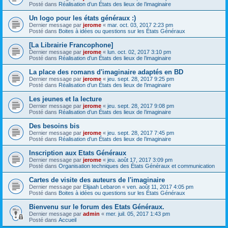
Posté dans
Réalisation d’un États des lieux de l’imaginaire
Un logo pour les états généraux :)
Dernier message par
jerome
«
mar. oct. 03, 2017 2:23 pm
Posté dans
Boites à idées ou questions sur les États Généraux
[La Librairie Francophone]
Dernier message par
jerome
«
lun. oct. 02, 2017 3:10 pm
Posté dans
Réalisation d’un États des lieux de l’imaginaire
La place des romans d'imaginaire adaptés en BD
Dernier message par
jerome
«
jeu. sept. 28, 2017 9:25 pm
Posté dans
Réalisation d’un États des lieux de l’imaginaire
Les jeunes et la lecture
Dernier message par
jerome
«
jeu. sept. 28, 2017 9:08 pm
Posté dans
Réalisation d’un États des lieux de l’imaginaire
Des besoins bis
Dernier message par
jerome
«
jeu. sept. 28, 2017 7:45 pm
Posté dans
Réalisation d’un États des lieux de l’imaginaire
Inscription aux Etats Généraux
Dernier message par
jerome
«
jeu. août 17, 2017 3:09 pm
Posté dans
Organisation techniques des États Généraux et communication
Cartes de visite des auteurs de l'imaginaire
Dernier message par
Elijaah Lebaron
«
ven. août 11, 2017 4:05 pm
Posté dans
Boites à idées ou questions sur les États Généraux
Bienvenu sur le forum des Etats Généraux.
Dernier message par
admin
«
mer. juil. 05, 2017 1:43 pm
Posté dans
Accueil