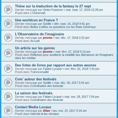
Thèse sur la traduction de la fantasy le 27 sept
Dernier message par
Vivien Feasson
«
mar. sept. 17, 2019 12:28 pm
Posté dans
L'Université
Une worldcon en France ?
Dernier message par
Sybille
«
dim. sept. 15, 2019 9:41 am
Posté dans
Boites à idées ou questions sur les États Généraux
L'Observatoire de l'imaginaire
Dernier message par
jerome
«
lun. déc. 17, 2018 2:22 pm
Posté dans
Accueil
Un article sur les genres
Dernier message par
jerome
«
mar. févr. 27, 2018 5:14 pm
Posté dans
Réflexion pour améliorer la visibilité des littératures de l’imaginaire
dans les médias
Des listes de livres par rapport aux autres œuvres
Dernier message par
Fabien Lyraud
«
ven. févr. 02, 2018 7:44 pm
Posté dans
Transversalité
Com' autour des festivals
Dernier message par
Sybille
«
mar. déc. 05, 2017 5:54 am
Posté dans
Coordination des festivals
La saison des festivals.
Dernier message par
Fabien Lyraud
«
mar. nov. 28, 2017 7:04 pm
Posté dans
Coordination des festivals
Contact Media Locaux
Dernier message par
Allan
«
jeu. nov. 23, 2017 5:16 am
Posté dans
Internet et les réseaux