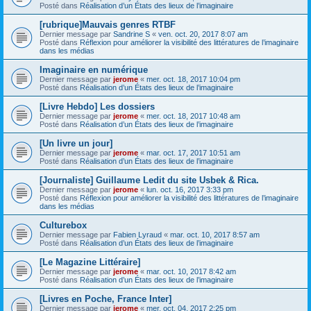
Posté dans
Réalisation d’un États des lieux de l’imaginaire
[rubrique]Mauvais genres RTBF
Dernier message par
Sandrine S
«
ven. oct. 20, 2017 8:07 am
Posté dans
Réflexion pour améliorer la visibilité des littératures de l’imaginaire
dans les médias
Imaginaire en numérique
Dernier message par
jerome
«
mer. oct. 18, 2017 10:04 pm
Posté dans
Réalisation d’un États des lieux de l’imaginaire
[Livre Hebdo] Les dossiers
Dernier message par
jerome
«
mer. oct. 18, 2017 10:48 am
Posté dans
Réalisation d’un États des lieux de l’imaginaire
[Un livre un jour]
Dernier message par
jerome
«
mar. oct. 17, 2017 10:51 am
Posté dans
Réalisation d’un États des lieux de l’imaginaire
[Journaliste] Guillaume Ledit du site Usbek & Rica.
Dernier message par
jerome
«
lun. oct. 16, 2017 3:33 pm
Posté dans
Réflexion pour améliorer la visibilité des littératures de l’imaginaire
dans les médias
Culturebox
Dernier message par
Fabien Lyraud
«
mar. oct. 10, 2017 8:57 am
Posté dans
Réalisation d’un États des lieux de l’imaginaire
[Le Magazine Littéraire]
Dernier message par
jerome
«
mar. oct. 10, 2017 8:42 am
Posté dans
Réalisation d’un États des lieux de l’imaginaire
[Livres en Poche, France Inter]
Dernier message par
jerome
«
mer. oct. 04, 2017 2:25 pm