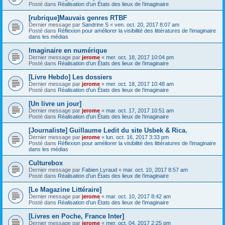
Posté dans
Réalisation d’un États des lieux de l’imaginaire
[rubrique]Mauvais genres RTBF
Dernier message par
Sandrine S
«
ven. oct. 20, 2017 8:07 am
Posté dans
Réflexion pour améliorer la visibilité des littératures de l’imaginaire
dans les médias
Imaginaire en numérique
Dernier message par
jerome
«
mer. oct. 18, 2017 10:04 pm
Posté dans
Réalisation d’un États des lieux de l’imaginaire
[Livre Hebdo] Les dossiers
Dernier message par
jerome
«
mer. oct. 18, 2017 10:48 am
Posté dans
Réalisation d’un États des lieux de l’imaginaire
[Un livre un jour]
Dernier message par
jerome
«
mar. oct. 17, 2017 10:51 am
Posté dans
Réalisation d’un États des lieux de l’imaginaire
[Journaliste] Guillaume Ledit du site Usbek & Rica.
Dernier message par
jerome
«
lun. oct. 16, 2017 3:33 pm
Posté dans
Réflexion pour améliorer la visibilité des littératures de l’imaginaire
dans les médias
Culturebox
Dernier message par
Fabien Lyraud
«
mar. oct. 10, 2017 8:57 am
Posté dans
Réalisation d’un États des lieux de l’imaginaire
[Le Magazine Littéraire]
Dernier message par
jerome
«
mar. oct. 10, 2017 8:42 am
Posté dans
Réalisation d’un États des lieux de l’imaginaire
[Livres en Poche, France Inter]
Dernier message par
jerome
«
mer. oct. 04, 2017 2:25 pm