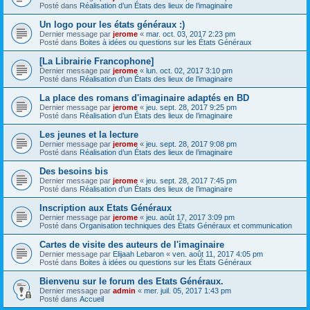
Posté dans
Réalisation d’un États des lieux de l’imaginaire
Un logo pour les états généraux :)
Dernier message par
jerome
«
mar. oct. 03, 2017 2:23 pm
Posté dans
Boites à idées ou questions sur les États Généraux
[La Librairie Francophone]
Dernier message par
jerome
«
lun. oct. 02, 2017 3:10 pm
Posté dans
Réalisation d’un États des lieux de l’imaginaire
La place des romans d'imaginaire adaptés en BD
Dernier message par
jerome
«
jeu. sept. 28, 2017 9:25 pm
Posté dans
Réalisation d’un États des lieux de l’imaginaire
Les jeunes et la lecture
Dernier message par
jerome
«
jeu. sept. 28, 2017 9:08 pm
Posté dans
Réalisation d’un États des lieux de l’imaginaire
Des besoins bis
Dernier message par
jerome
«
jeu. sept. 28, 2017 7:45 pm
Posté dans
Réalisation d’un États des lieux de l’imaginaire
Inscription aux Etats Généraux
Dernier message par
jerome
«
jeu. août 17, 2017 3:09 pm
Posté dans
Organisation techniques des États Généraux et communication
Cartes de visite des auteurs de l'imaginaire
Dernier message par
Elijaah Lebaron
«
ven. août 11, 2017 4:05 pm
Posté dans
Boites à idées ou questions sur les États Généraux
Bienvenu sur le forum des Etats Généraux.
Dernier message par
admin
«
mer. juil. 05, 2017 1:43 pm
Posté dans
Accueil