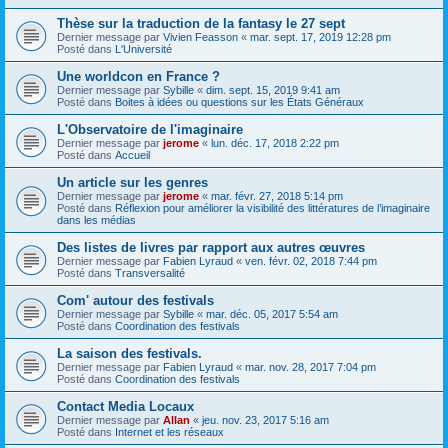
Thèse sur la traduction de la fantasy le 27 sept
Dernier message par
Vivien Feasson
«
mar. sept. 17, 2019 12:28 pm
Posté dans
L'Université
Une worldcon en France ?
Dernier message par
Sybille
«
dim. sept. 15, 2019 9:41 am
Posté dans
Boites à idées ou questions sur les États Généraux
L'Observatoire de l'imaginaire
Dernier message par
jerome
«
lun. déc. 17, 2018 2:22 pm
Posté dans
Accueil
Un article sur les genres
Dernier message par
jerome
«
mar. févr. 27, 2018 5:14 pm
Posté dans
Réflexion pour améliorer la visibilité des littératures de l’imaginaire
dans les médias
Des listes de livres par rapport aux autres œuvres
Dernier message par
Fabien Lyraud
«
ven. févr. 02, 2018 7:44 pm
Posté dans
Transversalité
Com' autour des festivals
Dernier message par
Sybille
«
mar. déc. 05, 2017 5:54 am
Posté dans
Coordination des festivals
La saison des festivals.
Dernier message par
Fabien Lyraud
«
mar. nov. 28, 2017 7:04 pm
Posté dans
Coordination des festivals
Contact Media Locaux
Dernier message par
Allan
«
jeu. nov. 23, 2017 5:16 am
Posté dans
Internet et les réseaux