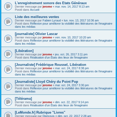
L'enregistrement sonore des Etats Généraux
Dernier message par
jerome
«
mar. nov. 14, 2017 8:13 am
Posté dans
Accueil
Liste des meilleures ventes
Dernier message par
Fabien Lyraud
«
lun. nov. 13, 2017 10:36 am
Posté dans
Réflexion pour améliorer la visibilité des littératures de l’imaginaire
dans les médias
[journaliste] Olivier Lascar
Dernier message par
jerome
«
ven. nov. 10, 2017 10:20 am
Posté dans
Réflexion pour améliorer la visibilité des littératures de l’imaginaire
dans les médias
[Libération]
Dernier message par
jerome
«
jeu. oct. 26, 2017 3:11 pm
Posté dans
Réalisation d’un États des lieux de l’imaginaire
[Journaliste] Frédérique Roussel, Libération
Dernier message par
jerome
«
mar. oct. 24, 2017 8:38 pm
Posté dans
Réflexion pour améliorer la visibilité des littératures de l’imaginaire
dans les médias
[Journaliste] Lloyd Chéry du Point Pop
Dernier message par
jerome
«
mar. oct. 24, 2017 3:30 pm
Posté dans
Réflexion pour améliorer la visibilité des littératures de l’imaginaire
dans les médias
[Télérama]
Dernier message par
jerome
«
dim. oct. 22, 2017 9:14 pm
Posté dans
Réalisation d’un États des lieux de l’imaginaire
[LeMonde.fr] Rubrique "Livres"
Dernier message par
Dionysos
«
dim. oct. 22, 2017 2:28 am