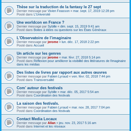
Thèse sur la traduction de la fantasy le 27 sept
Dernier message par
Vivien Feasson
«
mar. sept. 17, 2019 12:28 pm
Posté dans
L'Université
Une worldcon en France ?
Dernier message par
Sybille
«
dim. sept. 15, 2019 9:41 am
Posté dans
Boites à idées ou questions sur les États Généraux
L'Observatoire de l'imaginaire
Dernier message par
jerome
«
lun. déc. 17, 2018 2:22 pm
Posté dans
Accueil
Un article sur les genres
Dernier message par
jerome
«
mar. févr. 27, 2018 5:14 pm
Posté dans
Réflexion pour améliorer la visibilité des littératures de l’imaginaire
dans les médias
Des listes de livres par rapport aux autres œuvres
Dernier message par
Fabien Lyraud
«
ven. févr. 02, 2018 7:44 pm
Posté dans
Transversalité
Com' autour des festivals
Dernier message par
Sybille
«
mar. déc. 05, 2017 5:54 am
Posté dans
Coordination des festivals
La saison des festivals.
Dernier message par
Fabien Lyraud
«
mar. nov. 28, 2017 7:04 pm
Posté dans
Coordination des festivals
Contact Media Locaux
Dernier message par
Allan
«
jeu. nov. 23, 2017 5:16 am
Posté dans
Internet et les réseaux