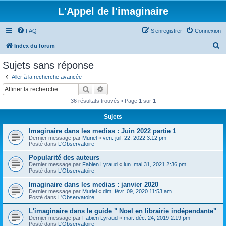
L'Appel de l'imaginaire
FAQ
S’enregistrer
Connexion
R
Index du forum
e
Sujets sans réponse
c
Aller à la recherche avancée
h
Rechercher
Recherche avancée
e
36 résultats trouvés • Page
1
sur
1
r
Sujets
c
Imaginaire dans les medias : Juin 2022 partie 1
h
Dernier message par
Muriel
«
ven. juil. 22, 2022 3:12 pm
e
Posté dans
L'Observatoire
r
Popularité des auteurs
Dernier message par
Fabien Lyraud
«
lun. mai 31, 2021 2:36 pm
Posté dans
L'Observatoire
Imaginaire dans les medias : janvier 2020
Dernier message par
Muriel
«
dim. févr. 09, 2020 11:53 am
Posté dans
L'Observatoire
L'imaginaire dans le guide " Noel en librairie indépendante"
Dernier message par
Fabien Lyraud
«
mar. déc. 24, 2019 2:19 pm
Posté dans
L'Observatoire