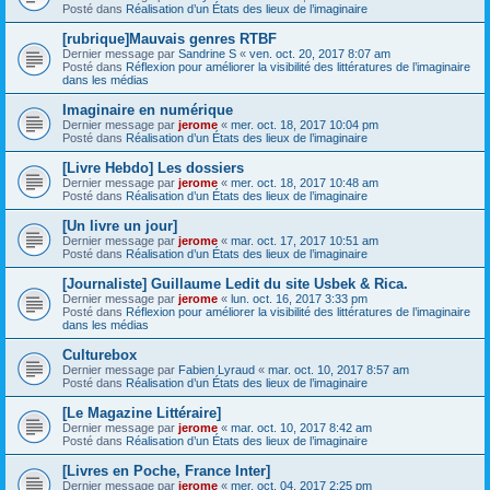
Posté dans
Réalisation d’un États des lieux de l’imaginaire
[rubrique]Mauvais genres RTBF
Dernier message par
Sandrine S
«
ven. oct. 20, 2017 8:07 am
Posté dans
Réflexion pour améliorer la visibilité des littératures de l’imaginaire
dans les médias
Imaginaire en numérique
Dernier message par
jerome
«
mer. oct. 18, 2017 10:04 pm
Posté dans
Réalisation d’un États des lieux de l’imaginaire
[Livre Hebdo] Les dossiers
Dernier message par
jerome
«
mer. oct. 18, 2017 10:48 am
Posté dans
Réalisation d’un États des lieux de l’imaginaire
[Un livre un jour]
Dernier message par
jerome
«
mar. oct. 17, 2017 10:51 am
Posté dans
Réalisation d’un États des lieux de l’imaginaire
[Journaliste] Guillaume Ledit du site Usbek & Rica.
Dernier message par
jerome
«
lun. oct. 16, 2017 3:33 pm
Posté dans
Réflexion pour améliorer la visibilité des littératures de l’imaginaire
dans les médias
Culturebox
Dernier message par
Fabien Lyraud
«
mar. oct. 10, 2017 8:57 am
Posté dans
Réalisation d’un États des lieux de l’imaginaire
[Le Magazine Littéraire]
Dernier message par
jerome
«
mar. oct. 10, 2017 8:42 am
Posté dans
Réalisation d’un États des lieux de l’imaginaire
[Livres en Poche, France Inter]
Dernier message par
jerome
«
mer. oct. 04, 2017 2:25 pm