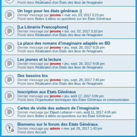
Posté dans
Réalisation d’un États des lieux de l’imaginaire
Un logo pour les états généraux :)
Dernier message par
jerome
«
mar. oct. 03, 2017 2:23 pm
Posté dans
Boites à idées ou questions sur les États Généraux
[La Librairie Francophone]
Dernier message par
jerome
«
lun. oct. 02, 2017 3:10 pm
Posté dans
Réalisation d’un États des lieux de l’imaginaire
La place des romans d'imaginaire adaptés en BD
Dernier message par
jerome
«
jeu. sept. 28, 2017 9:25 pm
Posté dans
Réalisation d’un États des lieux de l’imaginaire
Les jeunes et la lecture
Dernier message par
jerome
«
jeu. sept. 28, 2017 9:08 pm
Posté dans
Réalisation d’un États des lieux de l’imaginaire
Des besoins bis
Dernier message par
jerome
«
jeu. sept. 28, 2017 7:45 pm
Posté dans
Réalisation d’un États des lieux de l’imaginaire
Inscription aux Etats Généraux
Dernier message par
jerome
«
jeu. août 17, 2017 3:09 pm
Posté dans
Organisation techniques des États Généraux et communication
Cartes de visite des auteurs de l'imaginaire
Dernier message par
Elijaah Lebaron
«
ven. août 11, 2017 4:05 pm
Posté dans
Boites à idées ou questions sur les États Généraux
Bienvenu sur le forum des Etats Généraux.
Dernier message par
admin
«
mer. juil. 05, 2017 1:43 pm
Posté dans
Accueil