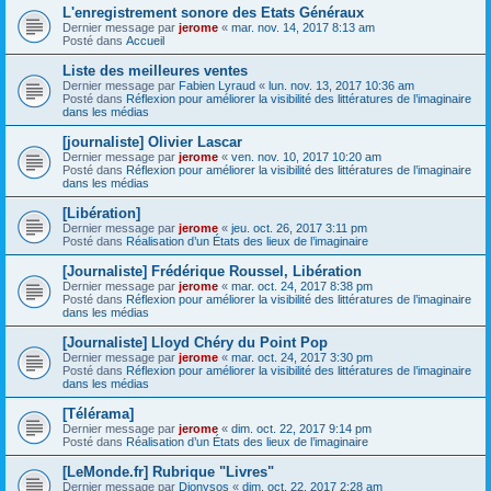
L'enregistrement sonore des Etats Généraux
Dernier message par
jerome
«
mar. nov. 14, 2017 8:13 am
Posté dans
Accueil
Liste des meilleures ventes
Dernier message par
Fabien Lyraud
«
lun. nov. 13, 2017 10:36 am
Posté dans
Réflexion pour améliorer la visibilité des littératures de l’imaginaire
dans les médias
[journaliste] Olivier Lascar
Dernier message par
jerome
«
ven. nov. 10, 2017 10:20 am
Posté dans
Réflexion pour améliorer la visibilité des littératures de l’imaginaire
dans les médias
[Libération]
Dernier message par
jerome
«
jeu. oct. 26, 2017 3:11 pm
Posté dans
Réalisation d’un États des lieux de l’imaginaire
[Journaliste] Frédérique Roussel, Libération
Dernier message par
jerome
«
mar. oct. 24, 2017 8:38 pm
Posté dans
Réflexion pour améliorer la visibilité des littératures de l’imaginaire
dans les médias
[Journaliste] Lloyd Chéry du Point Pop
Dernier message par
jerome
«
mar. oct. 24, 2017 3:30 pm
Posté dans
Réflexion pour améliorer la visibilité des littératures de l’imaginaire
dans les médias
[Télérama]
Dernier message par
jerome
«
dim. oct. 22, 2017 9:14 pm
Posté dans
Réalisation d’un États des lieux de l’imaginaire
[LeMonde.fr] Rubrique "Livres"
Dernier message par
Dionysos
«
dim. oct. 22, 2017 2:28 am