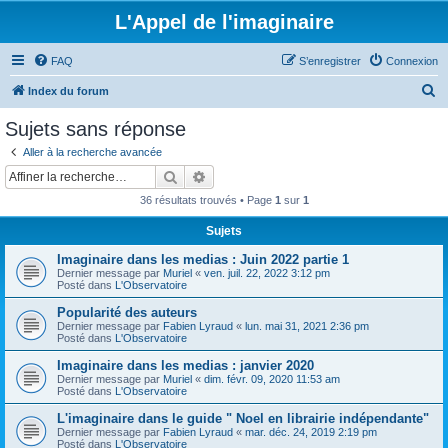
L'Appel de l'imaginaire
FAQ
S’enregistrer
Connexion
R
Index du forum
e
Sujets sans réponse
c
Aller à la recherche avancée
h
Rechercher
Recherche avancée
e
36 résultats trouvés • Page
1
sur
1
r
Sujets
c
Imaginaire dans les medias : Juin 2022 partie 1
h
Dernier message par
Muriel
«
ven. juil. 22, 2022 3:12 pm
e
Posté dans
L'Observatoire
r
Popularité des auteurs
Dernier message par
Fabien Lyraud
«
lun. mai 31, 2021 2:36 pm
Posté dans
L'Observatoire
Imaginaire dans les medias : janvier 2020
Dernier message par
Muriel
«
dim. févr. 09, 2020 11:53 am
Posté dans
L'Observatoire
L'imaginaire dans le guide " Noel en librairie indépendante"
Dernier message par
Fabien Lyraud
«
mar. déc. 24, 2019 2:19 pm
Posté dans
L'Observatoire