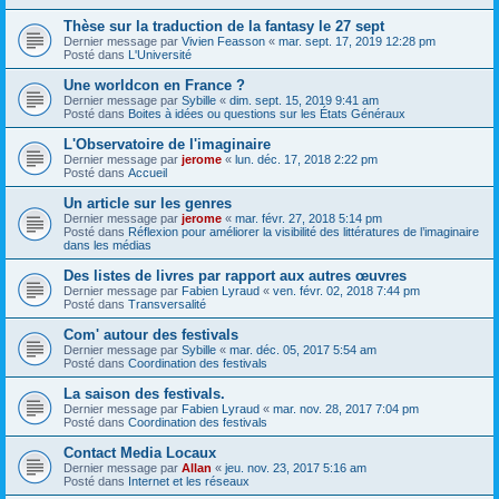
Thèse sur la traduction de la fantasy le 27 sept
Dernier message par
Vivien Feasson
«
mar. sept. 17, 2019 12:28 pm
Posté dans
L'Université
Une worldcon en France ?
Dernier message par
Sybille
«
dim. sept. 15, 2019 9:41 am
Posté dans
Boites à idées ou questions sur les États Généraux
L'Observatoire de l'imaginaire
Dernier message par
jerome
«
lun. déc. 17, 2018 2:22 pm
Posté dans
Accueil
Un article sur les genres
Dernier message par
jerome
«
mar. févr. 27, 2018 5:14 pm
Posté dans
Réflexion pour améliorer la visibilité des littératures de l’imaginaire
dans les médias
Des listes de livres par rapport aux autres œuvres
Dernier message par
Fabien Lyraud
«
ven. févr. 02, 2018 7:44 pm
Posté dans
Transversalité
Com' autour des festivals
Dernier message par
Sybille
«
mar. déc. 05, 2017 5:54 am
Posté dans
Coordination des festivals
La saison des festivals.
Dernier message par
Fabien Lyraud
«
mar. nov. 28, 2017 7:04 pm
Posté dans
Coordination des festivals
Contact Media Locaux
Dernier message par
Allan
«
jeu. nov. 23, 2017 5:16 am
Posté dans
Internet et les réseaux