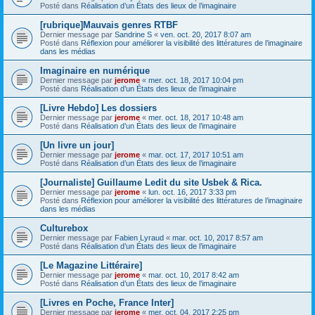
Posté dans
Réalisation d’un États des lieux de l’imaginaire
[rubrique]Mauvais genres RTBF
Dernier message par
Sandrine S
«
ven. oct. 20, 2017 8:07 am
Posté dans
Réflexion pour améliorer la visibilité des littératures de l’imaginaire
dans les médias
Imaginaire en numérique
Dernier message par
jerome
«
mer. oct. 18, 2017 10:04 pm
Posté dans
Réalisation d’un États des lieux de l’imaginaire
[Livre Hebdo] Les dossiers
Dernier message par
jerome
«
mer. oct. 18, 2017 10:48 am
Posté dans
Réalisation d’un États des lieux de l’imaginaire
[Un livre un jour]
Dernier message par
jerome
«
mar. oct. 17, 2017 10:51 am
Posté dans
Réalisation d’un États des lieux de l’imaginaire
[Journaliste] Guillaume Ledit du site Usbek & Rica.
Dernier message par
jerome
«
lun. oct. 16, 2017 3:33 pm
Posté dans
Réflexion pour améliorer la visibilité des littératures de l’imaginaire
dans les médias
Culturebox
Dernier message par
Fabien Lyraud
«
mar. oct. 10, 2017 8:57 am
Posté dans
Réalisation d’un États des lieux de l’imaginaire
[Le Magazine Littéraire]
Dernier message par
jerome
«
mar. oct. 10, 2017 8:42 am
Posté dans
Réalisation d’un États des lieux de l’imaginaire
[Livres en Poche, France Inter]
Dernier message par
jerome
«
mer. oct. 04, 2017 2:25 pm