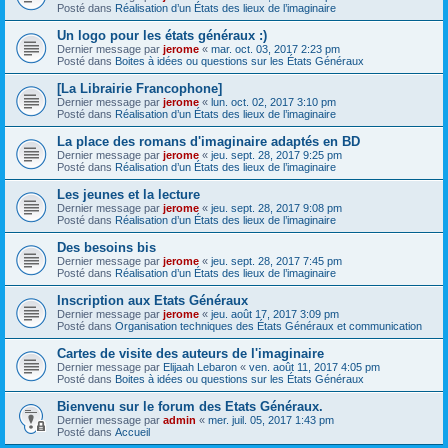
Posté dans
Réalisation d’un États des lieux de l’imaginaire
Un logo pour les états généraux :)
Dernier message par
jerome
«
mar. oct. 03, 2017 2:23 pm
Posté dans
Boites à idées ou questions sur les États Généraux
[La Librairie Francophone]
Dernier message par
jerome
«
lun. oct. 02, 2017 3:10 pm
Posté dans
Réalisation d’un États des lieux de l’imaginaire
La place des romans d'imaginaire adaptés en BD
Dernier message par
jerome
«
jeu. sept. 28, 2017 9:25 pm
Posté dans
Réalisation d’un États des lieux de l’imaginaire
Les jeunes et la lecture
Dernier message par
jerome
«
jeu. sept. 28, 2017 9:08 pm
Posté dans
Réalisation d’un États des lieux de l’imaginaire
Des besoins bis
Dernier message par
jerome
«
jeu. sept. 28, 2017 7:45 pm
Posté dans
Réalisation d’un États des lieux de l’imaginaire
Inscription aux Etats Généraux
Dernier message par
jerome
«
jeu. août 17, 2017 3:09 pm
Posté dans
Organisation techniques des États Généraux et communication
Cartes de visite des auteurs de l'imaginaire
Dernier message par
Elijaah Lebaron
«
ven. août 11, 2017 4:05 pm
Posté dans
Boites à idées ou questions sur les États Généraux
Bienvenu sur le forum des Etats Généraux.
Dernier message par
admin
«
mer. juil. 05, 2017 1:43 pm
Posté dans
Accueil