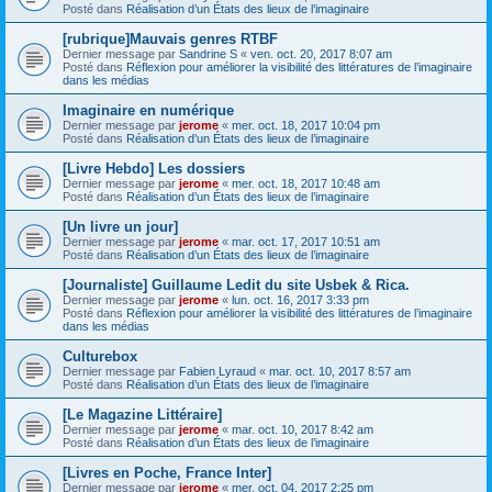
Posté dans
Réalisation d’un États des lieux de l’imaginaire
[rubrique]Mauvais genres RTBF
Dernier message par
Sandrine S
«
ven. oct. 20, 2017 8:07 am
Posté dans
Réflexion pour améliorer la visibilité des littératures de l’imaginaire
dans les médias
Imaginaire en numérique
Dernier message par
jerome
«
mer. oct. 18, 2017 10:04 pm
Posté dans
Réalisation d’un États des lieux de l’imaginaire
[Livre Hebdo] Les dossiers
Dernier message par
jerome
«
mer. oct. 18, 2017 10:48 am
Posté dans
Réalisation d’un États des lieux de l’imaginaire
[Un livre un jour]
Dernier message par
jerome
«
mar. oct. 17, 2017 10:51 am
Posté dans
Réalisation d’un États des lieux de l’imaginaire
[Journaliste] Guillaume Ledit du site Usbek & Rica.
Dernier message par
jerome
«
lun. oct. 16, 2017 3:33 pm
Posté dans
Réflexion pour améliorer la visibilité des littératures de l’imaginaire
dans les médias
Culturebox
Dernier message par
Fabien Lyraud
«
mar. oct. 10, 2017 8:57 am
Posté dans
Réalisation d’un États des lieux de l’imaginaire
[Le Magazine Littéraire]
Dernier message par
jerome
«
mar. oct. 10, 2017 8:42 am
Posté dans
Réalisation d’un États des lieux de l’imaginaire
[Livres en Poche, France Inter]
Dernier message par
jerome
«
mer. oct. 04, 2017 2:25 pm