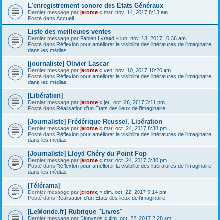
L'enregistrement sonore des Etats Généraux
Dernier message par
jerome
«
mar. nov. 14, 2017 8:13 am
Posté dans
Accueil
Liste des meilleures ventes
Dernier message par
Fabien Lyraud
«
lun. nov. 13, 2017 10:36 am
Posté dans
Réflexion pour améliorer la visibilité des littératures de l’imaginaire
dans les médias
[journaliste] Olivier Lascar
Dernier message par
jerome
«
ven. nov. 10, 2017 10:20 am
Posté dans
Réflexion pour améliorer la visibilité des littératures de l’imaginaire
dans les médias
[Libération]
Dernier message par
jerome
«
jeu. oct. 26, 2017 3:11 pm
Posté dans
Réalisation d’un États des lieux de l’imaginaire
[Journaliste] Frédérique Roussel, Libération
Dernier message par
jerome
«
mar. oct. 24, 2017 8:38 pm
Posté dans
Réflexion pour améliorer la visibilité des littératures de l’imaginaire
dans les médias
[Journaliste] Lloyd Chéry du Point Pop
Dernier message par
jerome
«
mar. oct. 24, 2017 3:30 pm
Posté dans
Réflexion pour améliorer la visibilité des littératures de l’imaginaire
dans les médias
[Télérama]
Dernier message par
jerome
«
dim. oct. 22, 2017 9:14 pm
Posté dans
Réalisation d’un États des lieux de l’imaginaire
[LeMonde.fr] Rubrique "Livres"
Dernier message par
Dionysos
«
dim. oct. 22, 2017 2:28 am