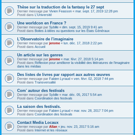
Thèse sur la traduction de la fantasy le 27 sept
Dernier message par
Vivien Feasson
«
mar. sept. 17, 2019 12:28 pm
Posté dans
L'Université
Une worldcon en France ?
Dernier message par
Sybille
«
dim. sept. 15, 2019 9:41 am
Posté dans
Boites à idées ou questions sur les États Généraux
L'Observatoire de l'imaginaire
Dernier message par
jerome
«
lun. déc. 17, 2018 2:22 pm
Posté dans
Accueil
Un article sur les genres
Dernier message par
jerome
«
mar. févr. 27, 2018 5:14 pm
Posté dans
Réflexion pour améliorer la visibilité des littératures de l’imaginaire
dans les médias
Des listes de livres par rapport aux autres œuvres
Dernier message par
Fabien Lyraud
«
ven. févr. 02, 2018 7:44 pm
Posté dans
Transversalité
Com' autour des festivals
Dernier message par
Sybille
«
mar. déc. 05, 2017 5:54 am
Posté dans
Coordination des festivals
La saison des festivals.
Dernier message par
Fabien Lyraud
«
mar. nov. 28, 2017 7:04 pm
Posté dans
Coordination des festivals
Contact Media Locaux
Dernier message par
Allan
«
jeu. nov. 23, 2017 5:16 am
Posté dans
Internet et les réseaux