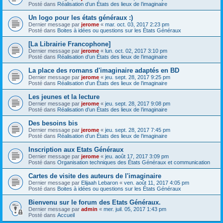
Posté dans
Réalisation d’un États des lieux de l’imaginaire
Un logo pour les états généraux :)
Dernier message par
jerome
«
mar. oct. 03, 2017 2:23 pm
Posté dans
Boites à idées ou questions sur les États Généraux
[La Librairie Francophone]
Dernier message par
jerome
«
lun. oct. 02, 2017 3:10 pm
Posté dans
Réalisation d’un États des lieux de l’imaginaire
La place des romans d'imaginaire adaptés en BD
Dernier message par
jerome
«
jeu. sept. 28, 2017 9:25 pm
Posté dans
Réalisation d’un États des lieux de l’imaginaire
Les jeunes et la lecture
Dernier message par
jerome
«
jeu. sept. 28, 2017 9:08 pm
Posté dans
Réalisation d’un États des lieux de l’imaginaire
Des besoins bis
Dernier message par
jerome
«
jeu. sept. 28, 2017 7:45 pm
Posté dans
Réalisation d’un États des lieux de l’imaginaire
Inscription aux Etats Généraux
Dernier message par
jerome
«
jeu. août 17, 2017 3:09 pm
Posté dans
Organisation techniques des États Généraux et communication
Cartes de visite des auteurs de l'imaginaire
Dernier message par
Elijaah Lebaron
«
ven. août 11, 2017 4:05 pm
Posté dans
Boites à idées ou questions sur les États Généraux
Bienvenu sur le forum des Etats Généraux.
Dernier message par
admin
«
mer. juil. 05, 2017 1:43 pm
Posté dans
Accueil