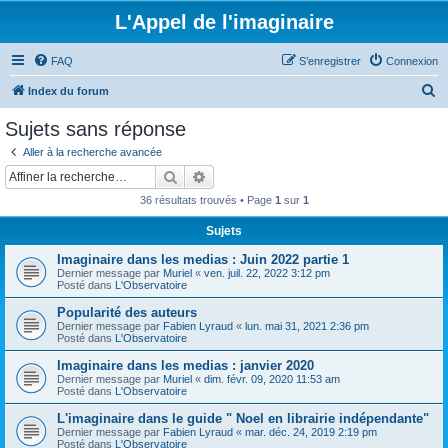
L'Appel de l'imaginaire
FAQ
S’enregistrer
Connexion
R
Index du forum
e
Sujets sans réponse
c
Aller à la recherche avancée
h
Rechercher
Recherche avancée
e
36 résultats trouvés • Page
1
sur
1
r
Sujets
c
Imaginaire dans les medias : Juin 2022 partie 1
h
Dernier message par
Muriel
«
ven. juil. 22, 2022 3:12 pm
e
Posté dans
L'Observatoire
r
Popularité des auteurs
Dernier message par
Fabien Lyraud
«
lun. mai 31, 2021 2:36 pm
Posté dans
L'Observatoire
Imaginaire dans les medias : janvier 2020
Dernier message par
Muriel
«
dim. févr. 09, 2020 11:53 am
Posté dans
L'Observatoire
L'imaginaire dans le guide " Noel en librairie indépendante"
Dernier message par
Fabien Lyraud
«
mar. déc. 24, 2019 2:19 pm
Posté dans
L'Observatoire