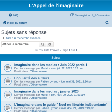
L'Appel de l'imaginaire
FAQ
S’enregistrer
Connexion
R
Index du forum
e
Sujets sans réponse
c
Aller à la recherche avancée
h
Rechercher
Recherche avancée
e
36 résultats trouvés • Page
1
sur
1
r
Sujets
c
Imaginaire dans les medias : Juin 2022 partie 1
h
Dernier message par
Muriel
«
ven. juil. 22, 2022 3:12 pm
e
Posté dans
L'Observatoire
r
Popularité des auteurs
Dernier message par
Fabien Lyraud
«
lun. mai 31, 2021 2:36 pm
Posté dans
L'Observatoire
Imaginaire dans les medias : janvier 2020
Dernier message par
Muriel
«
dim. févr. 09, 2020 11:53 am
Posté dans
L'Observatoire
L'imaginaire dans le guide " Noel en librairie indépendante"
Dernier message par
Fabien Lyraud
«
mar. déc. 24, 2019 2:19 pm
Posté dans
L'Observatoire