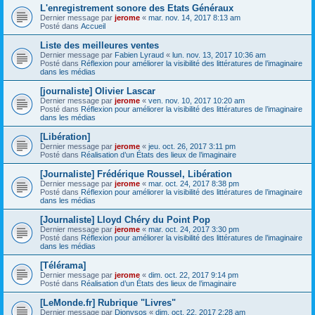
L'enregistrement sonore des Etats Généraux
Dernier message par
jerome
«
mar. nov. 14, 2017 8:13 am
Posté dans
Accueil
Liste des meilleures ventes
Dernier message par
Fabien Lyraud
«
lun. nov. 13, 2017 10:36 am
Posté dans
Réflexion pour améliorer la visibilité des littératures de l’imaginaire
dans les médias
[journaliste] Olivier Lascar
Dernier message par
jerome
«
ven. nov. 10, 2017 10:20 am
Posté dans
Réflexion pour améliorer la visibilité des littératures de l’imaginaire
dans les médias
[Libération]
Dernier message par
jerome
«
jeu. oct. 26, 2017 3:11 pm
Posté dans
Réalisation d’un États des lieux de l’imaginaire
[Journaliste] Frédérique Roussel, Libération
Dernier message par
jerome
«
mar. oct. 24, 2017 8:38 pm
Posté dans
Réflexion pour améliorer la visibilité des littératures de l’imaginaire
dans les médias
[Journaliste] Lloyd Chéry du Point Pop
Dernier message par
jerome
«
mar. oct. 24, 2017 3:30 pm
Posté dans
Réflexion pour améliorer la visibilité des littératures de l’imaginaire
dans les médias
[Télérama]
Dernier message par
jerome
«
dim. oct. 22, 2017 9:14 pm
Posté dans
Réalisation d’un États des lieux de l’imaginaire
[LeMonde.fr] Rubrique "Livres"
Dernier message par
Dionysos
«
dim. oct. 22, 2017 2:28 am