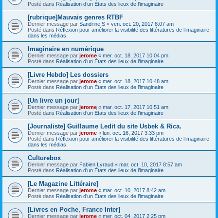
Posté dans
Réalisation d’un États des lieux de l’imaginaire
[rubrique]Mauvais genres RTBF
Dernier message par
Sandrine S
«
ven. oct. 20, 2017 8:07 am
Posté dans
Réflexion pour améliorer la visibilité des littératures de l’imaginaire
dans les médias
Imaginaire en numérique
Dernier message par
jerome
«
mer. oct. 18, 2017 10:04 pm
Posté dans
Réalisation d’un États des lieux de l’imaginaire
[Livre Hebdo] Les dossiers
Dernier message par
jerome
«
mer. oct. 18, 2017 10:48 am
Posté dans
Réalisation d’un États des lieux de l’imaginaire
[Un livre un jour]
Dernier message par
jerome
«
mar. oct. 17, 2017 10:51 am
Posté dans
Réalisation d’un États des lieux de l’imaginaire
[Journaliste] Guillaume Ledit du site Usbek & Rica.
Dernier message par
jerome
«
lun. oct. 16, 2017 3:33 pm
Posté dans
Réflexion pour améliorer la visibilité des littératures de l’imaginaire
dans les médias
Culturebox
Dernier message par
Fabien Lyraud
«
mar. oct. 10, 2017 8:57 am
Posté dans
Réalisation d’un États des lieux de l’imaginaire
[Le Magazine Littéraire]
Dernier message par
jerome
«
mar. oct. 10, 2017 8:42 am
Posté dans
Réalisation d’un États des lieux de l’imaginaire
[Livres en Poche, France Inter]
Dernier message par
jerome
«
mer. oct. 04, 2017 2:25 pm