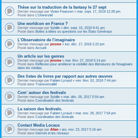
Thèse sur la traduction de la fantasy le 27 sept
Dernier message par
Vivien Feasson
«
mar. sept. 17, 2019 12:28 pm
Posté dans
L'Université
Une worldcon en France ?
Dernier message par
Sybille
«
dim. sept. 15, 2019 9:41 am
Posté dans
Boites à idées ou questions sur les États Généraux
L'Observatoire de l'imaginaire
Dernier message par
jerome
«
lun. déc. 17, 2018 2:22 pm
Posté dans
Accueil
Un article sur les genres
Dernier message par
jerome
«
mar. févr. 27, 2018 5:14 pm
Posté dans
Réflexion pour améliorer la visibilité des littératures de l’imaginaire
dans les médias
Des listes de livres par rapport aux autres œuvres
Dernier message par
Fabien Lyraud
«
ven. févr. 02, 2018 7:44 pm
Posté dans
Transversalité
Com' autour des festivals
Dernier message par
Sybille
«
mar. déc. 05, 2017 5:54 am
Posté dans
Coordination des festivals
La saison des festivals.
Dernier message par
Fabien Lyraud
«
mar. nov. 28, 2017 7:04 pm
Posté dans
Coordination des festivals
Contact Media Locaux
Dernier message par
Allan
«
jeu. nov. 23, 2017 5:16 am
Posté dans
Internet et les réseaux