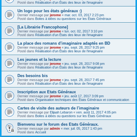
Posté dans
Réalisation d’un États des lieux de l’imaginaire
Un logo pour les états généraux :)
Dernier message par
jerome
«
mar. oct. 03, 2017 2:23 pm
Posté dans
Boites à idées ou questions sur les États Généraux
[La Librairie Francophone]
Dernier message par
jerome
«
lun. oct. 02, 2017 3:10 pm
Posté dans
Réalisation d’un États des lieux de l’imaginaire
La place des romans d'imaginaire adaptés en BD
Dernier message par
jerome
«
jeu. sept. 28, 2017 9:25 pm
Posté dans
Réalisation d’un États des lieux de l’imaginaire
Les jeunes et la lecture
Dernier message par
jerome
«
jeu. sept. 28, 2017 9:08 pm
Posté dans
Réalisation d’un États des lieux de l’imaginaire
Des besoins bis
Dernier message par
jerome
«
jeu. sept. 28, 2017 7:45 pm
Posté dans
Réalisation d’un États des lieux de l’imaginaire
Inscription aux Etats Généraux
Dernier message par
jerome
«
jeu. août 17, 2017 3:09 pm
Posté dans
Organisation techniques des États Généraux et communication
Cartes de visite des auteurs de l'imaginaire
Dernier message par
Elijaah Lebaron
«
ven. août 11, 2017 4:05 pm
Posté dans
Boites à idées ou questions sur les États Généraux
Bienvenu sur le forum des Etats Généraux.
Dernier message par
admin
«
mer. juil. 05, 2017 1:43 pm
Posté dans
Accueil