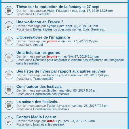
Thèse sur la traduction de la fantasy le 27 sept
Dernier message par
Vivien Feasson
«
mar. sept. 17, 2019 12:28 pm
Posté dans
L'Université
Une worldcon en France ?
Dernier message par
Sybille
«
dim. sept. 15, 2019 9:41 am
Posté dans
Boites à idées ou questions sur les États Généraux
L'Observatoire de l'imaginaire
Dernier message par
jerome
«
lun. déc. 17, 2018 2:22 pm
Posté dans
Accueil
Un article sur les genres
Dernier message par
jerome
«
mar. févr. 27, 2018 5:14 pm
Posté dans
Réflexion pour améliorer la visibilité des littératures de l’imaginaire
dans les médias
Des listes de livres par rapport aux autres œuvres
Dernier message par
Fabien Lyraud
«
ven. févr. 02, 2018 7:44 pm
Posté dans
Transversalité
Com' autour des festivals
Dernier message par
Sybille
«
mar. déc. 05, 2017 5:54 am
Posté dans
Coordination des festivals
La saison des festivals.
Dernier message par
Fabien Lyraud
«
mar. nov. 28, 2017 7:04 pm
Posté dans
Coordination des festivals
Contact Media Locaux
Dernier message par
Allan
«
jeu. nov. 23, 2017 5:16 am
Posté dans
Internet et les réseaux