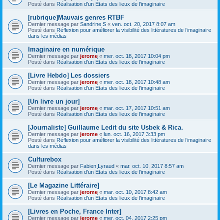
Posté dans
Réalisation d’un États des lieux de l’imaginaire
[rubrique]Mauvais genres RTBF
Dernier message par
Sandrine S
«
ven. oct. 20, 2017 8:07 am
Posté dans
Réflexion pour améliorer la visibilité des littératures de l’imaginaire
dans les médias
Imaginaire en numérique
Dernier message par
jerome
«
mer. oct. 18, 2017 10:04 pm
Posté dans
Réalisation d’un États des lieux de l’imaginaire
[Livre Hebdo] Les dossiers
Dernier message par
jerome
«
mer. oct. 18, 2017 10:48 am
Posté dans
Réalisation d’un États des lieux de l’imaginaire
[Un livre un jour]
Dernier message par
jerome
«
mar. oct. 17, 2017 10:51 am
Posté dans
Réalisation d’un États des lieux de l’imaginaire
[Journaliste] Guillaume Ledit du site Usbek & Rica.
Dernier message par
jerome
«
lun. oct. 16, 2017 3:33 pm
Posté dans
Réflexion pour améliorer la visibilité des littératures de l’imaginaire
dans les médias
Culturebox
Dernier message par
Fabien Lyraud
«
mar. oct. 10, 2017 8:57 am
Posté dans
Réalisation d’un États des lieux de l’imaginaire
[Le Magazine Littéraire]
Dernier message par
jerome
«
mar. oct. 10, 2017 8:42 am
Posté dans
Réalisation d’un États des lieux de l’imaginaire
[Livres en Poche, France Inter]
Dernier message par
jerome
«
mer. oct. 04, 2017 2:25 pm