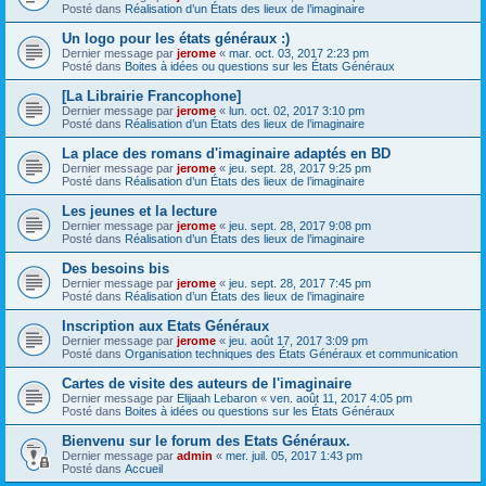
Posté dans
Réalisation d’un États des lieux de l’imaginaire
Un logo pour les états généraux :)
Dernier message par
jerome
«
mar. oct. 03, 2017 2:23 pm
Posté dans
Boites à idées ou questions sur les États Généraux
[La Librairie Francophone]
Dernier message par
jerome
«
lun. oct. 02, 2017 3:10 pm
Posté dans
Réalisation d’un États des lieux de l’imaginaire
La place des romans d'imaginaire adaptés en BD
Dernier message par
jerome
«
jeu. sept. 28, 2017 9:25 pm
Posté dans
Réalisation d’un États des lieux de l’imaginaire
Les jeunes et la lecture
Dernier message par
jerome
«
jeu. sept. 28, 2017 9:08 pm
Posté dans
Réalisation d’un États des lieux de l’imaginaire
Des besoins bis
Dernier message par
jerome
«
jeu. sept. 28, 2017 7:45 pm
Posté dans
Réalisation d’un États des lieux de l’imaginaire
Inscription aux Etats Généraux
Dernier message par
jerome
«
jeu. août 17, 2017 3:09 pm
Posté dans
Organisation techniques des États Généraux et communication
Cartes de visite des auteurs de l'imaginaire
Dernier message par
Elijaah Lebaron
«
ven. août 11, 2017 4:05 pm
Posté dans
Boites à idées ou questions sur les États Généraux
Bienvenu sur le forum des Etats Généraux.
Dernier message par
admin
«
mer. juil. 05, 2017 1:43 pm
Posté dans
Accueil