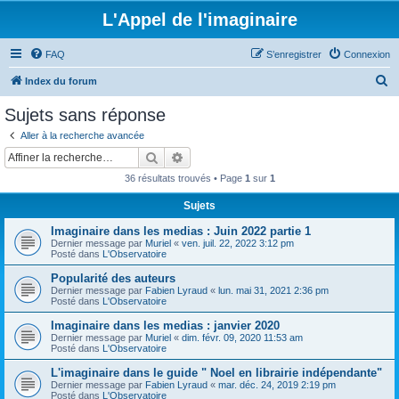
L'Appel de l'imaginaire
FAQ
S’enregistrer
Connexion
R
Index du forum
e
Sujets sans réponse
c
Aller à la recherche avancée
h
Rechercher
Recherche avancée
e
36 résultats trouvés • Page
1
sur
1
r
Sujets
c
Imaginaire dans les medias : Juin 2022 partie 1
h
Dernier message par
Muriel
«
ven. juil. 22, 2022 3:12 pm
e
Posté dans
L'Observatoire
r
Popularité des auteurs
Dernier message par
Fabien Lyraud
«
lun. mai 31, 2021 2:36 pm
Posté dans
L'Observatoire
Imaginaire dans les medias : janvier 2020
Dernier message par
Muriel
«
dim. févr. 09, 2020 11:53 am
Posté dans
L'Observatoire
L'imaginaire dans le guide " Noel en librairie indépendante"
Dernier message par
Fabien Lyraud
«
mar. déc. 24, 2019 2:19 pm
Posté dans
L'Observatoire