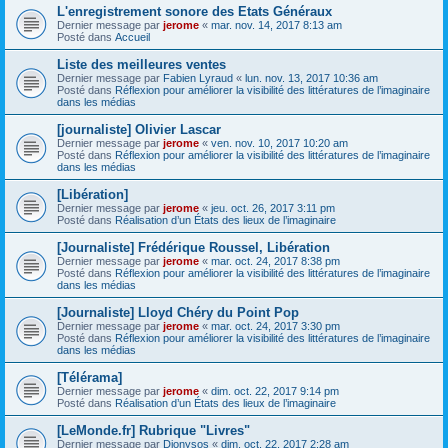
L'enregistrement sonore des Etats Généraux
Dernier message par
jerome
«
mar. nov. 14, 2017 8:13 am
Posté dans
Accueil
Liste des meilleures ventes
Dernier message par
Fabien Lyraud
«
lun. nov. 13, 2017 10:36 am
Posté dans
Réflexion pour améliorer la visibilité des littératures de l’imaginaire
dans les médias
[journaliste] Olivier Lascar
Dernier message par
jerome
«
ven. nov. 10, 2017 10:20 am
Posté dans
Réflexion pour améliorer la visibilité des littératures de l’imaginaire
dans les médias
[Libération]
Dernier message par
jerome
«
jeu. oct. 26, 2017 3:11 pm
Posté dans
Réalisation d’un États des lieux de l’imaginaire
[Journaliste] Frédérique Roussel, Libération
Dernier message par
jerome
«
mar. oct. 24, 2017 8:38 pm
Posté dans
Réflexion pour améliorer la visibilité des littératures de l’imaginaire
dans les médias
[Journaliste] Lloyd Chéry du Point Pop
Dernier message par
jerome
«
mar. oct. 24, 2017 3:30 pm
Posté dans
Réflexion pour améliorer la visibilité des littératures de l’imaginaire
dans les médias
[Télérama]
Dernier message par
jerome
«
dim. oct. 22, 2017 9:14 pm
Posté dans
Réalisation d’un États des lieux de l’imaginaire
[LeMonde.fr] Rubrique "Livres"
Dernier message par
Dionysos
«
dim. oct. 22, 2017 2:28 am