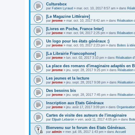
Culturebox
par
Fabien Lyraud
» mar. oct. 10, 2017 8:57 am » dans
Réali
[Le Magazine Littéraire]
par
jerome
» mar. oct. 10, 2017 8:42 am » dans
Réalisation d
[Livres en Poche, France Inter]
par
jerome
» mer. oct. 04, 2017 2:25 pm » dans
Réalisation d
Un logo pour les états généraux :)
par
jerome
» mar. oct. 03, 2017 2:23 pm » dans
Boites à idé
[La Librairie Francophone]
par
jerome
» lun. oct. 02, 2017 3:10 pm » dans
Réalisation d
La place des romans d'imaginaire adaptés en 
par
jerome
» jeu. sept. 28, 2017 9:25 pm » dans
Réalisation 
Les jeunes et la lecture
par
jerome
» jeu. sept. 28, 2017 9:08 pm » dans
Réalisation 
Des besoins bis
par
jerome
» jeu. sept. 28, 2017 7:45 pm » dans
Réalisation 
Inscription aux Etats Généraux
par
jerome
» jeu. août 17, 2017 3:09 pm » dans
Organisatio
Cartes de visite des auteurs de l'imaginaire
par
Elijaah Lebaron
» ven. août 11, 2017 4:05 pm » dans
Boit
Bienvenu sur le forum des Etats Généraux.
par
admin
» mer. juil. 05, 2017 1:43 pm » dans
Accueil