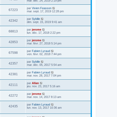
mar. déc. 24, 2019 2:19 pm
par
Vivien Feasson
67223
mar. sept. 17, 2019 12:28 pm
par
Sybille
42342
dim. sept. 15, 2019 9:41 am
par
jerome
68813
lun. déc. 17, 2018 2:22 pm
par
jerome
42853
mar. févr. 27, 2018 5:14 pm
par
Fabien Lyraud
67598
ven. févr. 02, 2018 7:44 pm
par
Sybille
42357
mar. déc. 05, 2017 5:54 am
par
Fabien Lyraud
42381
mar. nov. 28, 2017 7:04 pm
par
Allan
42111
jeu. nov. 23, 2017 5:16 am
par
jerome
42272
mar. nov. 14, 2017 8:13 am
par
Fabien Lyraud
42435
lun. nov. 13, 2017 10:36 am