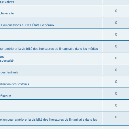
servatoire
0
'Université
0
es ou questions sur les États Généraux
0
0
ur améliorer la visibilité des littératures de l’imaginaire dans les médias
res
0
sversalité
0
 des festivals
0
dination des festivals
0
s réseaux
0
0
exion pour améliorer la visibilité des littératures de l’imaginaire dans les