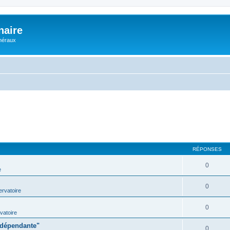
naire
énéraux
RÉPONSES
0
e
0
rvatoire
0
vatoire
indépendante"
0