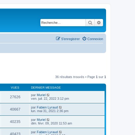
Rechercher
Recherche avancé
S’enregistrer
Connexion
36 résultats trouvés • Page
1
sur
1
VUES
DERNIER MESSAGE
par
Muriel
27626
ven. juil. 22, 2022 3:12 pm
par
Fabien Lyraud
40667
lun. mai 31, 2021 2:36 pm
par
Muriel
40235
dim. févr. 09, 2020 11:53 am
par
Fabien Lyraud
40423