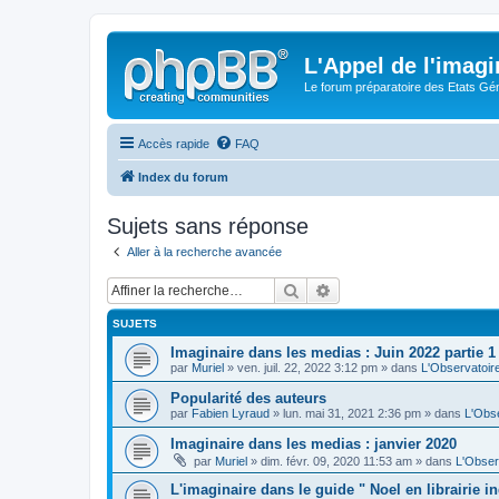
L'Appel de l'imagi
Le forum préparatoire des Etats G
Accès rapide
FAQ
Index du forum
Sujets sans réponse
Aller à la recherche avancée
Rechercher
Recherche avancée
SUJETS
Imaginaire dans les medias : Juin 2022 partie 1
par
Muriel
» ven. juil. 22, 2022 3:12 pm » dans
L'Observatoir
Popularité des auteurs
par
Fabien Lyraud
» lun. mai 31, 2021 2:36 pm » dans
L'Obse
Imaginaire dans les medias : janvier 2020
par
Muriel
» dim. févr. 09, 2020 11:53 am » dans
L'Obser
L'imaginaire dans le guide " Noel en librairie 