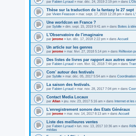
par
Fabien Lyraud
» mar. déc. 24, 2019 2:19 pm » dans
L'Ob
Thèse sur la traduction de la fantasy le 27 sept
par
Vivien Feasson
» mar. sept. 17, 2019 12:28 pm » dans
L
Une worldcon en France ?
par
Sybille
» dim. sept. 15, 2019 9:41 am » dans
Boites à idé
L'Observatoire de l'imaginaire
par
jerome
» lun. déc. 17, 2018 2:22 pm » dans
Accueil
Un article sur les genres
par
jerome
» mar. févr. 27, 2018 5:14 pm » dans
Réflexion po
Des listes de livres par rapport aux autres œuv
par
Fabien Lyraud
» ven. févr. 02, 2018 7:44 pm » dans
Tran
Com' autour des festivals
par
Sybille
» mar. déc. 05, 2017 5:54 am » dans
Coordination
La saison des festivals.
par
Fabien Lyraud
» mar. nov. 28, 2017 7:04 pm » dans
Coor
Contact Media Locaux
par
Allan
» jeu. nov. 23, 2017 5:16 am » dans
Internet et le
L'enregistrement sonore des Etats Généraux
par
jerome
» mar. nov. 14, 2017 8:13 am » dans
Accueil
Liste des meilleures ventes
par
Fabien Lyraud
» lun. nov. 13, 2017 10:36 am » dans
Réfl
médias