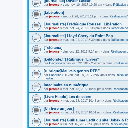
[journaliste] Olivier Lascar
par
jerome
» ven. nov. 10, 2017 10:20 am » dans
Réflexion p
[Libération]
par
jerome
» jeu. oct. 26, 2017 3:11 pm » dans
Réalisation d’
[Journaliste] Frédérique Roussel, Libération
par
jerome
» mar. oct. 24, 2017 8:38 pm » dans
Réflexion pou
[Journaliste] Lloyd Chéry du Point Pop
par
jerome
» mar. oct. 24, 2017 3:30 pm » dans
Réflexion pou
[Télérama]
par
jerome
» dim. oct. 22, 2017 9:14 pm » dans
Réalisation d
[LeMonde.fr] Rubrique "Livres"
par
Dionysos
» dim. oct. 22, 2017 2:28 am » dans
Réalisation
[rubrique]Mauvais genres RTBF
par
Sandrine S
» ven. oct. 20, 2017 8:07 am » dans
Réflexion
médias
Imaginaire en numérique
par
jerome
» mer. oct. 18, 2017 10:04 pm » dans
Réalisation
[Livre Hebdo] Les dossiers
par
jerome
» mer. oct. 18, 2017 10:48 am » dans
Réalisation
[Un livre un jour]
par
jerome
» mar. oct. 17, 2017 10:51 am » dans
Réalisation
[Journaliste] Guillaume Ledit du site Usbek & R
par
jerome
» lun. oct. 16, 2017 3:33 pm » dans
Réflexion pour