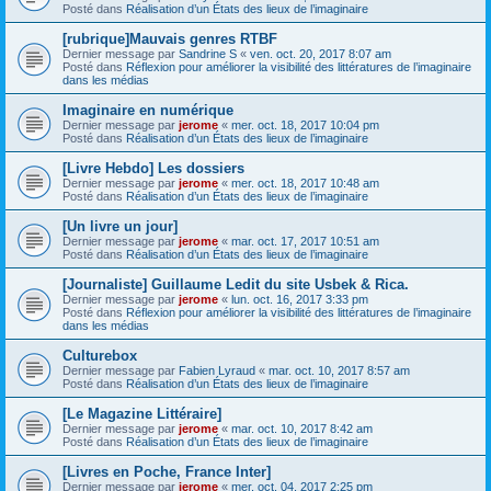
Posté dans
Réalisation d’un États des lieux de l’imaginaire
[rubrique]Mauvais genres RTBF
Dernier message par
Sandrine S
«
ven. oct. 20, 2017 8:07 am
Posté dans
Réflexion pour améliorer la visibilité des littératures de l’imaginaire
dans les médias
Imaginaire en numérique
Dernier message par
jerome
«
mer. oct. 18, 2017 10:04 pm
Posté dans
Réalisation d’un États des lieux de l’imaginaire
[Livre Hebdo] Les dossiers
Dernier message par
jerome
«
mer. oct. 18, 2017 10:48 am
Posté dans
Réalisation d’un États des lieux de l’imaginaire
[Un livre un jour]
Dernier message par
jerome
«
mar. oct. 17, 2017 10:51 am
Posté dans
Réalisation d’un États des lieux de l’imaginaire
[Journaliste] Guillaume Ledit du site Usbek & Rica.
Dernier message par
jerome
«
lun. oct. 16, 2017 3:33 pm
Posté dans
Réflexion pour améliorer la visibilité des littératures de l’imaginaire
dans les médias
Culturebox
Dernier message par
Fabien Lyraud
«
mar. oct. 10, 2017 8:57 am
Posté dans
Réalisation d’un États des lieux de l’imaginaire
[Le Magazine Littéraire]
Dernier message par
jerome
«
mar. oct. 10, 2017 8:42 am
Posté dans
Réalisation d’un États des lieux de l’imaginaire
[Livres en Poche, France Inter]
Dernier message par
jerome
«
mer. oct. 04, 2017 2:25 pm