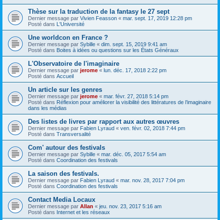
Thèse sur la traduction de la fantasy le 27 sept
Dernier message par
Vivien Feasson
«
mar. sept. 17, 2019 12:28 pm
Posté dans
L'Université
Une worldcon en France ?
Dernier message par
Sybille
«
dim. sept. 15, 2019 9:41 am
Posté dans
Boites à idées ou questions sur les États Généraux
L'Observatoire de l'imaginaire
Dernier message par
jerome
«
lun. déc. 17, 2018 2:22 pm
Posté dans
Accueil
Un article sur les genres
Dernier message par
jerome
«
mar. févr. 27, 2018 5:14 pm
Posté dans
Réflexion pour améliorer la visibilité des littératures de l’imaginaire
dans les médias
Des listes de livres par rapport aux autres œuvres
Dernier message par
Fabien Lyraud
«
ven. févr. 02, 2018 7:44 pm
Posté dans
Transversalité
Com' autour des festivals
Dernier message par
Sybille
«
mar. déc. 05, 2017 5:54 am
Posté dans
Coordination des festivals
La saison des festivals.
Dernier message par
Fabien Lyraud
«
mar. nov. 28, 2017 7:04 pm
Posté dans
Coordination des festivals
Contact Media Locaux
Dernier message par
Allan
«
jeu. nov. 23, 2017 5:16 am
Posté dans
Internet et les réseaux