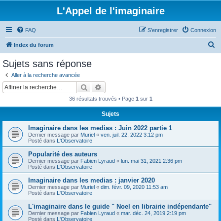
L'Appel de l'imaginaire
FAQ
S’enregistrer
Connexion
R
Index du forum
e
Sujets sans réponse
c
Aller à la recherche avancée
h
Rechercher
Recherche avancée
e
36 résultats trouvés • Page
1
sur
1
r
Sujets
c
Imaginaire dans les medias : Juin 2022 partie 1
h
Dernier message par
Muriel
«
ven. juil. 22, 2022 3:12 pm
e
Posté dans
L'Observatoire
r
Popularité des auteurs
Dernier message par
Fabien Lyraud
«
lun. mai 31, 2021 2:36 pm
Posté dans
L'Observatoire
Imaginaire dans les medias : janvier 2020
Dernier message par
Muriel
«
dim. févr. 09, 2020 11:53 am
Posté dans
L'Observatoire
L'imaginaire dans le guide " Noel en librairie indépendante"
Dernier message par
Fabien Lyraud
«
mar. déc. 24, 2019 2:19 pm
Posté dans
L'Observatoire