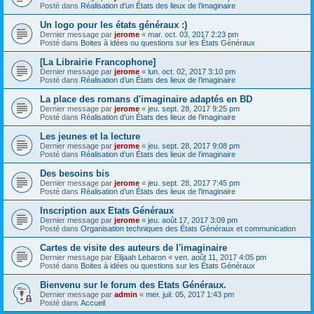
Posté dans
Réalisation d’un États des lieux de l’imaginaire
Un logo pour les états généraux :)
Dernier message par
jerome
«
mar. oct. 03, 2017 2:23 pm
Posté dans
Boites à idées ou questions sur les États Généraux
[La Librairie Francophone]
Dernier message par
jerome
«
lun. oct. 02, 2017 3:10 pm
Posté dans
Réalisation d’un États des lieux de l’imaginaire
La place des romans d'imaginaire adaptés en BD
Dernier message par
jerome
«
jeu. sept. 28, 2017 9:25 pm
Posté dans
Réalisation d’un États des lieux de l’imaginaire
Les jeunes et la lecture
Dernier message par
jerome
«
jeu. sept. 28, 2017 9:08 pm
Posté dans
Réalisation d’un États des lieux de l’imaginaire
Des besoins bis
Dernier message par
jerome
«
jeu. sept. 28, 2017 7:45 pm
Posté dans
Réalisation d’un États des lieux de l’imaginaire
Inscription aux Etats Généraux
Dernier message par
jerome
«
jeu. août 17, 2017 3:09 pm
Posté dans
Organisation techniques des États Généraux et communication
Cartes de visite des auteurs de l'imaginaire
Dernier message par
Elijaah Lebaron
«
ven. août 11, 2017 4:05 pm
Posté dans
Boites à idées ou questions sur les États Généraux
Bienvenu sur le forum des Etats Généraux.
Dernier message par
admin
«
mer. juil. 05, 2017 1:43 pm
Posté dans
Accueil