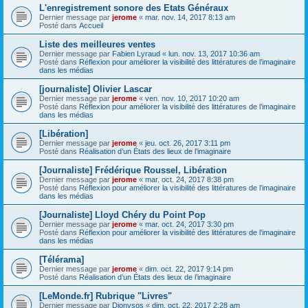
L'enregistrement sonore des Etats Généraux
Dernier message par
jerome
«
mar. nov. 14, 2017 8:13 am
Posté dans
Accueil
Liste des meilleures ventes
Dernier message par
Fabien Lyraud
«
lun. nov. 13, 2017 10:36 am
Posté dans
Réflexion pour améliorer la visibilité des littératures de l’imaginaire
dans les médias
[journaliste] Olivier Lascar
Dernier message par
jerome
«
ven. nov. 10, 2017 10:20 am
Posté dans
Réflexion pour améliorer la visibilité des littératures de l’imaginaire
dans les médias
[Libération]
Dernier message par
jerome
«
jeu. oct. 26, 2017 3:11 pm
Posté dans
Réalisation d’un États des lieux de l’imaginaire
[Journaliste] Frédérique Roussel, Libération
Dernier message par
jerome
«
mar. oct. 24, 2017 8:38 pm
Posté dans
Réflexion pour améliorer la visibilité des littératures de l’imaginaire
dans les médias
[Journaliste] Lloyd Chéry du Point Pop
Dernier message par
jerome
«
mar. oct. 24, 2017 3:30 pm
Posté dans
Réflexion pour améliorer la visibilité des littératures de l’imaginaire
dans les médias
[Télérama]
Dernier message par
jerome
«
dim. oct. 22, 2017 9:14 pm
Posté dans
Réalisation d’un États des lieux de l’imaginaire
[LeMonde.fr] Rubrique "Livres"
Dernier message par
Dionysos
«
dim. oct. 22, 2017 2:28 am