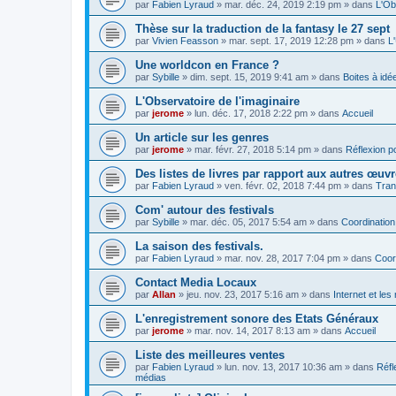
par
Fabien Lyraud
» mar. déc. 24, 2019 2:19 pm » dans
L'Ob
Thèse sur la traduction de la fantasy le 27 sept
par
Vivien Feasson
» mar. sept. 17, 2019 12:28 pm » dans
L
Une worldcon en France ?
par
Sybille
» dim. sept. 15, 2019 9:41 am » dans
Boites à idé
L'Observatoire de l'imaginaire
par
jerome
» lun. déc. 17, 2018 2:22 pm » dans
Accueil
Un article sur les genres
par
jerome
» mar. févr. 27, 2018 5:14 pm » dans
Réflexion po
Des listes de livres par rapport aux autres œuv
par
Fabien Lyraud
» ven. févr. 02, 2018 7:44 pm » dans
Tran
Com' autour des festivals
par
Sybille
» mar. déc. 05, 2017 5:54 am » dans
Coordination
La saison des festivals.
par
Fabien Lyraud
» mar. nov. 28, 2017 7:04 pm » dans
Coor
Contact Media Locaux
par
Allan
» jeu. nov. 23, 2017 5:16 am » dans
Internet et le
L'enregistrement sonore des Etats Généraux
par
jerome
» mar. nov. 14, 2017 8:13 am » dans
Accueil
Liste des meilleures ventes
par
Fabien Lyraud
» lun. nov. 13, 2017 10:36 am » dans
Réfl
médias