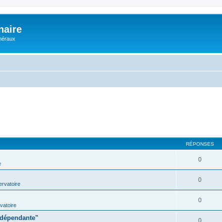
naire
énéraux
RÉPONSES
0
e
0
rvatoire
0
vatoire
indépendante"
0