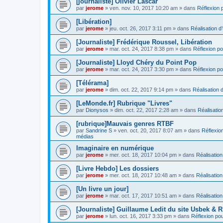
[journaliste] Olivier Lascar
par
jerome
» ven. nov. 10, 2017 10:20 am » dans
Réflexion p
[Libération]
par
jerome
» jeu. oct. 26, 2017 3:11 pm » dans
Réalisation d’
[Journaliste] Frédérique Roussel, Libération
par
jerome
» mar. oct. 24, 2017 8:38 pm » dans
Réflexion pou
[Journaliste] Lloyd Chéry du Point Pop
par
jerome
» mar. oct. 24, 2017 3:30 pm » dans
Réflexion pou
[Télérama]
par
jerome
» dim. oct. 22, 2017 9:14 pm » dans
Réalisation d
[LeMonde.fr] Rubrique "Livres"
par
Dionysos
» dim. oct. 22, 2017 2:28 am » dans
Réalisation
[rubrique]Mauvais genres RTBF
par
Sandrine S
» ven. oct. 20, 2017 8:07 am » dans
Réflexion
médias
Imaginaire en numérique
par
jerome
» mer. oct. 18, 2017 10:04 pm » dans
Réalisation
[Livre Hebdo] Les dossiers
par
jerome
» mer. oct. 18, 2017 10:48 am » dans
Réalisation
[Un livre un jour]
par
jerome
» mar. oct. 17, 2017 10:51 am » dans
Réalisation
[Journaliste] Guillaume Ledit du site Usbek & R
par
jerome
» lun. oct. 16, 2017 3:33 pm » dans
Réflexion pour