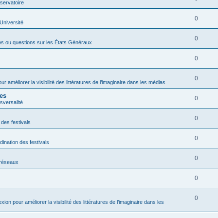
servatoire
0
'Université
0
es ou questions sur les États Généraux
0
0
ur améliorer la visibilité des littératures de l’imaginaire dans les médias
res
0
sversalité
0
 des festivals
0
dination des festivals
0
s réseaux
0
0
exion pour améliorer la visibilité des littératures de l’imaginaire dans les