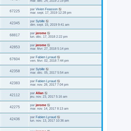
mar. déc. 24, 2019 2:19 pm
par
Vivien Feasson
67225
mar. sept. 17, 2019 12:28 pm
par
Sybille
42345
dim. sept. 15, 2019 9:41 am
par
jerome
68817
lun. déc. 17, 2018 2:22 pm
par
jerome
42853
mar. févr. 27, 2018 5:14 pm
par
Fabien Lyraud
67604
ven. févr. 02, 2018 7:44 pm
par
Sybille
42358
mar. déc. 05, 2017 5:54 am
par
Fabien Lyraud
42383
mar. nov. 28, 2017 7:04 pm
par
Allan
42112
jeu. nov. 23, 2017 5:16 am
par
jerome
42275
mar. nov. 14, 2017 8:13 am
par
Fabien Lyraud
42436
lun. nov. 13, 2017 10:36 am