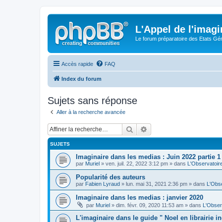
L'Appel de l'imagi
Le forum préparatoire des Etats G
Accès rapide
FAQ
Index du forum
Sujets sans réponse
Aller à la recherche avancée
Rechercher
Recherche avancée
SUJETS
Imaginaire dans les medias : Juin 2022 partie 1
par
Muriel
» ven. juil. 22, 2022 3:12 pm » dans
L'Observatoir
Popularité des auteurs
par
Fabien Lyraud
» lun. mai 31, 2021 2:36 pm » dans
L'Obse
Imaginaire dans les medias : janvier 2020
par
Muriel
» dim. févr. 09, 2020 11:53 am » dans
L'Obser
L'imaginaire dans le guide " Noel en librairie 