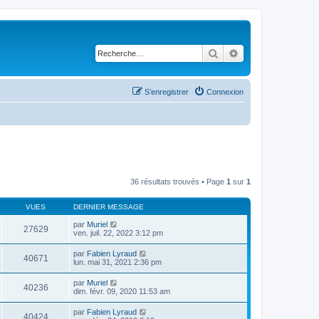
Rechercher
Recherche avancé
S’enregistrer
Connexion
36 résultats trouvés • Page
1
sur
1
VUES
DERNIER MESSAGE
par
Muriel
27629
ven. juil. 22, 2022 3:12 pm
par
Fabien Lyraud
40671
lun. mai 31, 2021 2:36 pm
par
Muriel
40236
dim. févr. 09, 2020 11:53 am
par
Fabien Lyraud
40424