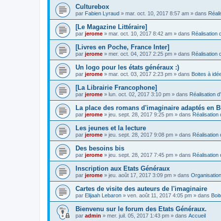
Culturebox
par
Fabien Lyraud
» mar. oct. 10, 2017 8:57 am » dans
Réali
[Le Magazine Littéraire]
par
jerome
» mar. oct. 10, 2017 8:42 am » dans
Réalisation d
[Livres en Poche, France Inter]
par
jerome
» mer. oct. 04, 2017 2:25 pm » dans
Réalisation d
Un logo pour les états généraux :)
par
jerome
» mar. oct. 03, 2017 2:23 pm » dans
Boites à idé
[La Librairie Francophone]
par
jerome
» lun. oct. 02, 2017 3:10 pm » dans
Réalisation d
La place des romans d'imaginaire adaptés en 
par
jerome
» jeu. sept. 28, 2017 9:25 pm » dans
Réalisation 
Les jeunes et la lecture
par
jerome
» jeu. sept. 28, 2017 9:08 pm » dans
Réalisation 
Des besoins bis
par
jerome
» jeu. sept. 28, 2017 7:45 pm » dans
Réalisation 
Inscription aux Etats Généraux
par
jerome
» jeu. août 17, 2017 3:09 pm » dans
Organisatio
Cartes de visite des auteurs de l'imaginaire
par
Elijaah Lebaron
» ven. août 11, 2017 4:05 pm » dans
Boit
Bienvenu sur le forum des Etats Généraux.
par
admin
» mer. juil. 05, 2017 1:43 pm » dans
Accueil