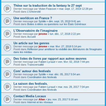
Thèse sur la traduction de la fantasy le 27 sept
Dernier message par
Vivien Feasson
«
mar. sept. 17, 2019 12:28 pm
Posté dans
L'Université
Une worldcon en France ?
Dernier message par
Sybille
«
dim. sept. 15, 2019 9:41 am
Posté dans
Boites à idées ou questions sur les États Généraux
L'Observatoire de l'imaginaire
Dernier message par
jerome
«
lun. déc. 17, 2018 2:22 pm
Posté dans
Accueil
Un article sur les genres
Dernier message par
jerome
«
mar. févr. 27, 2018 5:14 pm
Posté dans
Réflexion pour améliorer la visibilité des littératures de l’imaginaire
dans les médias
Des listes de livres par rapport aux autres œuvres
Dernier message par
Fabien Lyraud
«
ven. févr. 02, 2018 7:44 pm
Posté dans
Transversalité
Com' autour des festivals
Dernier message par
Sybille
«
mar. déc. 05, 2017 5:54 am
Posté dans
Coordination des festivals
La saison des festivals.
Dernier message par
Fabien Lyraud
«
mar. nov. 28, 2017 7:04 pm
Posté dans
Coordination des festivals
Contact Media Locaux
Dernier message par
Allan
«
jeu. nov. 23, 2017 5:16 am
Posté dans
Internet et les réseaux