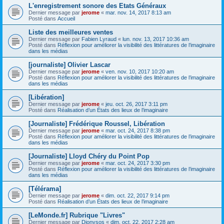
L'enregistrement sonore des Etats Généraux
Dernier message par
jerome
«
mar. nov. 14, 2017 8:13 am
Posté dans
Accueil
Liste des meilleures ventes
Dernier message par
Fabien Lyraud
«
lun. nov. 13, 2017 10:36 am
Posté dans
Réflexion pour améliorer la visibilité des littératures de l’imaginaire
dans les médias
[journaliste] Olivier Lascar
Dernier message par
jerome
«
ven. nov. 10, 2017 10:20 am
Posté dans
Réflexion pour améliorer la visibilité des littératures de l’imaginaire
dans les médias
[Libération]
Dernier message par
jerome
«
jeu. oct. 26, 2017 3:11 pm
Posté dans
Réalisation d’un États des lieux de l’imaginaire
[Journaliste] Frédérique Roussel, Libération
Dernier message par
jerome
«
mar. oct. 24, 2017 8:38 pm
Posté dans
Réflexion pour améliorer la visibilité des littératures de l’imaginaire
dans les médias
[Journaliste] Lloyd Chéry du Point Pop
Dernier message par
jerome
«
mar. oct. 24, 2017 3:30 pm
Posté dans
Réflexion pour améliorer la visibilité des littératures de l’imaginaire
dans les médias
[Télérama]
Dernier message par
jerome
«
dim. oct. 22, 2017 9:14 pm
Posté dans
Réalisation d’un États des lieux de l’imaginaire
[LeMonde.fr] Rubrique "Livres"
Dernier message par
Dionysos
«
dim. oct. 22, 2017 2:28 am