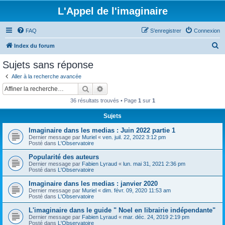
L'Appel de l'imaginaire
FAQ
S’enregistrer
Connexion
R
Index du forum
e
Sujets sans réponse
c
Aller à la recherche avancée
h
Rechercher
Recherche avancée
e
36 résultats trouvés • Page
1
sur
1
r
Sujets
c
Imaginaire dans les medias : Juin 2022 partie 1
h
Dernier message par
Muriel
«
ven. juil. 22, 2022 3:12 pm
e
Posté dans
L'Observatoire
r
Popularité des auteurs
Dernier message par
Fabien Lyraud
«
lun. mai 31, 2021 2:36 pm
Posté dans
L'Observatoire
Imaginaire dans les medias : janvier 2020
Dernier message par
Muriel
«
dim. févr. 09, 2020 11:53 am
Posté dans
L'Observatoire
L'imaginaire dans le guide " Noel en librairie indépendante"
Dernier message par
Fabien Lyraud
«
mar. déc. 24, 2019 2:19 pm
Posté dans
L'Observatoire