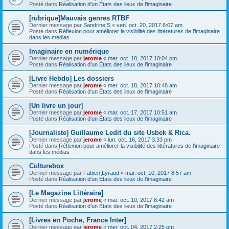
Posté dans
Réalisation d’un États des lieux de l’imaginaire
[rubrique]Mauvais genres RTBF
Dernier message par
Sandrine S
«
ven. oct. 20, 2017 8:07 am
Posté dans
Réflexion pour améliorer la visibilité des littératures de l’imaginaire
dans les médias
Imaginaire en numérique
Dernier message par
jerome
«
mer. oct. 18, 2017 10:04 pm
Posté dans
Réalisation d’un États des lieux de l’imaginaire
[Livre Hebdo] Les dossiers
Dernier message par
jerome
«
mer. oct. 18, 2017 10:48 am
Posté dans
Réalisation d’un États des lieux de l’imaginaire
[Un livre un jour]
Dernier message par
jerome
«
mar. oct. 17, 2017 10:51 am
Posté dans
Réalisation d’un États des lieux de l’imaginaire
[Journaliste] Guillaume Ledit du site Usbek & Rica.
Dernier message par
jerome
«
lun. oct. 16, 2017 3:33 pm
Posté dans
Réflexion pour améliorer la visibilité des littératures de l’imaginaire
dans les médias
Culturebox
Dernier message par
Fabien Lyraud
«
mar. oct. 10, 2017 8:57 am
Posté dans
Réalisation d’un États des lieux de l’imaginaire
[Le Magazine Littéraire]
Dernier message par
jerome
«
mar. oct. 10, 2017 8:42 am
Posté dans
Réalisation d’un États des lieux de l’imaginaire
[Livres en Poche, France Inter]
Dernier message par
jerome
«
mer. oct. 04, 2017 2:25 pm