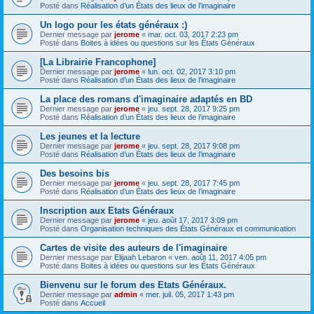
Posté dans
Réalisation d’un États des lieux de l’imaginaire
Un logo pour les états généraux :)
Dernier message par
jerome
«
mar. oct. 03, 2017 2:23 pm
Posté dans
Boites à idées ou questions sur les États Généraux
[La Librairie Francophone]
Dernier message par
jerome
«
lun. oct. 02, 2017 3:10 pm
Posté dans
Réalisation d’un États des lieux de l’imaginaire
La place des romans d'imaginaire adaptés en BD
Dernier message par
jerome
«
jeu. sept. 28, 2017 9:25 pm
Posté dans
Réalisation d’un États des lieux de l’imaginaire
Les jeunes et la lecture
Dernier message par
jerome
«
jeu. sept. 28, 2017 9:08 pm
Posté dans
Réalisation d’un États des lieux de l’imaginaire
Des besoins bis
Dernier message par
jerome
«
jeu. sept. 28, 2017 7:45 pm
Posté dans
Réalisation d’un États des lieux de l’imaginaire
Inscription aux Etats Généraux
Dernier message par
jerome
«
jeu. août 17, 2017 3:09 pm
Posté dans
Organisation techniques des États Généraux et communication
Cartes de visite des auteurs de l'imaginaire
Dernier message par
Elijaah Lebaron
«
ven. août 11, 2017 4:05 pm
Posté dans
Boites à idées ou questions sur les États Généraux
Bienvenu sur le forum des Etats Généraux.
Dernier message par
admin
«
mer. juil. 05, 2017 1:43 pm
Posté dans
Accueil