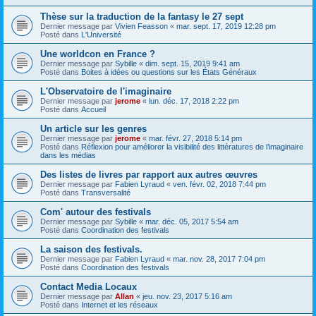
Thèse sur la traduction de la fantasy le 27 sept
Dernier message par
Vivien Feasson
«
mar. sept. 17, 2019 12:28 pm
Posté dans
L'Université
Une worldcon en France ?
Dernier message par
Sybille
«
dim. sept. 15, 2019 9:41 am
Posté dans
Boites à idées ou questions sur les États Généraux
L'Observatoire de l'imaginaire
Dernier message par
jerome
«
lun. déc. 17, 2018 2:22 pm
Posté dans
Accueil
Un article sur les genres
Dernier message par
jerome
«
mar. févr. 27, 2018 5:14 pm
Posté dans
Réflexion pour améliorer la visibilité des littératures de l’imaginaire
dans les médias
Des listes de livres par rapport aux autres œuvres
Dernier message par
Fabien Lyraud
«
ven. févr. 02, 2018 7:44 pm
Posté dans
Transversalité
Com' autour des festivals
Dernier message par
Sybille
«
mar. déc. 05, 2017 5:54 am
Posté dans
Coordination des festivals
La saison des festivals.
Dernier message par
Fabien Lyraud
«
mar. nov. 28, 2017 7:04 pm
Posté dans
Coordination des festivals
Contact Media Locaux
Dernier message par
Allan
«
jeu. nov. 23, 2017 5:16 am
Posté dans
Internet et les réseaux