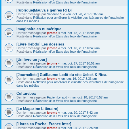
Posté dans
Réalisation d’un États des lieux de l’imaginaire
[rubrique]Mauvais genres RTBF
Dernier message par
Sandrine S
«
ven. oct. 20, 2017 8:07 am
Posté dans
Réflexion pour améliorer la visibilité des littératures de l’imaginaire
dans les médias
Imaginaire en numérique
Dernier message par
jerome
«
mer. oct. 18, 2017 10:04 pm
Posté dans
Réalisation d’un États des lieux de l’imaginaire
[Livre Hebdo] Les dossiers
Dernier message par
jerome
«
mer. oct. 18, 2017 10:48 am
Posté dans
Réalisation d’un États des lieux de l’imaginaire
[Un livre un jour]
Dernier message par
jerome
«
mar. oct. 17, 2017 10:51 am
Posté dans
Réalisation d’un États des lieux de l’imaginaire
[Journaliste] Guillaume Ledit du site Usbek & Rica.
Dernier message par
jerome
«
lun. oct. 16, 2017 3:33 pm
Posté dans
Réflexion pour améliorer la visibilité des littératures de l’imaginaire
dans les médias
Culturebox
Dernier message par
Fabien Lyraud
«
mar. oct. 10, 2017 8:57 am
Posté dans
Réalisation d’un États des lieux de l’imaginaire
[Le Magazine Littéraire]
Dernier message par
jerome
«
mar. oct. 10, 2017 8:42 am
Posté dans
Réalisation d’un États des lieux de l’imaginaire
[Livres en Poche, France Inter]
Dernier message par
jerome
«
mer. oct. 04, 2017 2:25 pm