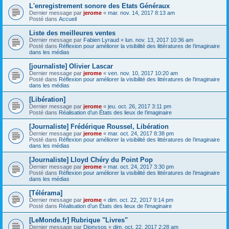
L'enregistrement sonore des Etats Généraux
Dernier message par
jerome
«
mar. nov. 14, 2017 8:13 am
Posté dans
Accueil
Liste des meilleures ventes
Dernier message par
Fabien Lyraud
«
lun. nov. 13, 2017 10:36 am
Posté dans
Réflexion pour améliorer la visibilité des littératures de l’imaginaire
dans les médias
[journaliste] Olivier Lascar
Dernier message par
jerome
«
ven. nov. 10, 2017 10:20 am
Posté dans
Réflexion pour améliorer la visibilité des littératures de l’imaginaire
dans les médias
[Libération]
Dernier message par
jerome
«
jeu. oct. 26, 2017 3:11 pm
Posté dans
Réalisation d’un États des lieux de l’imaginaire
[Journaliste] Frédérique Roussel, Libération
Dernier message par
jerome
«
mar. oct. 24, 2017 8:38 pm
Posté dans
Réflexion pour améliorer la visibilité des littératures de l’imaginaire
dans les médias
[Journaliste] Lloyd Chéry du Point Pop
Dernier message par
jerome
«
mar. oct. 24, 2017 3:30 pm
Posté dans
Réflexion pour améliorer la visibilité des littératures de l’imaginaire
dans les médias
[Télérama]
Dernier message par
jerome
«
dim. oct. 22, 2017 9:14 pm
Posté dans
Réalisation d’un États des lieux de l’imaginaire
[LeMonde.fr] Rubrique "Livres"
Dernier message par
Dionysos
«
dim. oct. 22, 2017 2:28 am