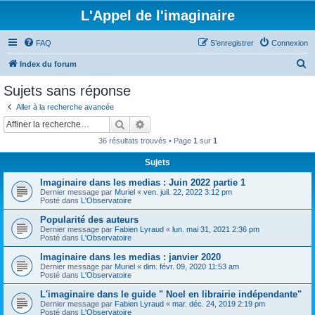
L'Appel de l'imaginaire
FAQ
S’enregistrer
Connexion
R
Index du forum
e
Sujets sans réponse
c
Aller à la recherche avancée
h
Rechercher
Recherche avancée
e
36 résultats trouvés • Page
1
sur
1
r
Sujets
c
Imaginaire dans les medias : Juin 2022 partie 1
h
Dernier message par
Muriel
«
ven. juil. 22, 2022 3:12 pm
e
Posté dans
L'Observatoire
r
Popularité des auteurs
Dernier message par
Fabien Lyraud
«
lun. mai 31, 2021 2:36 pm
Posté dans
L'Observatoire
Imaginaire dans les medias : janvier 2020
Dernier message par
Muriel
«
dim. févr. 09, 2020 11:53 am
Posté dans
L'Observatoire
L'imaginaire dans le guide " Noel en librairie indépendante"
Dernier message par
Fabien Lyraud
«
mar. déc. 24, 2019 2:19 pm
Posté dans
L'Observatoire