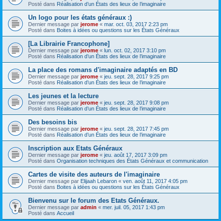
Posté dans
Réalisation d’un États des lieux de l’imaginaire
Un logo pour les états généraux :)
Dernier message par
jerome
«
mar. oct. 03, 2017 2:23 pm
Posté dans
Boites à idées ou questions sur les États Généraux
[La Librairie Francophone]
Dernier message par
jerome
«
lun. oct. 02, 2017 3:10 pm
Posté dans
Réalisation d’un États des lieux de l’imaginaire
La place des romans d'imaginaire adaptés en BD
Dernier message par
jerome
«
jeu. sept. 28, 2017 9:25 pm
Posté dans
Réalisation d’un États des lieux de l’imaginaire
Les jeunes et la lecture
Dernier message par
jerome
«
jeu. sept. 28, 2017 9:08 pm
Posté dans
Réalisation d’un États des lieux de l’imaginaire
Des besoins bis
Dernier message par
jerome
«
jeu. sept. 28, 2017 7:45 pm
Posté dans
Réalisation d’un États des lieux de l’imaginaire
Inscription aux Etats Généraux
Dernier message par
jerome
«
jeu. août 17, 2017 3:09 pm
Posté dans
Organisation techniques des États Généraux et communication
Cartes de visite des auteurs de l'imaginaire
Dernier message par
Elijaah Lebaron
«
ven. août 11, 2017 4:05 pm
Posté dans
Boites à idées ou questions sur les États Généraux
Bienvenu sur le forum des Etats Généraux.
Dernier message par
admin
«
mer. juil. 05, 2017 1:43 pm
Posté dans
Accueil