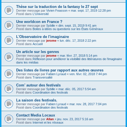
Thèse sur la traduction de la fantasy le 27 sept
Dernier message par
Vivien Feasson
«
mar. sept. 17, 2019 12:28 pm
Posté dans
L'Université
Une worldcon en France ?
Dernier message par
Sybille
«
dim. sept. 15, 2019 9:41 am
Posté dans
Boites à idées ou questions sur les États Généraux
L'Observatoire de l'imaginaire
Dernier message par
jerome
«
lun. déc. 17, 2018 2:22 pm
Posté dans
Accueil
Un article sur les genres
Dernier message par
jerome
«
mar. févr. 27, 2018 5:14 pm
Posté dans
Réflexion pour améliorer la visibilité des littératures de l’imaginaire
dans les médias
Des listes de livres par rapport aux autres œuvres
Dernier message par
Fabien Lyraud
«
ven. févr. 02, 2018 7:44 pm
Posté dans
Transversalité
Com' autour des festivals
Dernier message par
Sybille
«
mar. déc. 05, 2017 5:54 am
Posté dans
Coordination des festivals
La saison des festivals.
Dernier message par
Fabien Lyraud
«
mar. nov. 28, 2017 7:04 pm
Posté dans
Coordination des festivals
Contact Media Locaux
Dernier message par
Allan
«
jeu. nov. 23, 2017 5:16 am
Posté dans
Internet et les réseaux