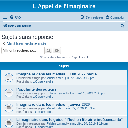
L'Appel de l'imaginaire
FAQ
S’enregistrer
Connexion
R
Index du forum
e
Sujets sans réponse
c
Aller à la recherche avancée
h
Rechercher
Recherche avancée
e
36 résultats trouvés • Page
1
sur
1
r
Sujets
c
Imaginaire dans les medias : Juin 2022 partie 1
h
Dernier message par
Muriel
«
ven. juil. 22, 2022 3:12 pm
e
Posté dans
L'Observatoire
r
Popularité des auteurs
Dernier message par
Fabien Lyraud
«
lun. mai 31, 2021 2:36 pm
Posté dans
L'Observatoire
Imaginaire dans les medias : janvier 2020
Dernier message par
Muriel
«
dim. févr. 09, 2020 11:53 am
Posté dans
L'Observatoire
L'imaginaire dans le guide " Noel en librairie indépendante"
Dernier message par
Fabien Lyraud
«
mar. déc. 24, 2019 2:19 pm
Posté dans
L'Observatoire