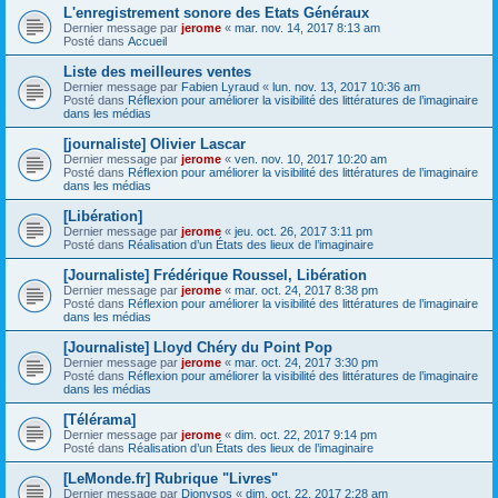
L'enregistrement sonore des Etats Généraux
Dernier message par
jerome
«
mar. nov. 14, 2017 8:13 am
Posté dans
Accueil
Liste des meilleures ventes
Dernier message par
Fabien Lyraud
«
lun. nov. 13, 2017 10:36 am
Posté dans
Réflexion pour améliorer la visibilité des littératures de l’imaginaire
dans les médias
[journaliste] Olivier Lascar
Dernier message par
jerome
«
ven. nov. 10, 2017 10:20 am
Posté dans
Réflexion pour améliorer la visibilité des littératures de l’imaginaire
dans les médias
[Libération]
Dernier message par
jerome
«
jeu. oct. 26, 2017 3:11 pm
Posté dans
Réalisation d’un États des lieux de l’imaginaire
[Journaliste] Frédérique Roussel, Libération
Dernier message par
jerome
«
mar. oct. 24, 2017 8:38 pm
Posté dans
Réflexion pour améliorer la visibilité des littératures de l’imaginaire
dans les médias
[Journaliste] Lloyd Chéry du Point Pop
Dernier message par
jerome
«
mar. oct. 24, 2017 3:30 pm
Posté dans
Réflexion pour améliorer la visibilité des littératures de l’imaginaire
dans les médias
[Télérama]
Dernier message par
jerome
«
dim. oct. 22, 2017 9:14 pm
Posté dans
Réalisation d’un États des lieux de l’imaginaire
[LeMonde.fr] Rubrique "Livres"
Dernier message par
Dionysos
«
dim. oct. 22, 2017 2:28 am