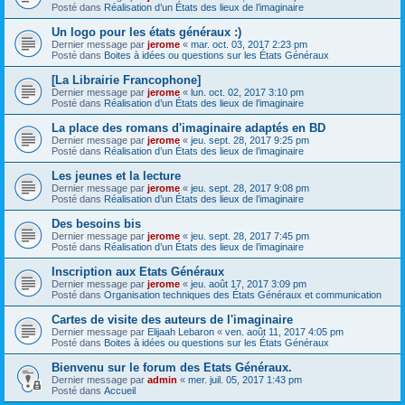
Posté dans
Réalisation d’un États des lieux de l’imaginaire
Un logo pour les états généraux :)
Dernier message par
jerome
«
mar. oct. 03, 2017 2:23 pm
Posté dans
Boites à idées ou questions sur les États Généraux
[La Librairie Francophone]
Dernier message par
jerome
«
lun. oct. 02, 2017 3:10 pm
Posté dans
Réalisation d’un États des lieux de l’imaginaire
La place des romans d'imaginaire adaptés en BD
Dernier message par
jerome
«
jeu. sept. 28, 2017 9:25 pm
Posté dans
Réalisation d’un États des lieux de l’imaginaire
Les jeunes et la lecture
Dernier message par
jerome
«
jeu. sept. 28, 2017 9:08 pm
Posté dans
Réalisation d’un États des lieux de l’imaginaire
Des besoins bis
Dernier message par
jerome
«
jeu. sept. 28, 2017 7:45 pm
Posté dans
Réalisation d’un États des lieux de l’imaginaire
Inscription aux Etats Généraux
Dernier message par
jerome
«
jeu. août 17, 2017 3:09 pm
Posté dans
Organisation techniques des États Généraux et communication
Cartes de visite des auteurs de l'imaginaire
Dernier message par
Elijaah Lebaron
«
ven. août 11, 2017 4:05 pm
Posté dans
Boites à idées ou questions sur les États Généraux
Bienvenu sur le forum des Etats Généraux.
Dernier message par
admin
«
mer. juil. 05, 2017 1:43 pm
Posté dans
Accueil