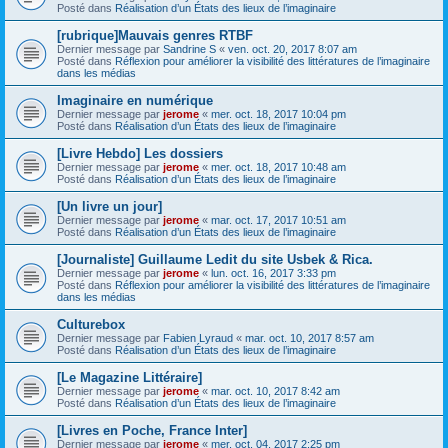
Posté dans
Réalisation d’un États des lieux de l’imaginaire
[rubrique]Mauvais genres RTBF
Dernier message par
Sandrine S
«
ven. oct. 20, 2017 8:07 am
Posté dans
Réflexion pour améliorer la visibilité des littératures de l’imaginaire
dans les médias
Imaginaire en numérique
Dernier message par
jerome
«
mer. oct. 18, 2017 10:04 pm
Posté dans
Réalisation d’un États des lieux de l’imaginaire
[Livre Hebdo] Les dossiers
Dernier message par
jerome
«
mer. oct. 18, 2017 10:48 am
Posté dans
Réalisation d’un États des lieux de l’imaginaire
[Un livre un jour]
Dernier message par
jerome
«
mar. oct. 17, 2017 10:51 am
Posté dans
Réalisation d’un États des lieux de l’imaginaire
[Journaliste] Guillaume Ledit du site Usbek & Rica.
Dernier message par
jerome
«
lun. oct. 16, 2017 3:33 pm
Posté dans
Réflexion pour améliorer la visibilité des littératures de l’imaginaire
dans les médias
Culturebox
Dernier message par
Fabien Lyraud
«
mar. oct. 10, 2017 8:57 am
Posté dans
Réalisation d’un États des lieux de l’imaginaire
[Le Magazine Littéraire]
Dernier message par
jerome
«
mar. oct. 10, 2017 8:42 am
Posté dans
Réalisation d’un États des lieux de l’imaginaire
[Livres en Poche, France Inter]
Dernier message par
jerome
«
mer. oct. 04, 2017 2:25 pm