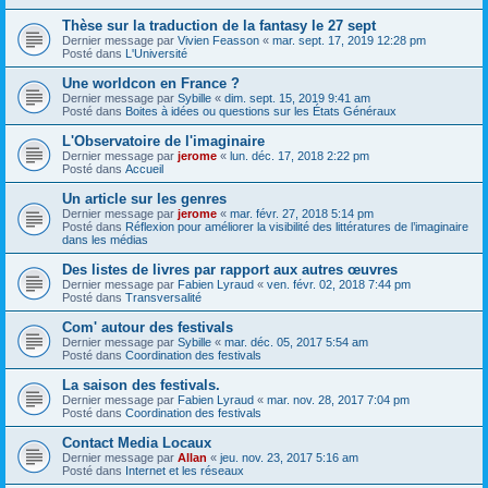
Thèse sur la traduction de la fantasy le 27 sept
Dernier message par
Vivien Feasson
«
mar. sept. 17, 2019 12:28 pm
Posté dans
L'Université
Une worldcon en France ?
Dernier message par
Sybille
«
dim. sept. 15, 2019 9:41 am
Posté dans
Boites à idées ou questions sur les États Généraux
L'Observatoire de l'imaginaire
Dernier message par
jerome
«
lun. déc. 17, 2018 2:22 pm
Posté dans
Accueil
Un article sur les genres
Dernier message par
jerome
«
mar. févr. 27, 2018 5:14 pm
Posté dans
Réflexion pour améliorer la visibilité des littératures de l’imaginaire
dans les médias
Des listes de livres par rapport aux autres œuvres
Dernier message par
Fabien Lyraud
«
ven. févr. 02, 2018 7:44 pm
Posté dans
Transversalité
Com' autour des festivals
Dernier message par
Sybille
«
mar. déc. 05, 2017 5:54 am
Posté dans
Coordination des festivals
La saison des festivals.
Dernier message par
Fabien Lyraud
«
mar. nov. 28, 2017 7:04 pm
Posté dans
Coordination des festivals
Contact Media Locaux
Dernier message par
Allan
«
jeu. nov. 23, 2017 5:16 am
Posté dans
Internet et les réseaux