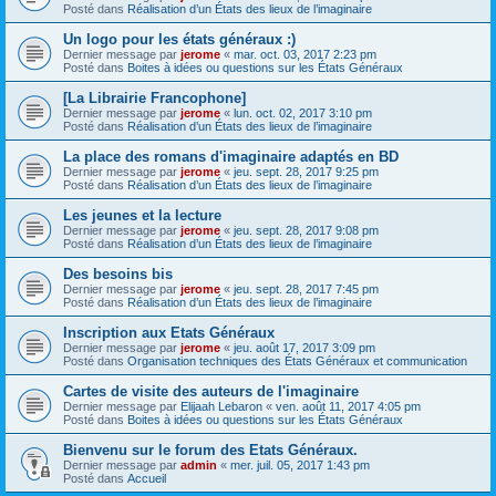
Posté dans
Réalisation d’un États des lieux de l’imaginaire
Un logo pour les états généraux :)
Dernier message par
jerome
«
mar. oct. 03, 2017 2:23 pm
Posté dans
Boites à idées ou questions sur les États Généraux
[La Librairie Francophone]
Dernier message par
jerome
«
lun. oct. 02, 2017 3:10 pm
Posté dans
Réalisation d’un États des lieux de l’imaginaire
La place des romans d'imaginaire adaptés en BD
Dernier message par
jerome
«
jeu. sept. 28, 2017 9:25 pm
Posté dans
Réalisation d’un États des lieux de l’imaginaire
Les jeunes et la lecture
Dernier message par
jerome
«
jeu. sept. 28, 2017 9:08 pm
Posté dans
Réalisation d’un États des lieux de l’imaginaire
Des besoins bis
Dernier message par
jerome
«
jeu. sept. 28, 2017 7:45 pm
Posté dans
Réalisation d’un États des lieux de l’imaginaire
Inscription aux Etats Généraux
Dernier message par
jerome
«
jeu. août 17, 2017 3:09 pm
Posté dans
Organisation techniques des États Généraux et communication
Cartes de visite des auteurs de l'imaginaire
Dernier message par
Elijaah Lebaron
«
ven. août 11, 2017 4:05 pm
Posté dans
Boites à idées ou questions sur les États Généraux
Bienvenu sur le forum des Etats Généraux.
Dernier message par
admin
«
mer. juil. 05, 2017 1:43 pm
Posté dans
Accueil