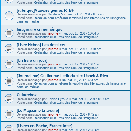
Posté dans
Réalisation d’un États des lieux de l’imaginaire
[rubrique]Mauvais genres RTBF
Dernier message par
Sandrine S
«
ven. oct. 20, 2017 8:07 am
Posté dans
Réflexion pour améliorer la visibilité des littératures de l’imaginaire
dans les médias
Imaginaire en numérique
Dernier message par
jerome
«
mer. oct. 18, 2017 10:04 pm
Posté dans
Réalisation d’un États des lieux de l’imaginaire
[Livre Hebdo] Les dossiers
Dernier message par
jerome
«
mer. oct. 18, 2017 10:48 am
Posté dans
Réalisation d’un États des lieux de l’imaginaire
[Un livre un jour]
Dernier message par
jerome
«
mar. oct. 17, 2017 10:51 am
Posté dans
Réalisation d’un États des lieux de l’imaginaire
[Journaliste] Guillaume Ledit du site Usbek & Rica.
Dernier message par
jerome
«
lun. oct. 16, 2017 3:33 pm
Posté dans
Réflexion pour améliorer la visibilité des littératures de l’imaginaire
dans les médias
Culturebox
Dernier message par
Fabien Lyraud
«
mar. oct. 10, 2017 8:57 am
Posté dans
Réalisation d’un États des lieux de l’imaginaire
[Le Magazine Littéraire]
Dernier message par
jerome
«
mar. oct. 10, 2017 8:42 am
Posté dans
Réalisation d’un États des lieux de l’imaginaire
[Livres en Poche, France Inter]
Dernier message par
jerome
«
mer. oct. 04, 2017 2:25 pm