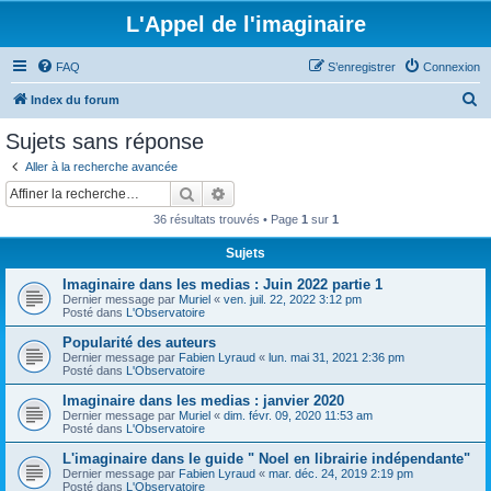
L'Appel de l'imaginaire
FAQ
S’enregistrer
Connexion
R
Index du forum
e
Sujets sans réponse
c
Aller à la recherche avancée
h
Rechercher
Recherche avancée
e
36 résultats trouvés • Page
1
sur
1
r
Sujets
c
Imaginaire dans les medias : Juin 2022 partie 1
h
Dernier message par
Muriel
«
ven. juil. 22, 2022 3:12 pm
e
Posté dans
L'Observatoire
r
Popularité des auteurs
Dernier message par
Fabien Lyraud
«
lun. mai 31, 2021 2:36 pm
Posté dans
L'Observatoire
Imaginaire dans les medias : janvier 2020
Dernier message par
Muriel
«
dim. févr. 09, 2020 11:53 am
Posté dans
L'Observatoire
L'imaginaire dans le guide " Noel en librairie indépendante"
Dernier message par
Fabien Lyraud
«
mar. déc. 24, 2019 2:19 pm
Posté dans
L'Observatoire