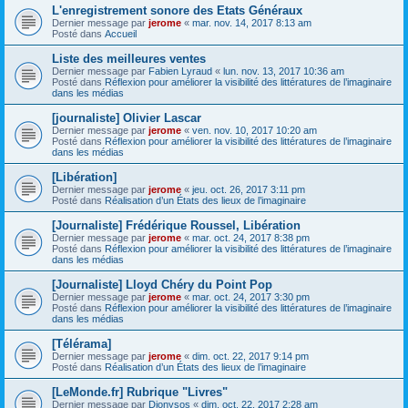
L'enregistrement sonore des Etats Généraux
Dernier message par
jerome
«
mar. nov. 14, 2017 8:13 am
Posté dans
Accueil
Liste des meilleures ventes
Dernier message par
Fabien Lyraud
«
lun. nov. 13, 2017 10:36 am
Posté dans
Réflexion pour améliorer la visibilité des littératures de l’imaginaire
dans les médias
[journaliste] Olivier Lascar
Dernier message par
jerome
«
ven. nov. 10, 2017 10:20 am
Posté dans
Réflexion pour améliorer la visibilité des littératures de l’imaginaire
dans les médias
[Libération]
Dernier message par
jerome
«
jeu. oct. 26, 2017 3:11 pm
Posté dans
Réalisation d’un États des lieux de l’imaginaire
[Journaliste] Frédérique Roussel, Libération
Dernier message par
jerome
«
mar. oct. 24, 2017 8:38 pm
Posté dans
Réflexion pour améliorer la visibilité des littératures de l’imaginaire
dans les médias
[Journaliste] Lloyd Chéry du Point Pop
Dernier message par
jerome
«
mar. oct. 24, 2017 3:30 pm
Posté dans
Réflexion pour améliorer la visibilité des littératures de l’imaginaire
dans les médias
[Télérama]
Dernier message par
jerome
«
dim. oct. 22, 2017 9:14 pm
Posté dans
Réalisation d’un États des lieux de l’imaginaire
[LeMonde.fr] Rubrique "Livres"
Dernier message par
Dionysos
«
dim. oct. 22, 2017 2:28 am