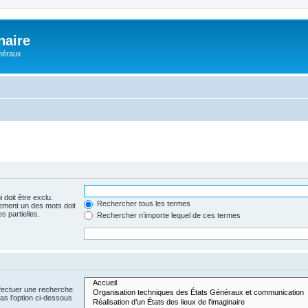
naire
énéraux
 doit être exclu.
Rechercher tous les termes
ement un des mots doit
s partielles.
Rechercher n’importe lequel de ces termes
fectuer une recherche.
s l’option ci-dessous