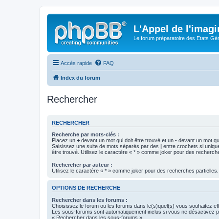
L'Appel de l'imagi
Le forum préparatoire des Etats G
Accès rapide
FAQ
Index du forum
Rechercher
RECHERCHER
Recherche par mots-clés :
Placez un
+
devant un mot qui doit être trouvé et un
-
devant un mot qui
Saisissez une suite de mots séparés par des
|
entre crochets si uniqu
être trouvé. Utilisez le caractère « * » comme joker pour des recherche
Rechercher par auteur :
Utilisez le caractère « * » comme joker pour des recherches partielles.
OPTIONS DE RECHERCHE
Rechercher dans les forums :
Choisissez le forum ou les forums dans le(s)quel(s) vous souhaitez ef
Les sous-forums sont automatiquement inclus si vous ne désactivez pa
« Rechercher dans les sous-forums ».