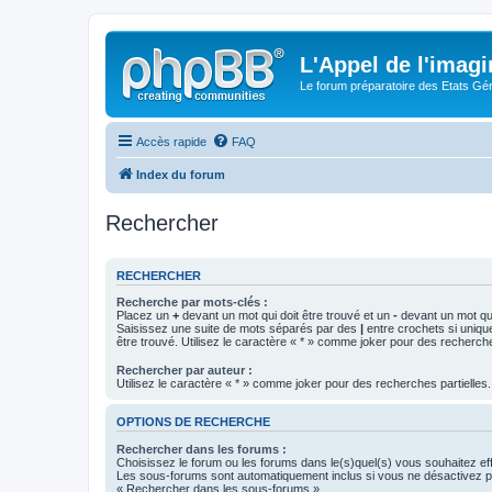
L'Appel de l'imagi
Le forum préparatoire des Etats G
Accès rapide
FAQ
Index du forum
Rechercher
RECHERCHER
Recherche par mots-clés :
Placez un
+
devant un mot qui doit être trouvé et un
-
devant un mot qui
Saisissez une suite de mots séparés par des
|
entre crochets si uniqu
être trouvé. Utilisez le caractère « * » comme joker pour des recherche
Rechercher par auteur :
Utilisez le caractère « * » comme joker pour des recherches partielles.
OPTIONS DE RECHERCHE
Rechercher dans les forums :
Choisissez le forum ou les forums dans le(s)quel(s) vous souhaitez ef
Les sous-forums sont automatiquement inclus si vous ne désactivez pa
« Rechercher dans les sous-forums ».