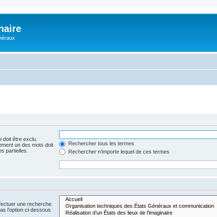
naire
énéraux
 doit être exclu.
Rechercher tous les termes
ement un des mots doit
s partielles.
Rechercher n’importe lequel de ces termes
fectuer une recherche.
s l’option ci-dessous