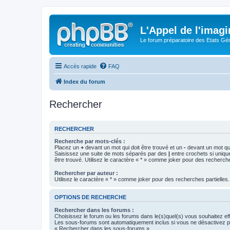
L'Appel de l'imagi
Le forum préparatoire des Etats G
Accès rapide
FAQ
Index du forum
Rechercher
RECHERCHER
Recherche par mots-clés :
Placez un
+
devant un mot qui doit être trouvé et un
-
devant un mot qui
Saisissez une suite de mots séparés par des
|
entre crochets si uniqu
être trouvé. Utilisez le caractère « * » comme joker pour des recherche
Rechercher par auteur :
Utilisez le caractère « * » comme joker pour des recherches partielles.
OPTIONS DE RECHERCHE
Rechercher dans les forums :
Choisissez le forum ou les forums dans le(s)quel(s) vous souhaitez ef
Les sous-forums sont automatiquement inclus si vous ne désactivez pa
« Rechercher dans les sous-forums ».