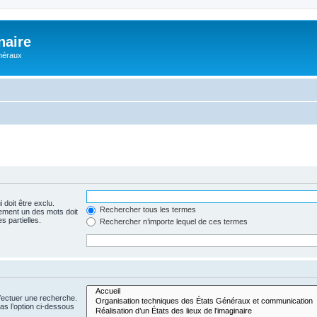
naire
énéraux
 doit être exclu.
Rechercher tous les termes
ement un des mots doit
s partielles.
Rechercher n’importe lequel de ces termes
fectuer une recherche.
s l’option ci-dessous