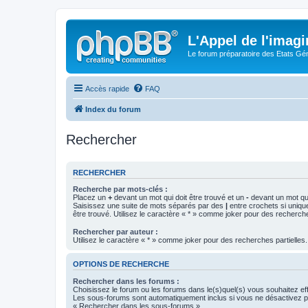
L'Appel de l'imagi
Le forum préparatoire des Etats G
Accès rapide
FAQ
Index du forum
Rechercher
RECHERCHER
Recherche par mots-clés :
Placez un
+
devant un mot qui doit être trouvé et un
-
devant un mot qui
Saisissez une suite de mots séparés par des
|
entre crochets si uniqu
être trouvé. Utilisez le caractère « * » comme joker pour des recherche
Rechercher par auteur :
Utilisez le caractère « * » comme joker pour des recherches partielles.
OPTIONS DE RECHERCHE
Rechercher dans les forums :
Choisissez le forum ou les forums dans le(s)quel(s) vous souhaitez ef
Les sous-forums sont automatiquement inclus si vous ne désactivez pa
« Rechercher dans les sous-forums ».