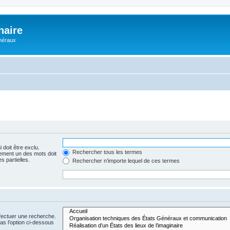
naire
énéraux
 doit être exclu.
Rechercher tous les termes
ement un des mots doit
s partielles.
Rechercher n’importe lequel de ces termes
fectuer une recherche.
s l’option ci-dessous