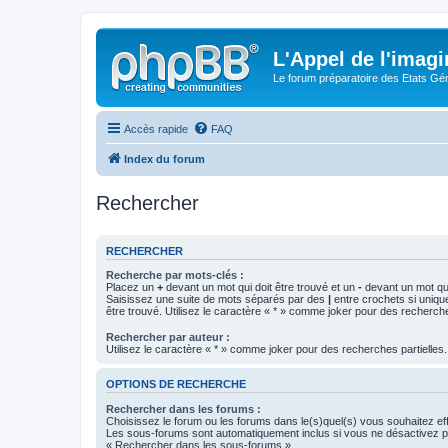
L'Appel de l'imagi
Le forum préparatoire des Etats G
Accès rapide
FAQ
Index du forum
Rechercher
RECHERCHER
Recherche par mots-clés :
Placez un
+
devant un mot qui doit être trouvé et un
-
devant un mot qui
Saisissez une suite de mots séparés par des
|
entre crochets si uniqu
être trouvé. Utilisez le caractère « * » comme joker pour des recherche
Rechercher par auteur :
Utilisez le caractère « * » comme joker pour des recherches partielles.
OPTIONS DE RECHERCHE
Rechercher dans les forums :
Choisissez le forum ou les forums dans le(s)quel(s) vous souhaitez ef
Les sous-forums sont automatiquement inclus si vous ne désactivez pa
« Rechercher dans les sous-forums ».