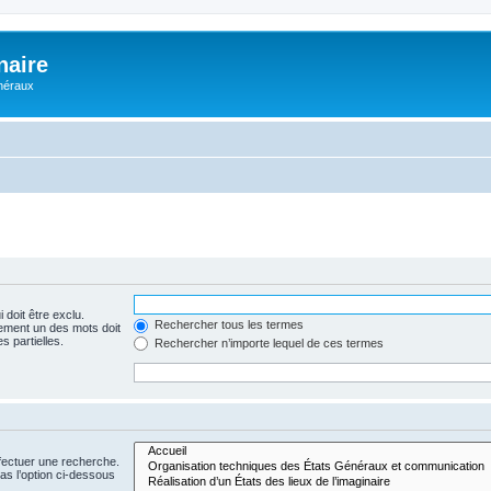
naire
énéraux
 doit être exclu.
Rechercher tous les termes
ement un des mots doit
s partielles.
Rechercher n’importe lequel de ces termes
fectuer une recherche.
s l’option ci-dessous