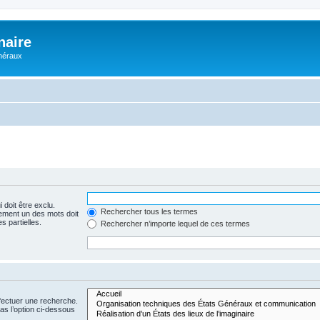
naire
énéraux
 doit être exclu.
Rechercher tous les termes
ement un des mots doit
s partielles.
Rechercher n’importe lequel de ces termes
fectuer une recherche.
s l’option ci-dessous