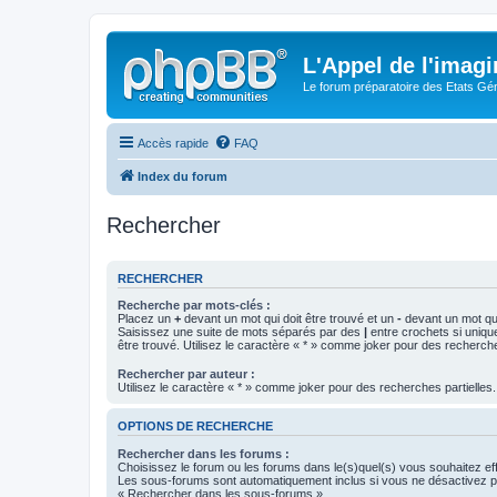
L'Appel de l'imagi
Le forum préparatoire des Etats G
Accès rapide
FAQ
Index du forum
Rechercher
RECHERCHER
Recherche par mots-clés :
Placez un
+
devant un mot qui doit être trouvé et un
-
devant un mot qui
Saisissez une suite de mots séparés par des
|
entre crochets si uniqu
être trouvé. Utilisez le caractère « * » comme joker pour des recherche
Rechercher par auteur :
Utilisez le caractère « * » comme joker pour des recherches partielles.
OPTIONS DE RECHERCHE
Rechercher dans les forums :
Choisissez le forum ou les forums dans le(s)quel(s) vous souhaitez ef
Les sous-forums sont automatiquement inclus si vous ne désactivez pa
« Rechercher dans les sous-forums ».