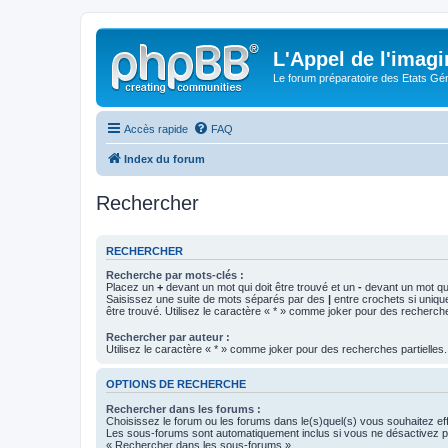
L'Appel de l'imagi
Le forum préparatoire des Etats G
Accès rapide
FAQ
Index du forum
Rechercher
RECHERCHER
Recherche par mots-clés :
Placez un
+
devant un mot qui doit être trouvé et un
-
devant un mot qui
Saisissez une suite de mots séparés par des
|
entre crochets si uniqu
être trouvé. Utilisez le caractère « * » comme joker pour des recherche
Rechercher par auteur :
Utilisez le caractère « * » comme joker pour des recherches partielles.
OPTIONS DE RECHERCHE
Rechercher dans les forums :
Choisissez le forum ou les forums dans le(s)quel(s) vous souhaitez ef
Les sous-forums sont automatiquement inclus si vous ne désactivez pa
« Rechercher dans les sous-forums ».