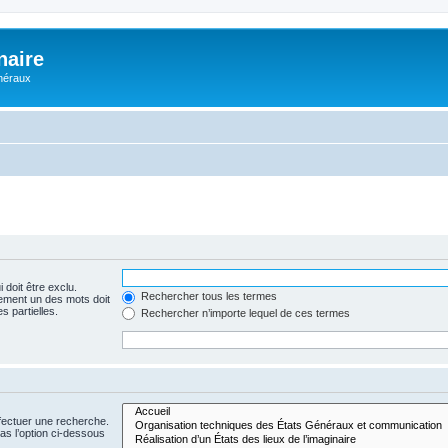
naire
énéraux
 doit être exclu.
Rechercher tous les termes
ement un des mots doit
s partielles.
Rechercher n’importe lequel de ces termes
fectuer une recherche.
s l’option ci-dessous